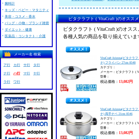
腕時計
キッズ・ベビー・マタニティ
美容・コスメ・香水
ビタクラフト ( VitaCraft )のオス
バッグ・小物・ブランド雑貨
ビタクラフト ( VitaCraft )の
ダイエット・健康
各種人気の商品を取り揃えていま
医薬品・コンタクト・介護
メーカー名 検索
VitaCraft Arizona(ビタク
ナ) フライパン 27cm 8548
ア行
カ行
サ行
タ行
カテゴリ：
メーカー：ビタクラフト ( VitaC
ナ行
ハ行
マ行
ヤ行
型番：
税込価格：
13,082円
ラ行
ワ行
VitaCraft Arizona(ビタク
ナ) 両手ナベ 21cm 8546
カテゴリ：
メーカー：ビタクラフト ( VitaC
型番：
税込価格：
13,082円