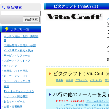
ビタクラフト ( VitaCraft )
カテゴリ 一覧
キッチン用品・食器・調理器
具
日用品雑貨・文房具・手芸
インテリア・寝具・収納
サービス・リフォーム
スポーツ・アウトドア
車・バイク
車用品・バイク用品
ビタクラフト ( VitaCr
花・ガーデン・DIY
片手鍋
両手鍋
フライパン
パスタパン
雪
ペット・ペットグッズ
家電
TV・オーディオ・カメラ
ハ行の他のメーカーを見
パソコン・周辺機器
ビタクラフト ( VitaCraft )
フォーカルポイント
おもちゃ・ゲーム
フォトファースト ( PhotoFast )
フォトロン ( Phot
楽器・音響機器
フォントラボ ( Fontlab )
フォントワークス ( FON