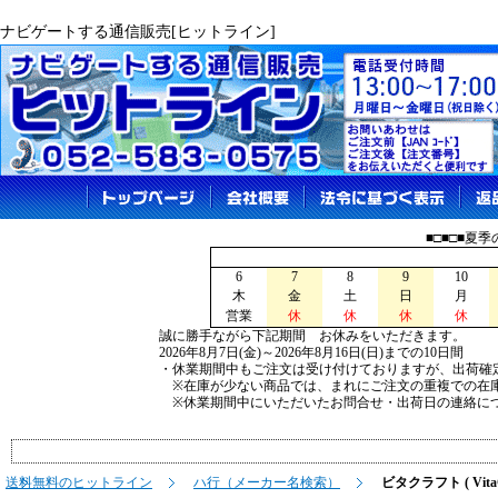
ナビゲートする通信販売[ヒットライン]
■□■□■夏
6
7
8
9
10
木
金
土
日
月
営業
休
休
休
休
誠に勝手ながら下記期間 お休みをいただきます。
2026年8月7日(金)～2026年8月16日(日)までの10日間
・休業期間中もご注文は受け付けておりますが、出荷確
※在庫が少ない商品では、まれにご注文の重複での在
※休業期間中にいただいたお問合せ・出荷日の連絡につ
送料無料のヒットライン
ハ行（メーカー名検索）
ビタクラフト ( VitaCr