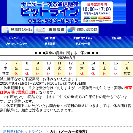
■□■□■夏季の営業に関するご案内■□■□■
2026年8月
6
7
8
9
10
11
12
13
14
15
16
17
木
金
土
日
月
火
水
木
金
土
日
月
営業
休
休
休
休
休
休
休
休
休
休
営業
誠に勝手ながら下記期間 お休みをいただきます。
2026年8月7日(金)～2026年8月16日(日)までの10日間
・休業期間中もご注文は受け付けておりますが、出荷確定のお知らせ・実際の
出荷
は休み明け営業日以降
となります。
※在庫が少ない商品では、まれにご注文の重複での在庫切れの場合もございま
す。ご了承願います。
※休業期間中にいただいたお問合せ・出荷日の連絡につきましては、休み明け営
業日以降に、順次ご対応させていただきます。
送料無料のヒットライン
カ行（メーカー名検索）