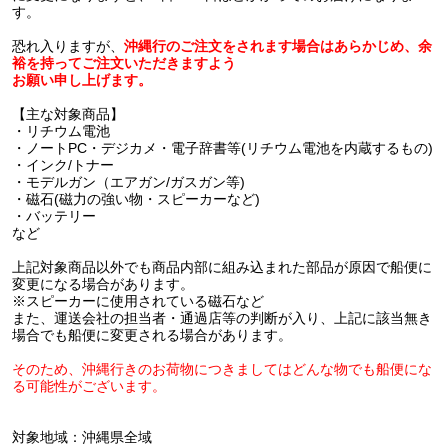
す。
恐れ入りますが、
沖縄行のご注文をされます場合はあらかじめ、余
裕を持ってご注文いただきますよう
お願い申し上げます。
【主な対象商品】
・リチウム電池
・ノートPC・デジカメ・電子辞書等(リチウム電池を内蔵するもの)
・インク/トナー
・モデルガン（エアガン/ガスガン等)
・磁石(磁力の強い物・スピーカーなど)
・バッテリー
など
上記対象商品以外でも商品内部に組み込まれた部品が原因で船便に
変更になる場合があります。
※スピーカーに使用されている磁石など
また、運送会社の担当者・通過店等の判断が入り、上記に該当無き
場合でも船便に変更される場合があります。
そのため、沖縄行きのお荷物につきましてはどんな物でも船便にな
る可能性がございます。
対象地域：沖縄県全域