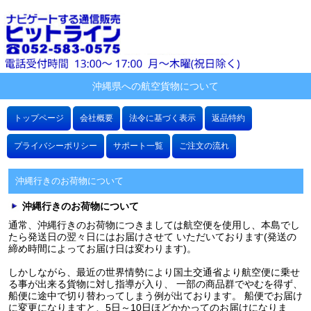
沖縄県への航空貨物について
トップページ
会社概要
法令に基づく表示
返品特約
プライバシーポリシー
サポート一覧
ご注文の流れ
沖縄行きのお荷物について
沖縄行きのお荷物について
通常、沖縄行きのお荷物につきましては航空便を使用し、本島でし
たら発送日の翌々日にはお届けさせて いただいております(発送の
締め時間によってお届け日は変わります)。
しかしながら、最近の世界情勢により国土交通省より航空便に乗せ
る事が出来る貨物に対し指導が入り、 一部の商品群でやむを得ず、
船便に途中で切り替わってしまう例が出ております。 船便でお届け
に変更になりますと、5日～10日ほどかかってのお届けになりま