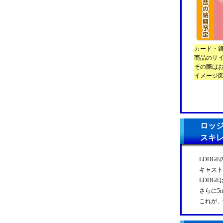
カード・
商品のサ
その際は
イメージ
ロッジ
スキレ
LODG
キャスト
LODG
さらに5
これが、