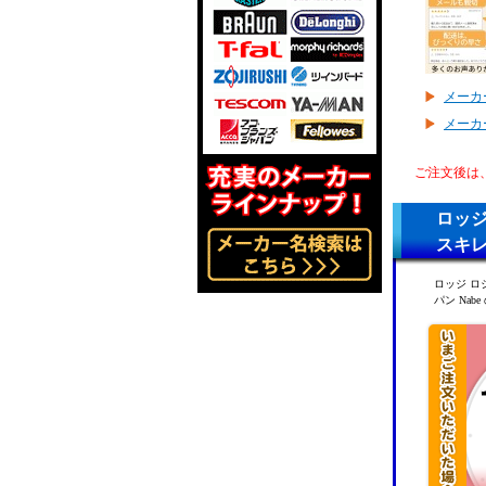
メーカ
メーカ
ご注文後は
ロッジ
スキレ
ロッジ ロ
パン Na