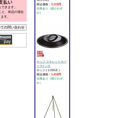
AHVF801
税込価格：
5,319円
購入できます。
在庫あり（残りわず
だくと、単品の場合
か）
ります。
ロッジ スキレットカバ
ー 9インチ
ロッジ ( LODGE )
税込価格：
5,410円
在庫あり（残りわず
か）