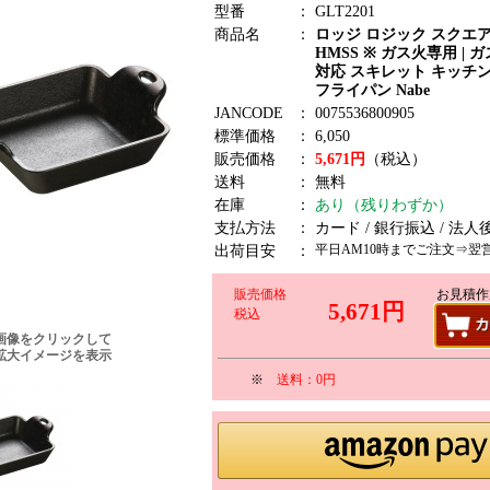
型番
：
GLT2201
商品名
：
ロッジ ロジック スクエ
HMSS ※ ガス火専用 | 
対応 スキレット キッチ
フライパン Nabe
JANCODE
：
0075536800905
標準価格
：
6,050
販売価格
：
5,671円
（税込）
送料
：
無料
在庫
：
あり（残りわずか）
支払方法
：
カード / 銀行振込 / 法人
平日AM10時までご注文⇒翌
出荷目安
：
販売価格
お見積作
5,671円
税込
画像をクリックして
拡大イメージを表示
※
送料：0円