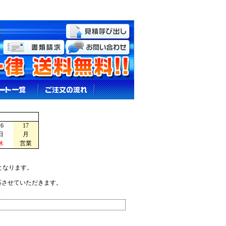
16
17
日
月
休
営業
となります。
応させていただきます。