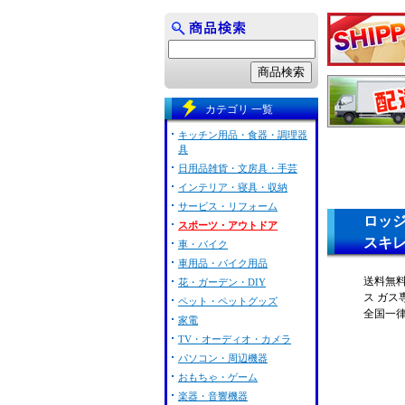
カテゴリ 一覧
キッチン用品・食器・調理器
具
日用品雑貨・文房具・手芸
インテリア・寝具・収納
サービス・リフォーム
ロッジ
スポーツ・アウトドア
スキレ
車・バイク
車用品・バイク用品
送料無料
花・ガーデン・DIY
ス ガス
ペット・ペットグッズ
全国一
家電
TV・オーディオ・カメラ
パソコン・周辺機器
おもちゃ・ゲーム
楽器・音響機器