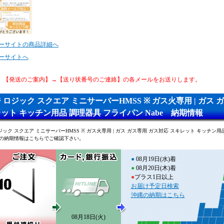
ーサイトの商品詳細へ
ーサイトへ
、【発送のご案内】→【送り状番号のご連絡】の各メールをお送りします。
 ロジック スクエア ミニサーバーHMSS ※ ガス火専用 | ガス 
ット キッチン用品 調理器具 フライパン Nabe 納期情報
ジック スクエア ミニサーバーHMSS ※ ガス火専用 | ガス ガス専用 ガス対応 スキレット キッチン用
be の納期情報はこちらでご確認下さい。
●
08月19日(水)着
●
08月20日(木)着
●
プラス1日以上
お届け予定日検索
沖縄の納期はこちら
08月18日(火)