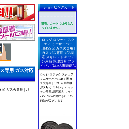
ショッピングカート
現在、カートには何も入
っていません。
ロッジ ロジック スク
エア ミニサーバー
HMSS ※ ガス火専用 |
ガス ガス専用 ガス対
応 スキレット キッチ
ン用品 調理器具 フラ
イパン Nabeの関連商品
ガス専用 ガス対応
ロッジ ロジック スクエア
ミニサーバーHMSS ※ ガ
ス火専用 | ガス ガス専用
ガス対応 スキレット キッ
 ガス火専用 | ガ
チン用品 調理器具 フライ
パン Nabeの他にも以下の
商品がございます