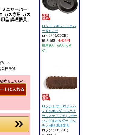
ア ミニサーバー
ガス ガス専用 ガス
ン用品 調理器具
ロッジ スキレットカバ
ー 8インチ
ロッジ ( LODGE )
税込価格：
4,454円
在庫あり（残りわず
か）
後払い
営業日発送
成時もこちらへ
ロッジ レザーホットハ
ンドルホルダー スパイ
ラルスティッチ | レザー
ハンドルホルダー キッ
チン用品 調理器具
ロッジ ( LODGE )