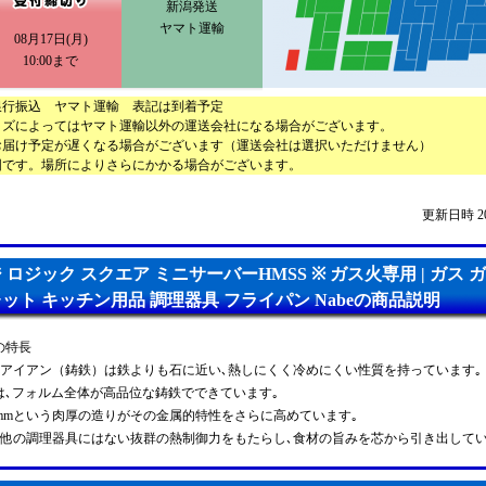
新潟発送
ヤマト運輸
08月17日(月)
10:00まで
銀行振込 ヤマト運輸 表記は到着予定
イズによってはヤマト運輸以外の運送会社になる場合がございます。
お届け予定が遅くなる場合がございます（運送会社は選択いただけません）
図です。場所によりさらにかかる場合がございます。
更新日時 2026
 ロジック スクエア ミニサーバーHMSS ※ ガス火専用 | ガス 
ット キッチン用品 調理器具 フライパン Nabeの商品説明
Eの特長
アイアン（鋳鉄）は鉄よりも石に近い､熱しにくく冷めにくい性質を持っています｡
Eは､フォルム全体が高品位な鋳鉄でできています｡
mmという肉厚の造りがその金属的特性をさらに高めています｡
他の調理器具にはない抜群の熱制御力をもたらし､食材の旨みを芯から引き出してい