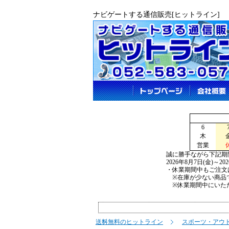
ナビゲートする通信販売[ヒットライン]
6
木
営業
誠に勝手ながら下記期
2026年8月7日(金)～2
・休業期間中もご注文
※在庫が少ない商品で
※休業期間中にいただ
送料無料のヒットライン
スポーツ・アウ