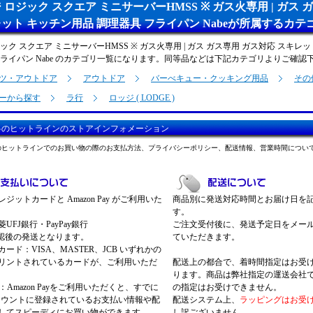
 ロジック スクエア ミニサーバーHMSS ※ ガス火専用 | ガス 
ット キッチン用品 調理器具 フライパン Nabeが所属するカテ
ック スクエア ミニサーバーHMSS ※ ガス火専用 | ガス ガス専用 ガス対応 スキレ
フライパン Nabe のカテゴリ一覧になります。同等品などは下記カテゴリよりご確認
ツ・アウトドア
アウトドア
バーべキュー・クッキング用品
その
ーから探す
ラ行
ロッジ ( LODGE )
料のヒットラインのストアインフォメーション
のヒットラインでのお買い物の際のお支払方法、プライバシーポリシー、配送情報、営業時間につい
ジットカードと Amazon Pay がご利用いた
商品別に発送対応時間とお届け日を
す。
UFJ銀行・PayPay銀行
ご注文受付後に、発送予定日をメー
認後の発送となります。
ていただきます。
ード：VISA、MASTER、JCB いずれかの
リントされているカードが、ご利用いただ
配送上の都合で、着時間指定はお受
ります。商品は弊社指定の運送会社
Pay：Amazon Payをご利用いただくと、すでに
の指定はお受けできません。
nアカウントに登録されているお支払い情報や配
配送システム上、
ラッピングはお受
してスピーディにお買い物ができます。
し訳ございません。