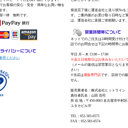
 Payでお客様の安心・安全・簡単なお買い物を
ます。
発送完了後に運送会社と送り状Noを
国一律 無料です。
す。ご案内後のお受け取り日時など
は、運送会社に直接ご依頼願います
ネットでのご注文は24時間受け付け
話でのお問合せは下記の時間帯にお
平日 月～木 13:00～17:00
参照ください
※金土日祝祭日はお休みをいただい
（メールの返信は翌営業日となりま
さい）
※当店は
通販専門店
です。店頭での
せん。
販売業者名：株式会社ヒットライン
責任者氏名：山田 浩司
所 在 地：〒450-0003 名古屋市中村区
ユタカビル3F
TEL：052-583-0575
FAX：052-583-0574