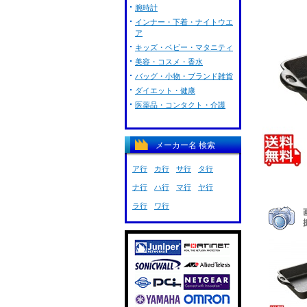
腕時計
インナー・下着・ナイトウエ
ア
キッズ・ベビー・マタニティ
美容・コスメ・香水
バッグ・小物・ブランド雑貨
ダイエット・健康
医薬品・コンタクト・介護
メーカー名 検索
ア行
カ行
サ行
タ行
ナ行
ハ行
マ行
ヤ行
ラ行
ワ行