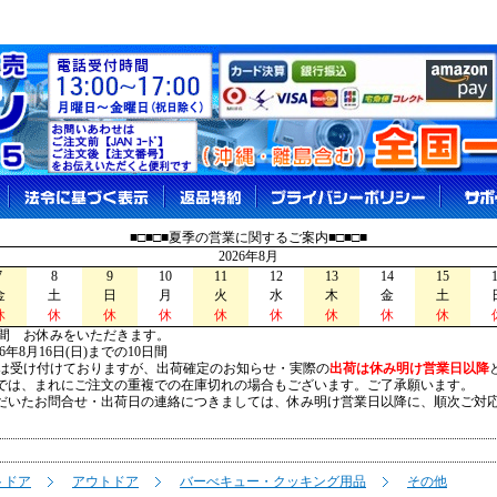
■□■□■夏季の営業に関するご案内■□■□■
2026年8月
7
8
9
10
11
12
13
14
15
金
土
日
月
火
水
木
金
土
休
休
休
休
休
休
休
休
休
間 お休みをいただきます。
026年8月16日(日)までの10日間
は受け付けておりますが、出荷確定のお知らせ・実際の
出荷は休み明け営業日以降
は、まれにご注文の重複での在庫切れの場合もございます。ご了承願います。
いたお問合せ・出荷日の連絡につきましては、休み明け営業日以降に、順次ご対
トドア
アウトドア
バーべキュー・クッキング用品
その他