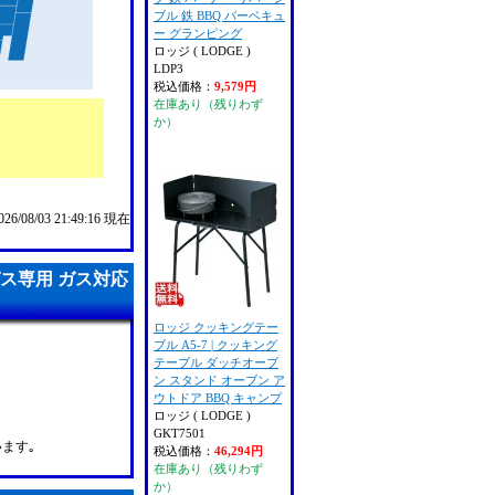
ブル 鉄 BBQ バーベキュ
ー グランピング
ロッジ ( LODGE )
LDP3
税込価格：
9,579円
在庫あり（残りわず
か）
/08/03 21:49:16 現在
ガス専用 ガス対応
ロッジ クッキングテー
ブル A5-7 | クッキング
テーブル ダッチオーブ
ン スタンド オーブン ア
ウトドア BBQ キャンプ
ロッジ ( LODGE )
GKT7501
ます｡
税込価格：
46,294円
在庫あり（残りわず
か）