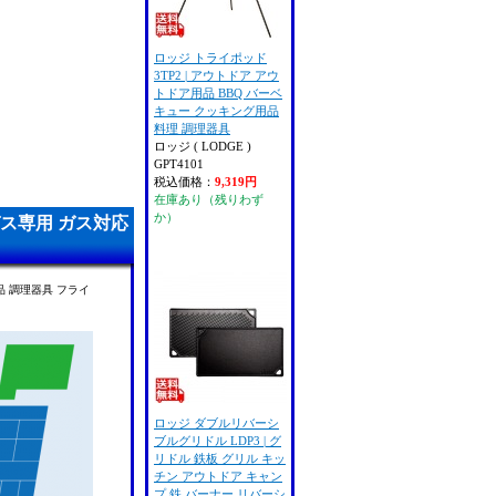
ロッジ トライポッド
3TP2 | アウトドア アウ
トドア用品 BBQ バーベ
キュー クッキング用品
料理 調理器具
ロッジ ( LODGE )
GPT4101
税込価格：
9,319円
在庫あり（残りわず
か）
ガス専用 ガス対応
品 調理器具 フライ
ロッジ ダブルリバーシ
ブルグリドル LDP3 | グ
リドル 鉄板 グリル キッ
チン アウトドア キャン
プ 鉄 バーナー リバーシ