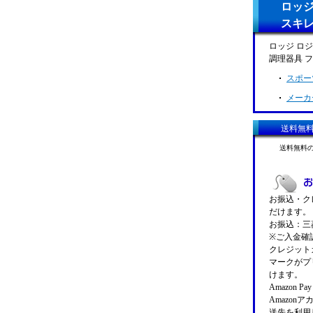
ロッジ
スキレ
ロッジ ロジ
調理器具 
スポー
メーカ
送料無
送料無料
お振込・クレ
だけます。
お振込：三菱
※ご入金確
クレジットカ
マークがプ
けます。
Amazon 
Amazo
送先を利用