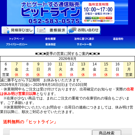
■□■□■夏季の営業に関するご案内■□■□■
2026年8月
6
7
8
9
10
11
12
13
14
15
16
17
木
金
土
日
月
火
水
木
金
土
日
月
営業
休
休
休
休
休
休
休
休
休
休
営業
誠に勝手ながら下記期間 お休みをいただきます。
2026年8月7日(金)～2026年8月16日(日)までの10日間
・休業期間中もご注文は受け付けておりますが、出荷確定のお知らせ・実際の
出荷
は休み明け営業日以降
となります。
※在庫が少ない商品では、まれにご注文の重複での在庫切れの場合もございま
す。ご了承願います。
※休業期間中にいただいたお問合せ・出荷日の連絡につきましては、休み明け営
業日以降に、順次ご対応させていただきます。
送料無料の「ヒットライン」