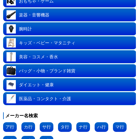
おもちゃ・ゲーム
楽器・音響機器
腕時計
キッズ・ベビー・マタニティ
美容・コスメ・香水
バッグ・小物・ブランド雑貨
ダイエット・健康
医薬品・コンタクト・介護
メーカー名検索
ア行
カ行
サ行
タ行
ナ行
ハ行
マ行