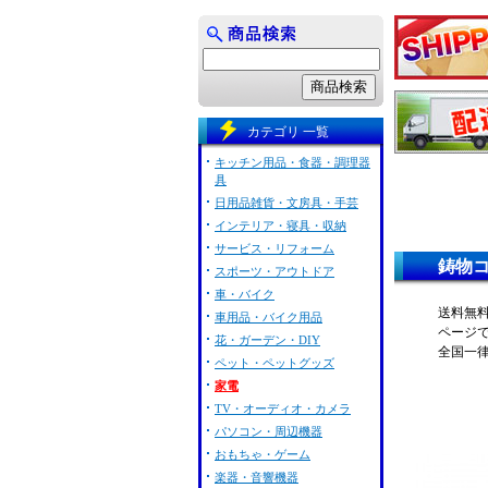
カテゴリ 一覧
キッチン用品・食器・調理器
具
日用品雑貨・文房具・手芸
インテリア・寝具・収納
サービス・リフォーム
鋳物コン
スポーツ・アウトドア
車・バイク
送料無料の
車用品・バイク用品
ページ
花・ガーデン・DIY
全国一
ペット・ペットグッズ
家電
TV・オーディオ・カメラ
パソコン・周辺機器
おもちゃ・ゲーム
楽器・音響機器