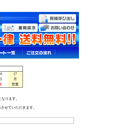
16
17
日
月
休
営業
となります。
応させていただきます。