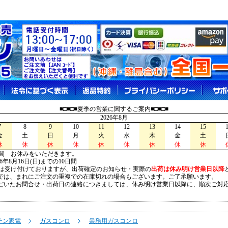
■□■□■夏季の営業に関するご案内■□■□■
2026年8月
7
8
9
10
11
12
13
14
15
金
土
日
月
火
水
木
金
土
休
休
休
休
休
休
休
休
休
間 お休みをいただきます。
026年8月16日(日)までの10日間
は受け付けておりますが、出荷確定のお知らせ・実際の
出荷は休み明け営業日以降
は、まれにご注文の重複での在庫切れの場合もございます。ご了承願います。
いたお問合せ・出荷日の連絡につきましては、休み明け営業日以降に、順次ご対
チン家電
ガスコンロ
業務用ガスコンロ