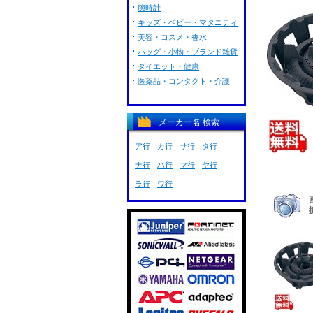
腕時計
キッズ・ベビー・マタニティ
美容・コスメ・香水
バッグ・小物・ブランド雑貨
ダイエット・健康
医薬品・コンタクト・介護
メーカー名 検索
ア行
カ行
サ行
タ行
ナ行
ハ行
マ行
ヤ行
ラ行
ワ行