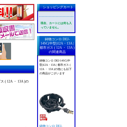
ショッピングカート
現在、カートには何も入
っていません。
鋳物コンロ DEJ-
14SC(中型)12A・13A |
都市ガス ( 12A ・ 13A )
の関連商品
鋳物コンロ DEJ-14SC(中
型)12A・13A | 都市ガス (
12A ・ 13A )の他にも以下
の商品がございます
12A ・ 13A )の
鋳物コンロ DEJ-