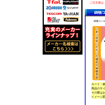
ご注文後は
鋳物コン
鋳物コンロ 
カード・銀
商品のサ
その際は
イメージ