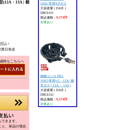
)12A・13A | 都
10SL(常用)LPガス
大栄産業 ( DAIE )
DBC6101
税込価格：
9,374円
在庫あり
後払い
営業日発送
成時もこちらへ
鋳物コンロ DEJ-
10SC(常用)12・13A | 都
市ガス ( 12A ・ 13A )
大栄産業 ( DAIE )
DBC6102
税込価格：
9,374円
在庫あり
購入できます。
だくと、単品の場合