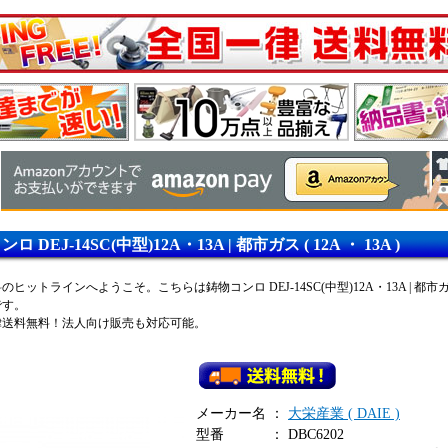
ロ DEJ-14SC(中型)12A・13A | 都市ガス ( 12A ・ 13A )
ヒットラインへようこそ。こちらは鋳物コンロ DEJ-14SC(中型)12A・13A | 都市ガス ( 
です。
律送料無料！法人向け販売も対応可能。
メーカー名
：
大栄産業 ( DAIE )
型番
：
DBC6202