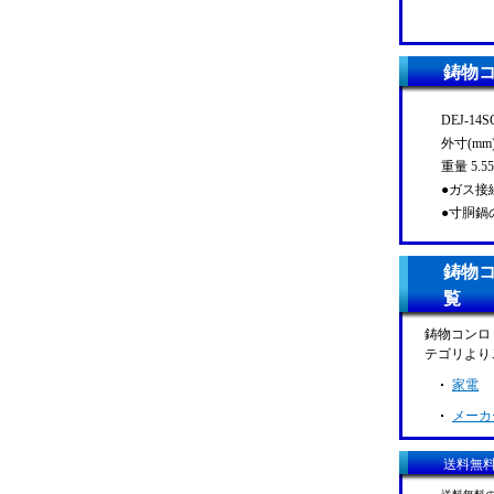
鋳物コン
DEJ-14
外寸(mm) 
重量 5.55
●ガス接続
●寸胴鍋
鋳物コン
覧
鋳物コンロ D
テゴリより
家電
メーカ
送料無