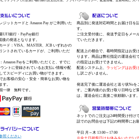
のヒットラインでのお買い物の際のお支払方法、プライバシーポリシー、配送情報、営業時間につい
ジットカードと Amazon Pay がご利用いた
商品別に発送対応時間とお届け日を
す。
UFJ銀行・PayPay銀行
ご注文受付後に、発送予定日をメー
認後の発送となります。
ていただきます。
ード：VISA、MASTER、JCB いずれかの
リントされているカードが、ご利用いただ
配送上の都合で、着時間指定はお受
ります。商品は弊社指定の運送会社
Pay：Amazon Payをご利用いただくと、すでに
の指定はお受けできません。
nアカウントに登録されているお支払い情報や配
配送システム上、
ラッピングはお受
してスピーディにお買い物ができます。
し訳ございません。
 Payでお客様の安心・安全・簡単なお買い物を
ます。
発送完了後に運送会社と送り状Noを
国一律 無料です。
す。ご案内後のお受け取り日時など
は、運送会社に直接ご依頼願います
ネットでのご注文は24時間受け付け
話でのお問合せは下記の時間帯にお
平日 月～木 13:00～17:00
参照ください
※金土日祝祭日はお休みをいただい