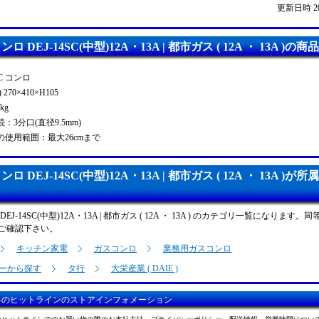
更新日時 2026
ロ DEJ-14SC(中型)12A・13A | 都市ガス ( 12A ・ 13A )の
SC コンロ
270×410×H105
kg
：3分口(直径9.5mm)
の使用範囲：最大26cmまで
ロ DEJ-14SC(中型)12A・13A | 都市ガス ( 12A ・ 13A 
EJ-14SC(中型)12A・13A | 都市ガス ( 12A ・ 13A ) のカテゴリ一覧になりま
ご確認下さい。
キッチン家電
ガスコンロ
業務用ガスコンロ
ーから探す
タ行
大栄産業 ( DAIE )
料のヒットラインのストアインフォメーション