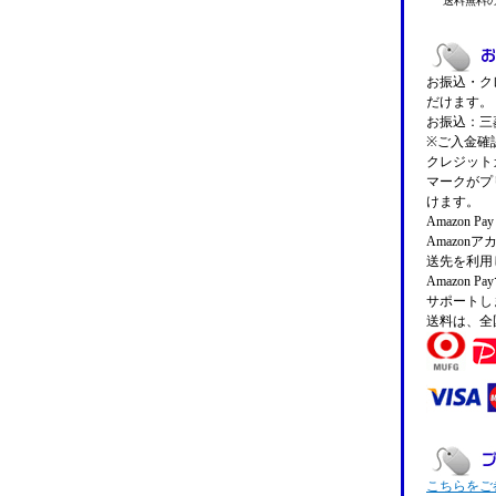
送料無料
お振込・クレ
だけます。
お振込：三菱
※ご入金確
クレジットカ
マークがプ
けます。
Amazon 
Amazo
送先を利用
Amazon
サポートし
送料は、全
こちらをご