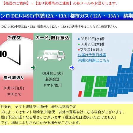
、【発送のご案内】→【送り状番号のご連絡】の各メールをお送りします。
ロ DEJ-14SC(中型)12A・13A | 都市ガス ( 12A ・ 13A ) 
DEJ-14SC(中型)12A・13A | 都市ガス ( 12A ・ 13A ) の納期情報はこちらでご確認下さい。
●
08月19日(水)着
●
08月20日(木)着
●
プラス1日以上
お届け予定日検索
沖縄の納期はこちら
08月18日(火)
新潟発送
ヤマト/佐川
08月17日(月)
10:00まで
行振込 ヤマト運輸/佐川急便 表記は到着予定
イズによってはヤマト運輸/佐川急便 以外の運送会社になる場合がございます。
お届け予定が遅くなる場合がございます（運送会社は選択いただけません）
図です。場所によりさらにかかる場合がございます。