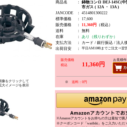
商品名
：
鋳物コンロ DEJ-14SC(中型
市ガス ( 12A ・ 13A )
JANCODE
：
4514801300222
標準価格
：
17,600
販売価格
：
11,360円
（税込）
送料
：
無料
在庫
：
あり（残りわずか）
支払方法
：
カード / 銀行振込 / 法人
平日AM10時までご注文⇒翌
出荷目安
：
販売価格
お見積作
11,360円
税込
画像をクリックして
※
送料：0円
拡大イメージを表示
※Amazonアカウントをお持ちの方は最短で
※クーポンコード「waribiki」をご入力いた