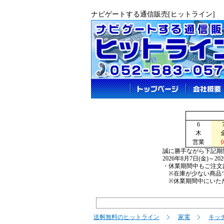
ナビゲートする通信販売[ヒットライン]
6
木
営業
誠に勝手ながら下記期
2026年8月7日(金)～2
・休業期間中もご注文
※在庫が少ない商品で
※休業期間中にいただ
送料無料のヒットライン
家電
キッ