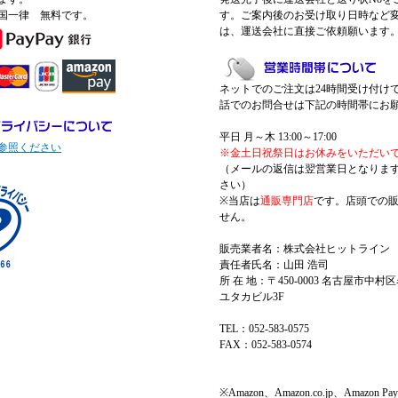
国一律 無料です。
す。ご案内後のお受け取り日時など
は、運送会社に直接ご依頼願います
ネットでのご注文は24時間受け付け
話でのお問合せは下記の時間帯にお
平日 月～木 13:00～17:00
参照ください
※金土日祝祭日はお休みをいただい
（メールの返信は翌営業日となりま
さい）
※当店は
通販専門店
です。店頭での
せん。
販売業者名：株式会社ヒットライン
責任者氏名：山田 浩司
所 在 地：〒450-0003 名古屋市中村区
ユタカビル3F
TEL：052-583-0575
FAX：052-583-0574
※Amazon、Amazon.co.jp、Amazo