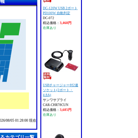
情報
DC-120W USB 2ポート
PD100W 自動判定
DC-072
税込価格：
3,468円
在庫あり
USBチャージャー付2連
ソケット(2ポート・
4.8A)
サンワサプライ
CAR-CHR78CUN
税込価格：
3,685円
在庫あり
/08/05 01:28:00 現在
するカテゴリ一覧