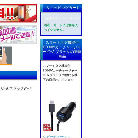
ショッピングカート
現在、カートには何も入
っていません。
スマートタグ機能付
PD30Wカーチャージャ
ー C+A ブラックの関連
商品
スマートタグ機能付
PD30Wカーチャージャー
C+A ブラックの他にも以
下の商品がございます
C+A ブラックのペ
シガーチャージャ