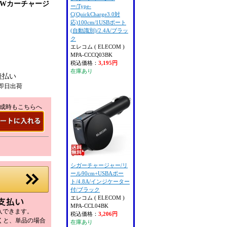
0Wカーチャージ
ー/Type-
C(QuickCharge3.0対
応)100cm/1USBポート
(自動識別)/2.4A/ブラッ
ク
エレコム ( ELECOM )
MPA-CCCQ03BK
税込価格：
3,195円
在庫あり
後払い
即日出荷
成時もこちらへ
シガーチャージャー/リ
ール90cm+USBAポー
ト/4.8A/インジケーター
付/ブラック
エレコム ( ELECOM )
MPA-CCL04BK
購入できます。
税込価格：
3,206円
だくと、単品の場合
在庫あり