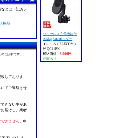
等品などは下記カテ
話用品
ワイヤレス充電機能付
きMagSafeホルダー
エレコム ( ELECOM )
W-QC11BK
税込価格：
3,996円
てのご説明です。
在庫あり
記載しておりま
ルにてご連絡させ
けできない事があ
でお届けし、業者
けできません。
申
ご案内いたしま