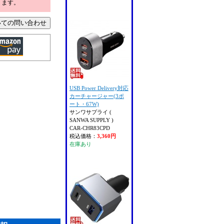
ります。
USB Power Delivery対応
カーチャージャー(3ポ
ート・67W)
サンワサプライ (
SANWA SUPPLY )
CAR-CHR83CPD
税込価格：
3,360円
在庫あり