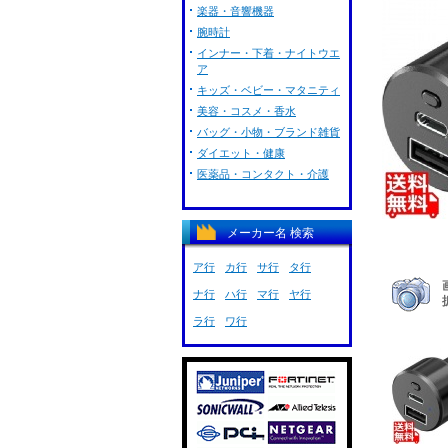
楽器・音響機器
腕時計
インナー・下着・ナイトウエ
ア
キッズ・ベビー・マタニティ
美容・コスメ・香水
バッグ・小物・ブランド雑貨
ダイエット・健康
医薬品・コンタクト・介護
メーカー名 検索
ア行
カ行
サ行
タ行
ナ行
ハ行
マ行
ヤ行
ラ行
ワ行