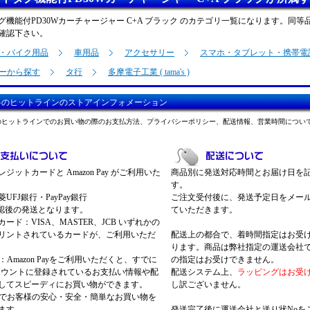
グ機能付PD30Wカーチャージャー C+A ブラック のカテゴリ一覧になります。同
確認下さい。
・バイク用品
車用品
アクセサリー
スマホ・タブレット・携帯電
ーから探す
タ行
多摩電子工業 ( tama's )
料のヒットラインのストアインフォメーション
のヒットラインでのお買い物の際のお支払方法、プライバシーポリシー、配送情報、営業時間につい
ジットカードと Amazon Pay がご利用いた
商品別に発送対応時間とお届け日を
す。
UFJ銀行・PayPay銀行
ご注文受付後に、発送予定日をメー
認後の発送となります。
ていただきます。
ード：VISA、MASTER、JCB いずれかの
リントされているカードが、ご利用いただ
配送上の都合で、着時間指定はお受
ります。商品は弊社指定の運送会社
Pay：Amazon Payをご利用いただくと、すでに
の指定はお受けできません。
nアカウントに登録されているお支払い情報や配
配送システム上、
ラッピングはお受
してスピーディにお買い物ができます。
し訳ございません。
 Payでお客様の安心・安全・簡単なお買い物を
ます。
発送完了後に運送会社と送り状Noを