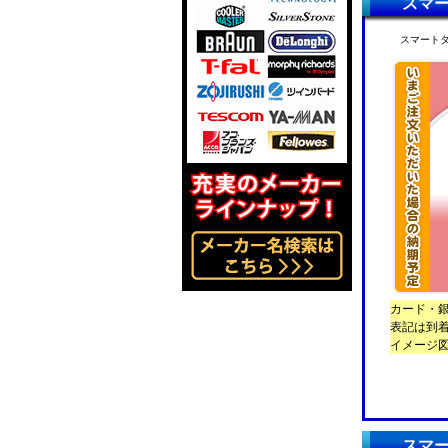
スマー
スマートタ
カード・
表記は到
イメージ
スマー