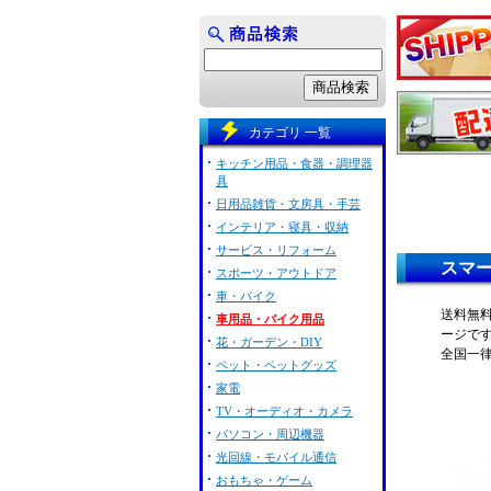
カテゴリ 一覧
キッチン用品・食器・調理器
具
日用品雑貨・文房具・手芸
インテリア・寝具・収納
サービス・リフォーム
スマー
スポーツ・アウトドア
車・バイク
送料無料
車用品・バイク用品
ージで
花・ガーデン・DIY
全国一
ペット・ペットグッズ
家電
TV・オーディオ・カメラ
パソコン・周辺機器
光回線・モバイル通信
おもちゃ・ゲーム