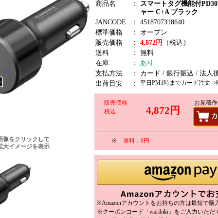
商品名
：
スマートタグ機能付PD3
ャー C+A ブラック
JANCODE
：
4518707318640
標準価格
：
オープン
販売価格
：
4,872円
（税込）
送料
：
無料
在庫
：
あり
支払方法
：
カード / 銀行振込 / 法人
平日PM1時までカード注文⇒
出荷目安
：
販売価格
お見積作
4,872円
税込
画像をクリックして
※
送料：0円
拡大イメージを表示
※Amazonアカウントをお持ちの方は最短で
※クーポンコード「waribiki」をご入力いた