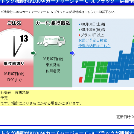
トタグ機能付PD30Wカーチャージャー C+A ブラック 納期
グ機能付PD30Wカーチャージャー C+A ブラック の納期情報はこちらでご確認下さい。
●
08月08日(土)着
●
08月09日(日)着
●
プラス1日以上
お届け予定日検索
沖縄の納期はこちら
08月07日(金)
東京発送
佐川急便
08月07日(金)
13:00まで
銀行振込 佐川急便
着予定
図です。場所によりさらにかかる場合がございます。
更新日時 2026
トタグ機能付PD30Wカーチャージャー C+A ブラックが所属