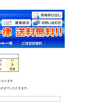
16
17
日
月
休
営業
となります。
応させていただきます。