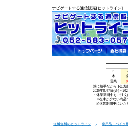
ナビゲートする通信販売[ヒットライン]
6
木
営業
誠に勝手ながら下記期
2026年8月7日(金)～2
・休業期間中もご注文
※在庫が少ない商品で
※休業期間中にいただ
送料無料のヒットライン
車用品・バイク