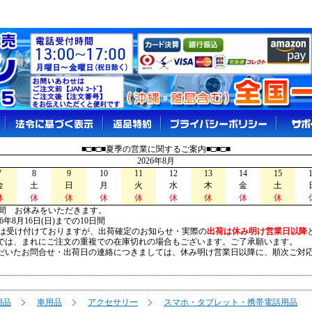
■□■□■夏季の営業に関するご案内■□■□■
2026年8月
7
8
9
10
11
12
13
14
15
金
土
日
月
火
水
木
金
土
休
休
休
休
休
休
休
休
休
間 お休みをいただきます。
026年8月16日(日)までの10日間
は受け付けておりますが、出荷確定のお知らせ・実際の
出荷は休み明け営業日以降
は、まれにご注文の重複での在庫切れの場合もございます。ご了承願います。
いたお問合せ・出荷日の連絡につきましては、休み明け営業日以降に、順次ご対
用品
車用品
アクセサリー
スマホ・タブレット・携帯電話用品