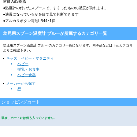
材質 ABS樹脂
●温度計の付いたスプーンで、すくったものの温度が測れます。
●適温になっているかを目で見て判断できます
●アルカリボタン電池LR44×1個
幼児用スプーン温度計 ブルーが所属するカテゴリ一覧
幼児用スプーン温度計 ブルー のカテゴリ一覧になります。同等品などは下記カテゴリ
よりご確認下さい。
キッズ・ベビー・マタニティ
ベビー
授乳・お食事
ベビー食器
メーカーから探す
行
ショッピングカート
現在、カートには何も入っていません。