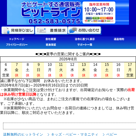
■□■□■夏季の営業に関するご案内■□■□■
2026年8月
6
7
8
9
10
11
12
13
14
15
16
17
木
金
土
日
月
火
水
木
金
土
日
月
営業
休
休
休
休
休
休
休
休
休
休
営業
誠に勝手ながら下記期間 お休みをいただきます。
2026年8月7日(金)～2026年8月16日(日)までの10日間
・休業期間中もご注文は受け付けておりますが、出荷確定のお知らせ・実際の
出荷
は休み明け営業日以降
となります。
※在庫が少ない商品では、まれにご注文の重複での在庫切れの場合もございま
す。ご了承願います。
※休業期間中にいただいたお問合せ・出荷日の連絡につきましては、休み明け営
業日以降に、順次ご対応させていただきます。
送料無料のヒットライン
キッズ・ベビー・マタニティ
ベビー