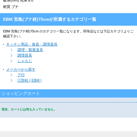
板厚(mm) 先厚:8.0
材質 ブナ
EBM 宮島(ブナ材)75cmが所属するカテゴリ一覧
EBM 宮島(ブナ材)75cm のカテゴリ一覧になります。同等品などは下記カテゴリよりご
確認下さい。
キッチン用品・食器・調理器具
調理・製菓道具
調理器具
しゃもじ
メーカーから探す
ア行
江部松 ( EBM )
ショッピングカート
現在、カートには何も入っていません。