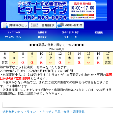
■□■□■夏季の営業に関するご案内■□■□■
2026年8月
6
7
8
9
10
11
12
13
14
15
16
17
木
金
土
日
月
火
水
木
金
土
日
月
営業
休
休
休
休
休
休
休
休
休
休
営業
誠に勝手ながら下記期間 お休みをいただきます。
2026年8月7日(金)～2026年8月16日(日)までの10日間
・休業期間中もご注文は受け付けておりますが、出荷確定のお知らせ・実際の
出荷
は休み明け営業日以降
となります。
※在庫が少ない商品では、まれにご注文の重複での在庫切れの場合もございま
す。ご了承願います。
※休業期間中にいただいたお問合せ・出荷日の連絡につきましては、休み明け営
業日以降に、順次ご対応させていただきます。
送料無料のヒットライン
キッチン用品・食器・調理器具