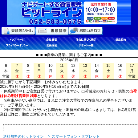
■□■□■夏季の営業に関するご案内■□■□■
2026年8月
6
7
8
9
10
11
12
13
14
15
16
17
木
金
土
日
月
火
水
木
金
土
日
月
営業
休
休
休
休
休
休
休
休
休
休
営業
誠に勝手ながら下記期間 お休みをいただきます。
2026年8月7日(金)～2026年8月16日(日)までの10日間
・休業期間中もご注文は受け付けておりますが、出荷確定のお知らせ・実際の
出荷
は休み明け営業日以降
となります。
※在庫が少ない商品では、まれにご注文の重複での在庫切れの場合もございま
す。ご了承願います。
※休業期間中にいただいたお問合せ・出荷日の連絡につきましては、休み明け営
業日以降に、順次ご対応させていただきます。
送料無料のヒットライン
スマートフォン・タブレット