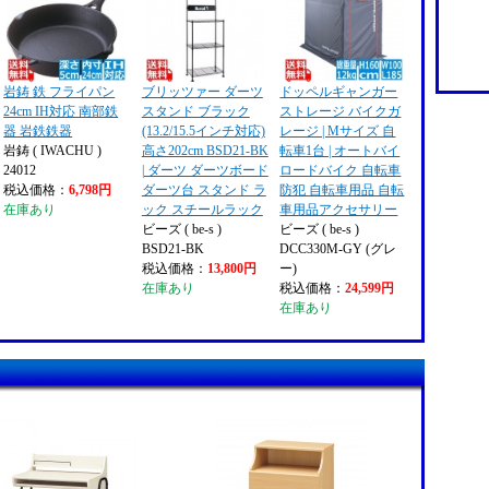
岩鋳 鉄 フライパン
ブリッツァー ダーツ
ドッペルギャンガー
24cm IH対応 南部鉄
スタンド ブラック
ストレージ バイクガ
器 岩鉄鉄器
(13.2/15.5インチ対応)
レージ | Mサイズ 自
岩鋳 ( IWACHU )
高さ202cm BSD21-BK
転車1台 | オートバイ
24012
| ダーツ ダーツボード
ロードバイク 自転車
税込価格：
6,798円
ダーツ台 スタンド ラ
防犯 自転車用品 自転
在庫あり
ック スチールラック
車用品アクセサリー
ビーズ ( be-s )
ビーズ ( be-s )
BSD21-BK
DCC330M-GY (グレ
税込価格：
13,800円
ー)
在庫あり
税込価格：
24,599円
在庫あり