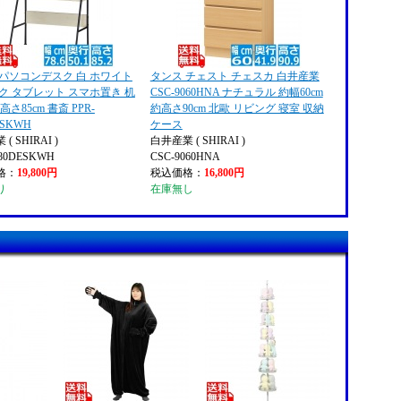
 パソコンデスク 白 ホワイト
タンス チェスト チェスカ 白井産業
ク タブレット スマホ置き 机
CSC-9060HNA ナチュラル 約幅60cm
 高さ85cm 書斎 PPR-
約高さ90cm 北歐 リビング 寝室 収納
ESKWH
ケース
( SHIRAI )
白井産業 ( SHIRAI )
580DESKWH
CSC-9060HNA
格：
19,800円
税込価格：
16,800円
り
在庫無し