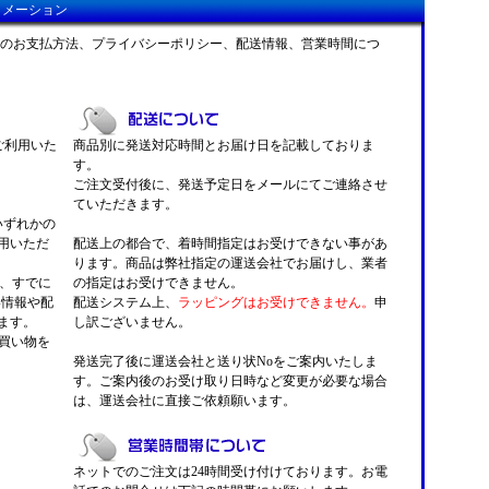
ォメーション
のお支払方法、プライバシーポリシー、配送情報、営業時間につ
がご利用いた
商品別に発送対応時間とお届け日を記載しておりま
す。
ご注文受付後に、発送予定日をメールにてご連絡させ
ていただきます。
 いずれかの
用いただ
配送上の都合で、着時間指定はお受けできない事があ
ります。商品は弊社指定の運送会社でお届けし、業者
くと、すでに
の指定はお受けできません。
い情報や配
配送システム上、
ラッピングはお受けできません。
申
ます。
し訳ございません。
お買い物を
発送完了後に運送会社と送り状Noをご案内いたしま
す。ご案内後のお受け取り日時など変更が必要な場合
は、運送会社に直接ご依頼願います。
ネットでのご注文は24時間受け付けております。お電