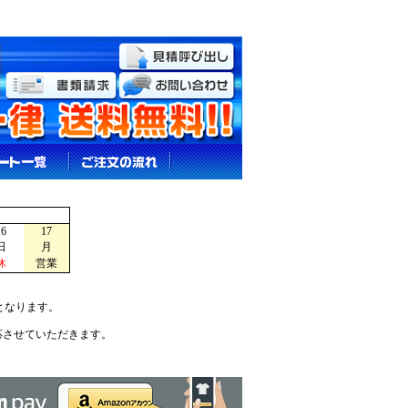
16
17
日
月
休
営業
となります。
応させていただきます。