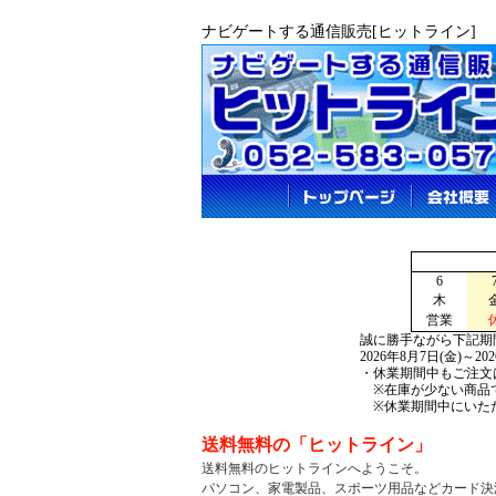
ナビゲートする通信販売[ヒットライン]
6
木
営業
誠に勝手ながら下記期
2026年8月7日(金)～2
・休業期間中もご注文
※在庫が少ない商品で
※休業期間中にいただ
送料無料の「ヒットライン」
送料無料のヒットラインへようこそ。
パソコン、家電製品、
スポーツ用品などカード決