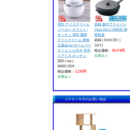
貝印 アイスクリーム
岩鋳 蓋付フライパン
メーカー ホワイト |
24cm 24112 IH対応 南
キッチン 貝印 濃厚
部鉄器
アイスクリーム 簡単
岩鋳 ( IWACHU )
正規品 kai ホームパー
24112
ティ レシピ付き 手作
税込価格：
10,574円
りアイス キッチン
在庫あり
貝印 ( kai )
000DL5929
税込価格：
3,235円
在庫あり
イチオシ今月のお買い得品