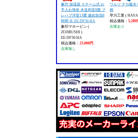
象印 加湿器 スチーム式 お
ワルツ デカ吸水
手入れ簡単 木造和室8畳 プ
柄
レハブ洋室13畳 連続加湿8
早川工業 ( HAYA
時間 4L EE-DF50-HA
税込価格：
5,28
象印マホービン (
在庫あり
ZOJIRUSHI )
EE-DF50-HA
税込価格：
25,080円
在庫無し