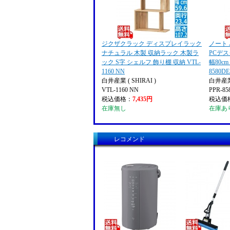
ジクザクラック ディスプレイラック
ノート
ナチュラル 木製 収納ラック 木製ラ
PCデス
ック S字 シェルフ 飾り棚 収納 VTL-
幅80cm
1160 NN
8580D
白井産業 ( SHIRAI )
白井産業 
VTL-1160 NN
PPR-8
税込価格：
7,435円
税込価
在庫無し
在庫あ
レコメンド