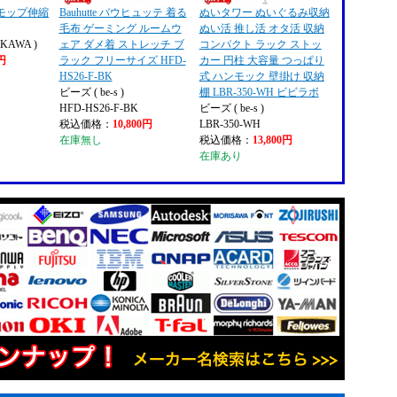
モップ伸縮
Bauhutte バウヒュッテ 着る
ぬいタワー ぬいぐるみ収納
毛布 ゲーミング ルームウ
ぬい活 推し活 オタ活 収納
KAWA )
ェア ダメ着 ストレッチ ブ
コンパクト ラック ストッ
9円
ラック フリーサイズ HFD-
カー 円柱 大容量 つっぱり
HS26-F-BK
式 ハンモック 壁掛け 収納
ビーズ ( be-s )
棚 LBR-350-WH ビビラボ
HFD-HS26-F-BK
ビーズ ( be-s )
税込価格：
10,800円
LBR-350-WH
在庫無し
税込価格：
13,800円
在庫あり