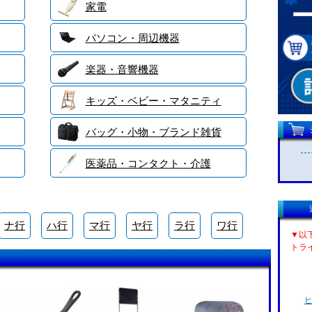
家電
パソコン・周辺機器
楽器・音響機器
キッズ・ベビー・マタニティ
バッグ・小物・ブランド雑貨
医薬品・コンタクト・介護
ナ行
ハ行
マ行
ヤ行
ラ行
ワ行
▼以
トラ