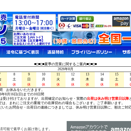
■□■□■夏季の営業に関するご案内■□■□■
2026年8月
7
8
9
10
11
12
13
14
15
金
土
日
月
火
水
木
金
土
休
休
休
休
休
休
休
休
休
間 お休みをいただきます。
026年8月16日(日)までの10日間
は受け付けておりますが、出荷確定のお知らせ・実際の
出荷は休み明け営業日以降
は、まれにご注文の重複での在庫切れの場合もございます。ご了承願います。
いたお問合せ・出荷日の連絡につきましては、休み明け営業日以降に、順次ご対
済可能で素早くお届け致します。