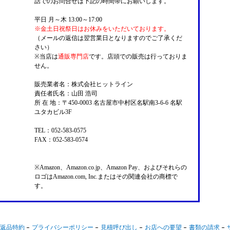
話でのお問合せは下記の時間帯にお願いします。
平日 月～木 13:00～17:00
※金土日祝祭日はお休みをいただいております。
（メールの返信は翌営業日となりますのでご了承くだ
さい）
※当店は
通販専門店
です。店頭での販売は行っておりま
せん。
販売業者名：株式会社ヒットライン
責任者氏名：山田 浩司
所 在 地：〒450-0003 名古屋市中村区名駅南3-6-6 名駅
ユタカビル3F
TEL：052-583-0575
FAX：052-583-0574
※Amazon、Amazon.co.jp、Amazon Pay、およびそれらの
ロゴはAmazon.com, Inc.またはその関連会社の商標で
す。
返品特約
プライバシーポリシー
見積呼び出し
お店への要望
書類の請求