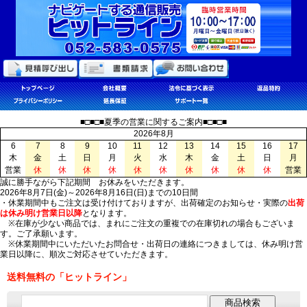
■□■□■夏季の営業に関するご案内■□■□■
2026年8月
6
7
8
9
10
11
12
13
14
15
16
17
木
金
土
日
月
火
水
木
金
土
日
月
営業
休
休
休
休
休
休
休
休
休
休
営業
誠に勝手ながら下記期間 お休みをいただきます。
2026年8月7日(金)～2026年8月16日(日)までの10日間
・休業期間中もご注文は受け付けておりますが、出荷確定のお知らせ・実際の
出荷
は休み明け営業日以降
となります。
※在庫が少ない商品では、まれにご注文の重複での在庫切れの場合もございま
す。ご了承願います。
※休業期間中にいただいたお問合せ・出荷日の連絡につきましては、休み明け営
業日以降に、順次ご対応させていただきます。
送料無料の「ヒットライン」