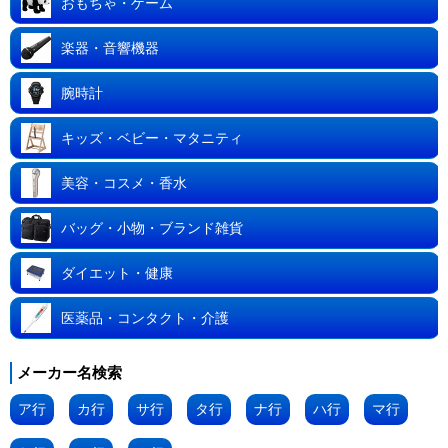
おもちゃ・ゲーム
楽器・音響機器
腕時計
キッズ・ベビー・マタニティ
美容・コスメ・香水
バッグ・小物・ブランド雑貨
ダイエット・健康
医薬品・コンタクト・介護
メーカー名検索
ア行
カ行
サ行
タ行
ナ行
ハ行
マ行