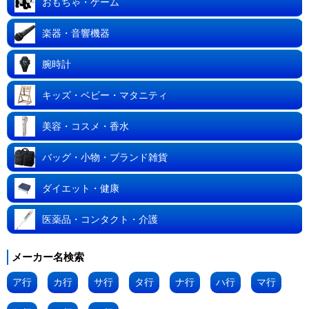
おもちゃ・ゲーム
楽器・音響機器
腕時計
キッズ・ベビー・マタニティ
美容・コスメ・香水
バッグ・小物・ブランド雑貨
ダイエット・健康
医薬品・コンタクト・介護
メーカー名検索
ア行
カ行
サ行
タ行
ナ行
ハ行
マ行