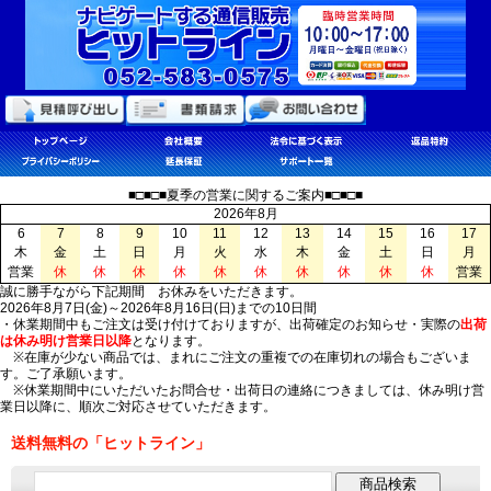
■□■□■夏季の営業に関するご案内■□■□■
2026年8月
6
7
8
9
10
11
12
13
14
15
16
17
木
金
土
日
月
火
水
木
金
土
日
月
営業
休
休
休
休
休
休
休
休
休
休
営業
誠に勝手ながら下記期間 お休みをいただきます。
2026年8月7日(金)～2026年8月16日(日)までの10日間
・休業期間中もご注文は受け付けておりますが、出荷確定のお知らせ・実際の
出荷
は休み明け営業日以降
となります。
※在庫が少ない商品では、まれにご注文の重複での在庫切れの場合もございま
す。ご了承願います。
※休業期間中にいただいたお問合せ・出荷日の連絡につきましては、休み明け営
業日以降に、順次ご対応させていただきます。
送料無料の「ヒットライン」