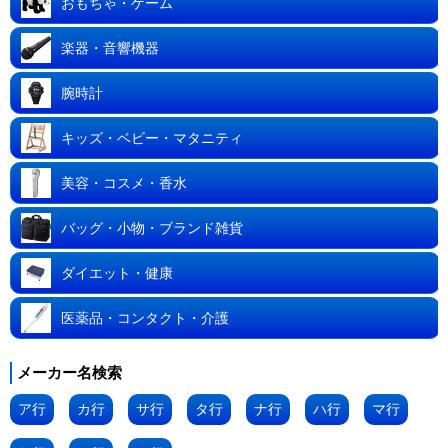
おもちゃ・ゲーム
楽器・音響機器
腕時計
キッズ・ベビー・マタニティ
美容・コスメ・香水
バッグ・小物・ブランド雑貨
ダイエット・健康
医薬品・コンタクト・介護
メーカー名検索
ア行
カ行
サ行
タ行
ナ行
ハ行
マ行