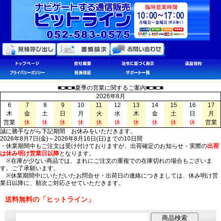
■□■□■夏季の営業に関するご案内■□■□■
2026年8月
6
7
8
9
10
11
12
13
14
15
16
17
木
金
土
日
月
火
水
木
金
土
日
月
営業
休
休
休
休
休
休
休
休
休
休
営業
誠に勝手ながら下記期間 お休みをいただきます。
2026年8月7日(金)～2026年8月16日(日)までの10日間
・休業期間中もご注文は受け付けておりますが、出荷確定のお知らせ・実際の
出荷
は休み明け営業日以降
となります。
※在庫が少ない商品では、まれにご注文の重複での在庫切れの場合もございま
す。ご了承願います。
※休業期間中にいただいたお問合せ・出荷日の連絡につきましては、休み明け営
業日以降に、順次ご対応させていただきます。
送料無料の「ヒットライン」