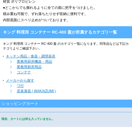
材質 ポリプロピレン
●どこからでも握れるように全ての面に把手をつけました。
積み重ね可能で、ずれ落ちたりせず収納に便利です。
内部底面にスベリ止めがついております。
キング 料理用 コンテナー RC-400 蓋が所属するカテゴリ一覧
キング 料理用 コンテナー RC-400 蓋 のカテゴリ一覧になります。同等品などは下記カ
テゴリよりご確認下さい。
キッチン用品・食器・調理器具
業務用厨房機器・用品
業務用厨房用品
コンテナ
メーカーから探す
ワ行
若泉漆器 ( WAKAIZUMI )
ショッピングカート
現在、カートには何も入っていません。