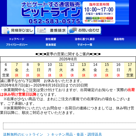
■□■□■夏季の営業に関するご案内■□■□■
2026年8月
6
7
8
9
10
11
12
13
14
15
16
17
木
金
土
日
月
火
水
木
金
土
日
月
営業
休
休
休
休
休
休
休
休
休
休
営業
誠に勝手ながら下記期間 お休みをいただきます。
2026年8月7日(金)～2026年8月16日(日)までの10日間
・休業期間中もご注文は受け付けておりますが、出荷確定のお知らせ・実際の
出荷
は休み明け営業日以降
となります。
※在庫が少ない商品では、まれにご注文の重複での在庫切れの場合もございま
す。ご了承願います。
※休業期間中にいただいたお問合せ・出荷日の連絡につきましては、休み明け営
業日以降に、順次ご対応させていただきます。
送料無料のヒットライン
キッチン用品・食器・調理器具