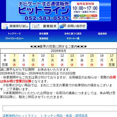
■□■□■夏季の営業に関するご案内■□■□■
2026年8月
6
7
8
9
10
11
12
13
14
15
16
17
木
金
土
日
月
火
水
木
金
土
日
月
営業
休
休
休
休
休
休
休
休
休
休
営業
誠に勝手ながら下記期間 お休みをいただきます。
2026年8月7日(金)～2026年8月16日(日)までの10日間
・休業期間中もご注文は受け付けておりますが、出荷確定のお知らせ・実際の
出荷
は休み明け営業日以降
となります。
※在庫が少ない商品では、まれにご注文の重複での在庫切れの場合もございま
す。ご了承願います。
※休業期間中にいただいたお問合せ・出荷日の連絡につきましては、休み明け営
業日以降に、順次ご対応させていただきます。
送料無料のヒットライン
キッチン用品・食器・調理器具