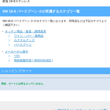
材質 18-8ステンレス
SW 18-8 バースプーン 小が所属するカテゴリ一覧
SW 18-8 バースプーン 小 のカテゴリ一覧になります。同等品などは下記カテゴリより
ご確認下さい。
キッチン用品・食器・調理器具
ワイン・バー・酒用品
カクテルグッズ
バースプーン
メーカーから探す
ワ行
和田助製作所 ( WADASUKE )
ショッピングカート
現在、カートには何も入っていません。