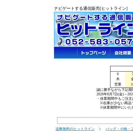
ナビゲートする通信販売[ヒットライン]
6
木
営業
誠に勝手ながら下記期
2026年8月7日(金)～2
・休業期間中もご注文
※在庫が少ない商品で
※休業期間中にいただ
送料無料のヒットライン
バッグ・小物・