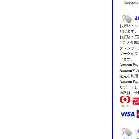
送料無料
お振込・クレ
だけます。
お振込：三菱
※ご入金確
クレジットカ
マークがプ
けます。
Amazon 
Amazo
送先を利用
Amazon
サポートし
送料は、全