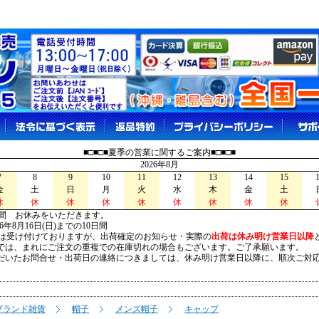
■□■□■夏季の営業に関するご案内■□■□■
2026年8月
7
8
9
10
11
12
13
14
15
金
土
日
月
火
水
木
金
土
休
休
休
休
休
休
休
休
休
間 お休みをいただきます。
026年8月16日(日)までの10日間
は受け付けておりますが、出荷確定のお知らせ・実際の
出荷は休み明け営業日以降
は、まれにご注文の重複での在庫切れの場合もございます。ご了承願います。
いたお問合せ・出荷日の連絡につきましては、休み明け営業日以降に、順次ご対
ブランド雑貨
帽子
メンズ帽子
キャップ