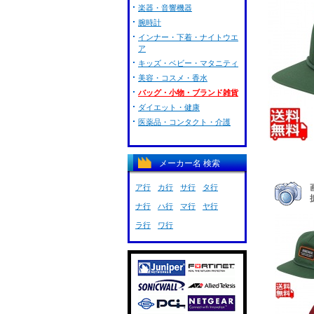
楽器・音響機器
腕時計
インナー・下着・ナイトウエ
ア
キッズ・ベビー・マタニティ
美容・コスメ・香水
バッグ・小物・ブランド雑貨
ダイエット・健康
医薬品・コンタクト・介護
メーカー名 検索
ア行
カ行
サ行
タ行
ナ行
ハ行
マ行
ヤ行
ラ行
ワ行