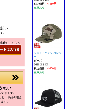
税込価格：
4,480円
在庫あり
後払い
ます。
成時もこちらへ
ジェットキャップ(レタ
ー)
ビーズ
DSH-J02-CF
税込価格：
4,480円
在庫あり
購入できます。
だくと、単品の場合
ります。