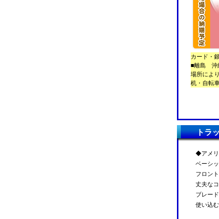
カード・
■離島 沖
場所によ
机・自転
トラ
◆アメリ
ベーシッ
フロント
丈夫なコ
ブレード
使い込む