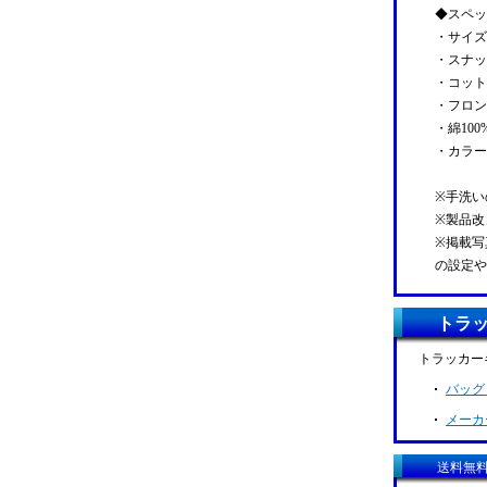
◆スペッ
・サイズ：
・スナッ
・コット
・フロン
・綿100
・カラー
※手洗い
※製品改
※掲載写
の設定や
トラ
トラッカー
バッグ
メーカ
送料無