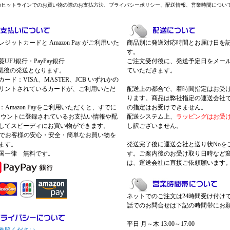
のヒットラインでのお買い物の際のお支払方法、プライバシーポリシー、配送情報、営業時間につい
ジットカードと Amazon Pay がご利用いた
商品別に発送対応時間とお届け日を
す。
UFJ銀行・PayPay銀行
ご注文受付後に、発送予定日をメー
認後の発送となります。
ていただきます。
ード：VISA、MASTER、JCB いずれかの
リントされているカードが、ご利用いただ
配送上の都合で、着時間指定はお受
ります。商品は弊社指定の運送会社
Pay：Amazon Payをご利用いただくと、すでに
の指定はお受けできません。
nアカウントに登録されているお支払い情報や配
配送システム上、
ラッピングはお受
してスピーディにお買い物ができます。
し訳ございません。
 Payでお客様の安心・安全・簡単なお買い物を
ます。
発送完了後に運送会社と送り状Noを
国一律 無料です。
す。ご案内後のお受け取り日時など
は、運送会社に直接ご依頼願います
ネットでのご注文は24時間受け付け
話でのお問合せは下記の時間帯にお
平日 月～木 13:00～17:00