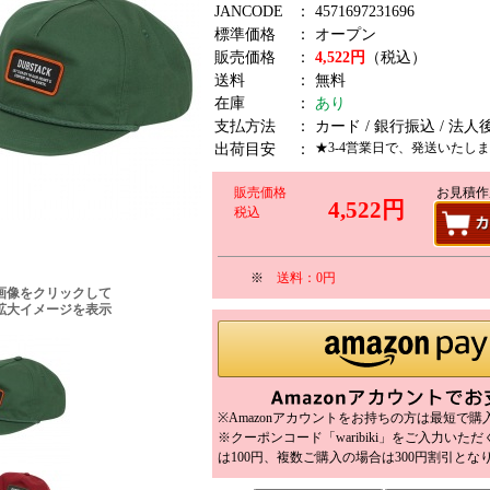
JANCODE
：
4571697231696
標準価格
：
オープン
販売価格
：
4,522円
（税込）
送料
：
無料
在庫
：
あり
支払方法
：
カード / 銀行振込 / 法人
★3-4営業日で、発送いたし
出荷目安
：
販売価格
お見積作
4,522円
税込
※
送料：0円
画像をクリックして
拡大イメージを表示
※Amazonアカウントをお持ちの方は最短で
※クーポンコード「waribiki」をご入力いた
は100円、複数ご購入の場合は300円割引とな