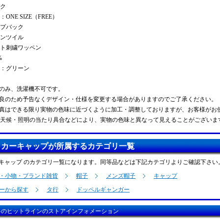
ク
ONE SIZE（FREE）
プバック
ンツイル
ト刺繍ワッペン
%
：グリーン
のみ、洗濯機不可です。
良のため予告なくデザイン・仕様を変更する場合がありますのでご了承ください。
真はできる限り実物の色味に近づくように加工・調整しておりますが、お客様がお
天候・照明の当たり具合などにより、実物の色味と異なって見えることがございま
ッカーキャップが所属するカテゴリ一覧
キャップ のカテゴリ一覧になります。同等品などは下記カテゴリよりご確認下さい
・小物・ブランド雑貨
帽子
メンズ帽子
キャップ
ーから探す
タ行
ドッペルギャンガー
料のヒットラインのストアインフォメーション