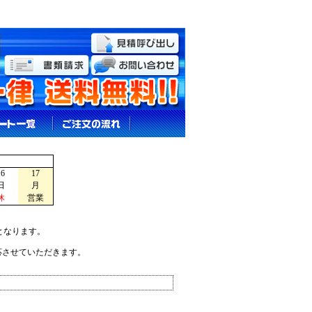
16
17
日
月
休
営業
となります。
応させていただきます。