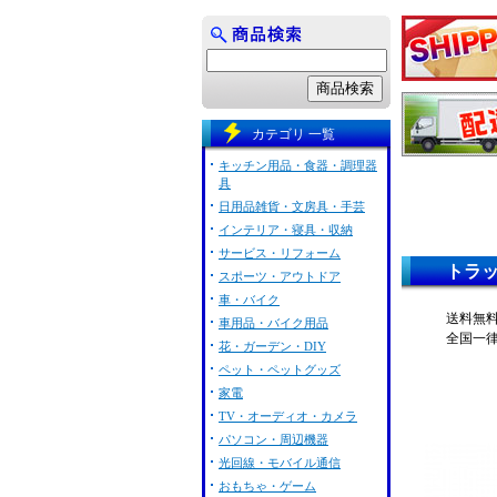
カテゴリ 一覧
キッチン用品・食器・調理器
具
日用品雑貨・文房具・手芸
インテリア・寝具・収納
サービス・リフォーム
トラ
スポーツ・アウトドア
車・バイク
送料無
車用品・バイク用品
全国一
花・ガーデン・DIY
ペット・ペットグッズ
家電
TV・オーディオ・カメラ
パソコン・周辺機器
光回線・モバイル通信
おもちゃ・ゲーム