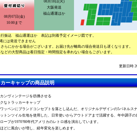
08月18日(火)
大阪発送
福山通運ほか
08月07日(金)
10:00まで
銀行振込 福山通運ほか 表記は到着予定イメージ図です。
縄には発送できません
りさらにかかる場合がございます。お届け先が離島の場合発送日も遅くなります。
車などの大型商品は着日指定・時間指定を承れない場合もございます。
更新日時 2026
ッカーキャップの商品説明
カンヴィンテージを彷彿させる
クなトラッカーキャップ
ワッペンにブランドコンセプトを落とし込んだ、オリジナルデザインの5パネルス
ットンツイル生地を使用した、日常使いからアウトドアまで活躍する、年中調子の
ロープが1970?80年代アメリカのレトロ感を演出しています。
ほどに風合いが増し、経年変化を楽しめます。