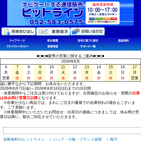
■□■□■夏季の営業に関するご案内■□■□■
2026年8月
6
7
8
9
10
11
12
13
14
15
16
17
木
金
土
日
月
火
水
木
金
土
日
月
営業
休
休
休
休
休
休
休
休
休
休
営業
誠に勝手ながら下記期間 お休みをいただきます。
2026年8月7日(金)～2026年8月16日(日)までの10日間
・休業期間中もご注文は受け付けておりますが、出荷確定のお知らせ・実際の
出荷
は休み明け営業日以降
となります。
※在庫が少ない商品では、まれにご注文の重複での在庫切れの場合もございま
す。ご了承願います。
※休業期間中にいただいたお問合せ・出荷日の連絡につきましては、休み明け営
業日以降に、順次ご対応させていただきます。
送料無料のヒットライン
バッグ・小物・ブランド雑貨
帽子