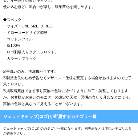
る、年中調子の良いキャップ。
使い込むほどに風合いが増し、経年変化を楽しめます。
◆スペック
・サイズ：ONE SIZE（FREE）
・ドローコードサイズ調整
・コットンツイル
・綿100%
・ロゴ刺繍入りタグ（フロント）
・カラー：ブラック
※手洗いのみ、洗濯機不可です。
※製品改良のため予告なくデザイン・仕様を変更する場合がありますのでご了
承ください。
※掲載写真はできる限り実物の色味に近づくように加工・調整しております
が、お客様がお使いのモニターの設定や天候・照明の当たり具合などにより、
実物の色味と異なって見えることがございます。
ジェットキャップ(ロゴ)が所属するカテゴリ一覧
ジェットキャップ(ロゴ) のカテゴリ一覧になります。同等品などは下記カテゴリより
ご確認下さい。