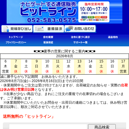
■□■□■夏季の営業に関するご案内■□■□■
2026年8月
6
7
8
9
10
11
12
13
14
15
16
17
木
金
土
日
月
火
水
木
金
土
日
月
営業
休
休
休
休
休
休
休
休
休
休
営業
誠に勝手ながら下記期間 お休みをいただきます。
2026年8月7日(金)～2026年8月16日(日)までの10日間
・休業期間中もご注文は受け付けておりますが、出荷確定のお知らせ・実際の
出荷
は休み明け営業日以降
となります。
※在庫が少ない商品では、まれにご注文の重複での在庫切れの場合もございま
す。ご了承願います。
※休業期間中にいただいたお問合せ・出荷日の連絡につきましては、休み明け営
業日以降に、順次ご対応させていただきます。
送料無料の「ヒットライン」