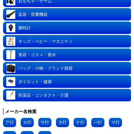
おもちゃ・ゲーム
楽器・音響機器
腕時計
キッズ・ベビー・マタニティ
美容・コスメ・香水
バッグ・小物・ブランド雑貨
ダイエット・健康
医薬品・コンタクト・介護
メーカー名検索
ア行
カ行
サ行
タ行
ナ行
ハ行
マ行