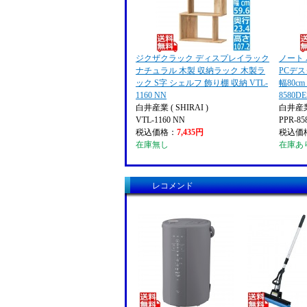
ジクザクラック ディスプレイラック
ノート
ナチュラル 木製 収納ラック 木製ラ
PCデス
ック S字 シェルフ 飾り棚 収納 VTL-
幅80cm
1160 NN
8580D
白井産業 ( SHIRAI )
白井産業 
VTL-1160 NN
PPR-8
税込価格：
7,435円
税込価
在庫無し
在庫あ
レコメンド