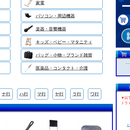
家電
パソコン・周辺機器
楽器・音響機器
キッズ・ベビー・マタニティ
バッグ・小物・ブランド雑貨
医薬品・コンタクト・介護
ナ行
ハ行
マ行
ヤ行
ラ行
ワ行
▼以
トラ