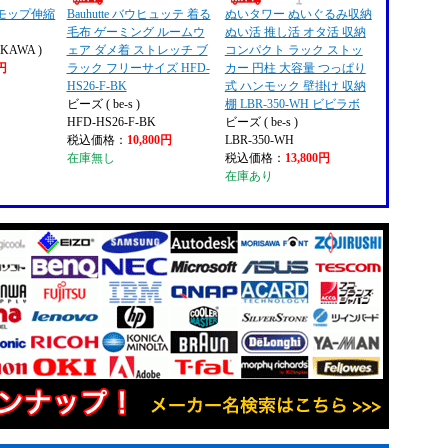
モップ伸縮
Bauhutte バウヒュッテ 着る
ぬいタワー ぬいぐるみ収納
毛布 ゲーミング ルームウ
ぬい活 推し活 オタ活 収納
KAWA )
ェア ダメ着 ストレッチ ブ
コンパクト ラック ストッ
9円
ラック フリーサイズ HFD-
カー 円柱 大容量 つっぱり
HS26-F-BK
式 ハンモック 壁掛け 収納
ビーズ ( be-s )
棚 LBR-350-WH ビビラボ
HFD-HS26-F-BK
ビーズ ( be-s )
税込価格：
10,800円
LBR-350-WH
在庫無し
税込価格：
13,800円
在庫あり