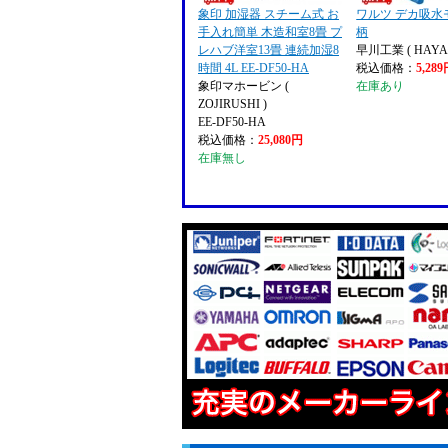
象印 加湿器 スチーム式 お
ワルツ デカ吸水
手入れ簡単 木造和室8畳 プ
柄
レハブ洋室13畳 連続加湿8
早川工業 ( HAYA
時間 4L EE-DF50-HA
税込価格：
5,28
象印マホービン (
在庫あり
ZOJIRUSHI )
EE-DF50-HA
税込価格：
25,080円
在庫無し