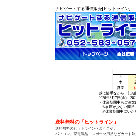
ナビゲートする通信販売[ヒットライン]
6
木
営業
誠に勝手ながら下記期
2026年8月7日(金)～2
・休業期間中もご注文
※在庫が少ない商品で
※休業期間中にいただ
送料無料の「ヒットライン」
送料無料のヒットラインへようこそ。
パソコン、家電製品、
スポーツ用品などカード決