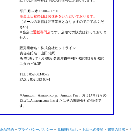
話でのお問合せは下記の時間帯にお願いします。
平日 月～木 13:00～17:00
※金土日祝祭日はお休みをいただいております。
（メールの返信は翌営業日となりますのでご了承くだ
さい）
※当店は
通販専門店
です。店頭での販売は行っておりま
せん。
販売業者名：株式会社ヒットライン
責任者氏名：山田 浩司
所 在 地：〒450-0003 名古屋市中村区名駅南3-6-6 名駅
ユタカビル3F
TEL：052-583-0575
FAX：052-583-0574
※Amazon、Amazon.co.jp、Amazon Pay、およびそれらの
ロゴはAmazon.com, Inc.またはその関連会社の商標で
す。
返品特約
プライバシーポリシー
見積呼び出し
お店への要望
書類の請求