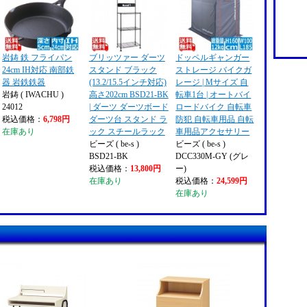
岩鋳 鉄 フライパン
ブリッツァー ダーツ
ドッペルギャンガー
24cm IH対応 南部鉄
スタンド ブラック
ストレージ バイクガ
器 岩鉄鉄器
(13.2/15.5インチ対応)
レージ | Mサイズ 自
岩鋳 ( IWACHU )
高さ202cm BSD21-BK
転車1台 | オートバイ
24012
| ダーツ ダーツボード
ロードバイク 自転車
税込価格：
6,798円
ダーツ台 スタンド ラ
防犯 自転車用品 自転
在庫あり
ック スチールラック
車用品アクセサリー
ビーズ ( be-s )
ビーズ ( be-s )
BSD21-BK
DCC330M-GY (グレ
税込価格：
13,800円
ー)
在庫あり
税込価格：
24,599円
在庫あり