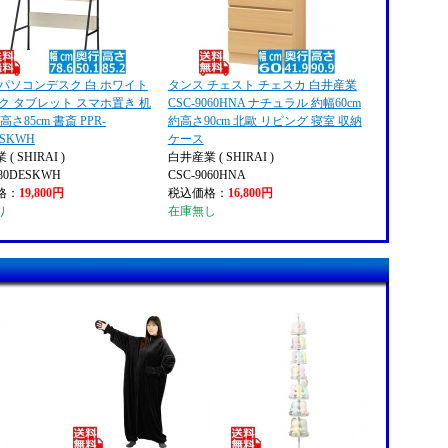
 パソコンデスク 白 ホワイト
タンス チェスト チェスカ 白井産業
ク タブレット スマホ置き 机
CSC-9060HNA ナチュラル 約幅60cm
 高さ85cm 書斎 PPR-
約高さ90cm 北歐 リビング 寝室 収納
ESKWH
ケース
( SHIRAI )
白井産業 ( SHIRAI )
580DESKWH
CSC-9060HNA
格：
19,800円
税込価格：
16,800円
り
在庫無し