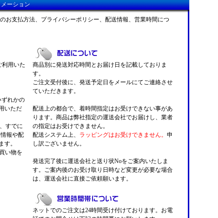
ォメーション
のお支払方法、プライバシーポリシー、配送情報、営業時間につ
がご利用いた
商品別に発送対応時間とお届け日を記載しておりま
す。
ご注文受付後に、発送予定日をメールにてご連絡させ
ていただきます。
 いずれかの
用いただ
配送上の都合で、着時間指定はお受けできない事があ
ります。商品は弊社指定の運送会社でお届けし、業者
くと、すでに
の指定はお受けできません。
い情報や配
配送システム上、
ラッピングはお受けできません。
申
ます。
し訳ございません。
お買い物を
発送完了後に運送会社と送り状Noをご案内いたしま
す。ご案内後のお受け取り日時など変更が必要な場合
は、運送会社に直接ご依頼願います。
ネットでのご注文は24時間受け付けております。お電