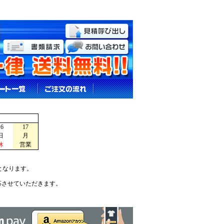
16
17
日
月
休
営業
となります。
応させていただきます。