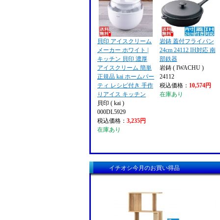
貝印 アイスクリーム
岩鋳 蓋付フライパン
メーカー ホワイト |
24cm 24112 IH対応 南
キッチン 貝印 濃厚
部鉄器
アイスクリーム 簡単
岩鋳 ( IWACHU )
正規品 kai ホームパー
24112
ティ レシピ付き 手作
税込価格：
10,574円
りアイス キッチン
在庫あり
貝印 ( kai )
000DL5929
税込価格：
3,235円
在庫あり
イチオシ今月のお買い得品