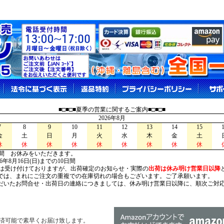
■□■□■夏季の営業に関するご案内■□■□■
2026年8月
7
8
9
10
11
12
13
14
15
金
土
日
月
火
水
木
金
土
休
休
休
休
休
休
休
休
休
間 お休みをいただきます。
026年8月16日(日)までの10日間
は受け付けておりますが、出荷確定のお知らせ・実際の
出荷は休み明け営業日以降
は、まれにご注文の重複での在庫切れの場合もございます。ご了承願います。
いたお問合せ・出荷日の連絡につきましては、休み明け営業日以降に、順次ご対
済可能で素早くお届け致します。