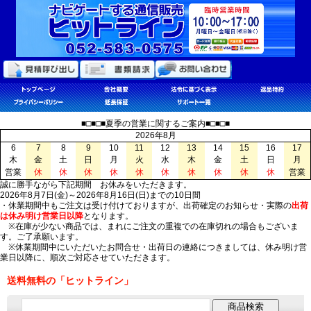
■□■□■夏季の営業に関するご案内■□■□■
2026年8月
6
7
8
9
10
11
12
13
14
15
16
17
木
金
土
日
月
火
水
木
金
土
日
月
営業
休
休
休
休
休
休
休
休
休
休
営業
誠に勝手ながら下記期間 お休みをいただきます。
2026年8月7日(金)～2026年8月16日(日)までの10日間
・休業期間中もご注文は受け付けておりますが、出荷確定のお知らせ・実際の
出荷
は休み明け営業日以降
となります。
※在庫が少ない商品では、まれにご注文の重複での在庫切れの場合もございま
す。ご了承願います。
※休業期間中にいただいたお問合せ・出荷日の連絡につきましては、休み明け営
業日以降に、順次ご対応させていただきます。
送料無料の「ヒットライン」