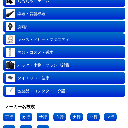
おもちゃ・ゲーム
楽器・音響機器
腕時計
キッズ・ベビー・マタニティ
美容・コスメ・香水
バッグ・小物・ブランド雑貨
ダイエット・健康
医薬品・コンタクト・介護
メーカー名検索
ア行
カ行
サ行
タ行
ナ行
ハ行
マ行