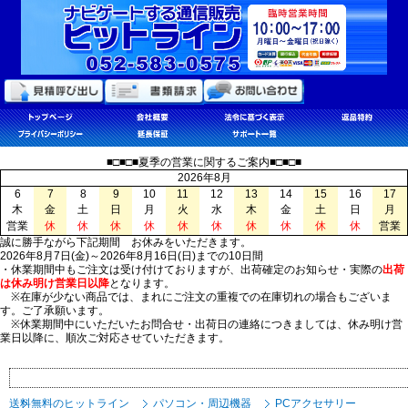
■□■□■夏季の営業に関するご案内■□■□■
2026年8月
6
7
8
9
10
11
12
13
14
15
16
17
木
金
土
日
月
火
水
木
金
土
日
月
営業
休
休
休
休
休
休
休
休
休
休
営業
誠に勝手ながら下記期間 お休みをいただきます。
2026年8月7日(金)～2026年8月16日(日)までの10日間
・休業期間中もご注文は受け付けておりますが、出荷確定のお知らせ・実際の
出荷
は休み明け営業日以降
となります。
※在庫が少ない商品では、まれにご注文の重複での在庫切れの場合もございま
す。ご了承願います。
※休業期間中にいただいたお問合せ・出荷日の連絡につきましては、休み明け営
業日以降に、順次ご対応させていただきます。
送料無料のヒットライン
パソコン・周辺機器
PCアクセサリー