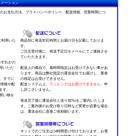
ォメーション
のお支払方法、プライバシーポリシー、配送情報、営業時間につ
がご利用いた
商品別に発送対応時間とお届け日を記載しておりま
す。
ご注文受付後に、発送予定日をメールにてご連絡させ
ていただきます。
 いずれかの
用いただ
配送上の都合で、着時間指定はお受けできない事があ
ります。商品は弊社指定の運送会社でお届けし、業者
くと、すでに
の指定はお受けできません。
い情報や配
配送システム上、
ラッピングはお受けできません。
申
ます。
し訳ございません。
お買い物を
発送完了後に運送会社と送り状Noをご案内いたしま
す。ご案内後のお受け取り日時など変更が必要な場合
は、運送会社に直接ご依頼願います。
ネットでのご注文は24時間受け付けております。お電