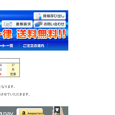
16
17
日
月
休
営業
となります。
応させていただきます。