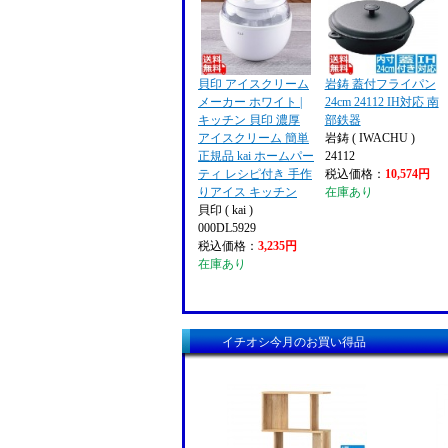
貝印 アイスクリーム
岩鋳 蓋付フライパン
メーカー ホワイト |
24cm 24112 IH対応 南
キッチン 貝印 濃厚
部鉄器
アイスクリーム 簡単
岩鋳 ( IWACHU )
正規品 kai ホームパー
24112
ティ レシピ付き 手作
税込価格：
10,574円
りアイス キッチン
在庫あり
貝印 ( kai )
000DL5929
税込価格：
3,235円
在庫あり
イチオシ今月のお買い得品