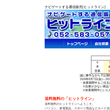
ナビゲートする通信販売[ヒットライン]
6
木
営業
誠に勝手ながら下記期
2026年8月7日(金)～2
・休業期間中もご注文
※在庫が少ない商品で
※休業期間中にいただ
送料無料の「ヒットライン」
送料無料のヒットラインへようこそ。
パソコン、家電製品、
スポーツ用品などカード決