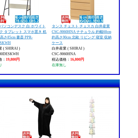
 パソコンデスク 白 ホワイト
タンス チェスト チェスカ 白井産業
ク タブレット スマホ置き 机
CSC-9060HNA ナチュラル 約幅60cm
 高さ85cm 書斎 PPR-
約高さ90cm 北歐 リビング 寝室 収納
ESKWH
ケース
( SHIRAI )
白井産業 ( SHIRAI )
580DESKWH
CSC-9060HNA
格：
19,800円
税込価格：
16,800円
り
在庫無し