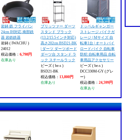
岩鋳 鉄 フライパン
ブリッツァー ダーツ
ドッペルギャンガー
24cm IH対応 南部鉄
スタンド ブラック
ストレージ バイクガ
器 岩鉄鉄器
(13.2/15.5インチ対応)
レージ | Mサイズ 自
岩鋳 ( IWACHU )
高さ202cm BSD21-BK
転車1台 | オートバイ
24012
| ダーツ ダーツボード
ロードバイク 自転車
税込価格：
6,798円
ダーツ台 スタンド ラ
防犯 自転車用品 自転
在庫あり
ック スチールラック
車用品アクセサリー
ビーズ ( be-s )
ビーズ ( be-s )
BSD21-BK
DCC330M-GY (グレ
税込価格：
13,800円
ー)
在庫あり
税込価格：
24,599円
在庫あり