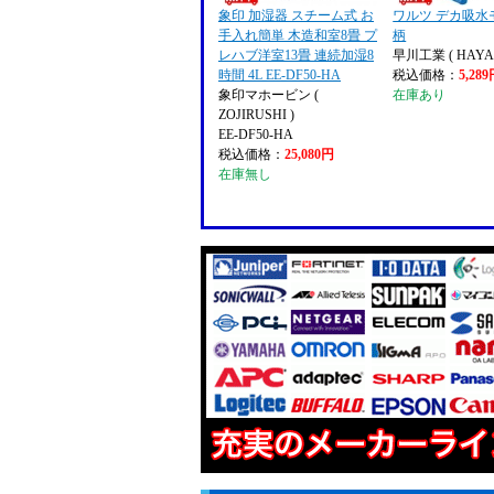
象印 加湿器 スチーム式 お
ワルツ デカ吸水
手入れ簡単 木造和室8畳 プ
柄
レハブ洋室13畳 連続加湿8
早川工業 ( HAYA
時間 4L EE-DF50-HA
税込価格：
5,28
象印マホービン (
在庫あり
ZOJIRUSHI )
EE-DF50-HA
税込価格：
25,080円
在庫無し