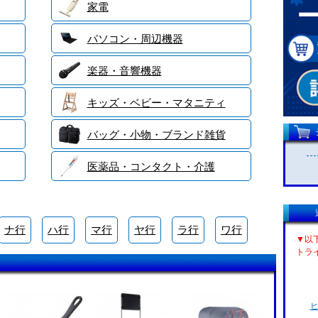
家電
パソコン・周辺機器
楽器・音響機器
キッズ・ベビー・マタニティ
バッグ・小物・ブランド雑貨
医薬品・コンタクト・介護
ナ行
ハ行
マ行
ヤ行
ラ行
ワ行
▼以
トラ