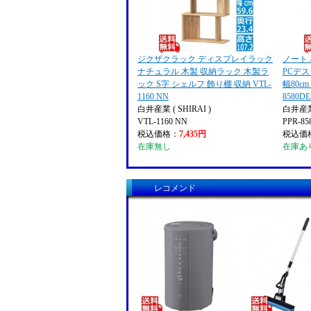
ジクザクラック ディスプレイラック
ノート
ナチュラル 木製 収納ラック 木製ラ
PCデス
ック S字 シェルフ 飾り棚 収納 VTL-
幅80cm
1160 NN
8580D
白井産業 ( SHIRAI )
白井産業 
VTL-1160 NN
PPR-8
税込価格：
7,435円
税込価
在庫無し
在庫あ
レコメンド