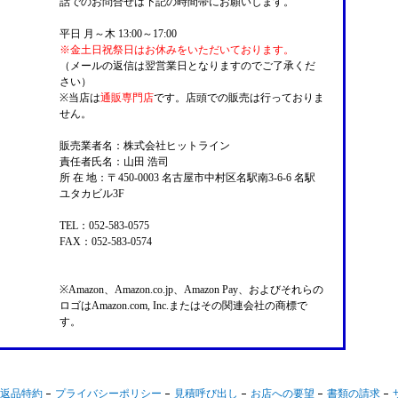
話でのお問合せは下記の時間帯にお願いします。
平日 月～木 13:00～17:00
※金土日祝祭日はお休みをいただいております。
（メールの返信は翌営業日となりますのでご了承くだ
さい）
※当店は
通販専門店
です。店頭での販売は行っておりま
せん。
販売業者名：株式会社ヒットライン
責任者氏名：山田 浩司
所 在 地：〒450-0003 名古屋市中村区名駅南3-6-6 名駅
ユタカビル3F
TEL：052-583-0575
FAX：052-583-0574
※Amazon、Amazon.co.jp、Amazon Pay、およびそれらの
ロゴはAmazon.com, Inc.またはその関連会社の商標で
す。
返品特約
プライバシーポリシー
見積呼び出し
お店への要望
書類の請求