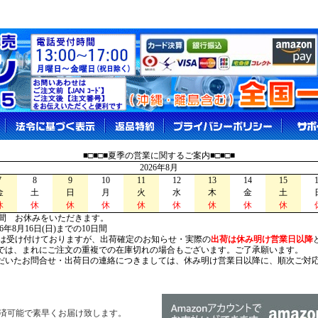
■□■□■夏季の営業に関するご案内■□■□■
2026年8月
7
8
9
10
11
12
13
14
15
金
土
日
月
火
水
木
金
土
休
休
休
休
休
休
休
休
休
間 お休みをいただきます。
026年8月16日(日)までの10日間
は受け付けておりますが、出荷確定のお知らせ・実際の
出荷は休み明け営業日以降
は、まれにご注文の重複での在庫切れの場合もございます。ご了承願います。
いたお問合せ・出荷日の連絡につきましては、休み明け営業日以降に、順次ご対
済可能で素早くお届け致します。