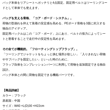
バッグ本体をリアシートへガッチリと4点固定。固定用ベルトはツーリングコー
ドとして単体でも使えます。
バッグを支える骨格、「コア・ボード・システム」。
荷物の型崩れを抑えて装着の安定感を高める、PEボード骨格を3面に封入する
独自のアイディア。
固定用バックルはこの「コア・ボード」上にあり、ベルトの張力によってシー
トと密着することで走行中の安定性を高めます。
その全てが機能的。「フローティングトップフラップ」。
「ツーリングでジャケットをちょっと挟む場所が欲しい」「入りきれない荷物
やサブバッグを固定したい」といった時のために、
フラップ自体をコンプレッションパーツに利用して荷物を追加固定できる独自
設計。
バッグ本体との間に荷物を固定できる機能パーツです。
【商品詳細】
カラー：ブラック
原産国：中国
サイズ：W40 ×L(D)30 ×H22cm