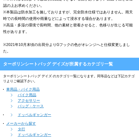
認の上お求めください。
※本製品は防水加工を施しておりますが、完全防水仕様ではありません。雨天
時での長時間の使用や雨量などによって浸水する場合があります。
※高温・多湿の環境で長時間、他の素材と密着させると、色移りが生じる可能
性があります。
※2021年10月末頃の出荷分よりGフックの色がオレンジへと仕様変更しまし
た。
ターポリンシートバッグ デイズが所属するカテゴリ一覧
ターポリンシートバッグ デイズ のカテゴリ一覧になります。同等品などは下記カテゴ
リよりご確認下さい。
車用品・バイク用品
バイク用品
アクセサリー
バッグ・ケース
ドッペルギャンガー
メーカーから探す
タ行
ドッペルギャンガー