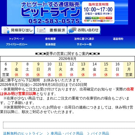
■□■□■夏季の営業に関するご案内■□■□■
2026年8月
6
7
8
9
10
11
12
13
14
15
16
17
木
金
土
日
月
火
水
木
金
土
日
月
営業
休
休
休
休
休
休
休
休
休
休
営業
誠に勝手ながら下記期間 お休みをいただきます。
2026年8月7日(金)～2026年8月16日(日)までの10日間
・休業期間中もご注文は受け付けておりますが、出荷確定のお知らせ・実際の
出荷
は休み明け営業日以降
となります。
※在庫が少ない商品では、まれにご注文の重複での在庫切れの場合もございま
す。ご了承願います。
※休業期間中にいただいたお問合せ・出荷日の連絡につきましては、休み明け営
業日以降に、順次ご対応させていただきます。
送料無料のヒットライン
車用品・バイク用品
バイク用品