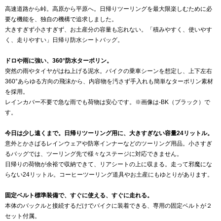
高速道路から峠。高原から平原へ。日帰りツーリングを最大限楽しむために必
要な機能を、独自の機構で追求しました。
大きすぎず小さすぎず、お土産分の容量も忘れない。「積みやすく、使いやす
く、走りやすい」日帰り防水シートバッグ。
ドロや雨に強い、360°防水ターポリン。
突然の雨やタイヤがはね上げる泥水。バイクの乗車シーンを想定し、上下左右
360°あらゆる方向の飛沫から、内容物を汚さず手入れも簡単なターポリン素材
を採用。
レインカバー不要で急な雨でも荷物は安心です。※画像は-BK（ブラック）で
す。
今日は少し遠くまで。日帰りツーリング用に、大きすぎない容量24リットル。
意外とかさばるレインウェアや防寒インナーなどのツーリング用品。小さすぎ
るバッグでは、ツーリング先で様々なステージに対応できません。
日帰りの荷物が余裕で収納できて、リアシートの上に収まる。走って邪魔にな
らない24リットル。コーヒーツーリング道具やお土産にもゆとりがあります。
固定ベルト標準装備で、すぐに使える、すぐに走れる。
本体のバックルと接続するだけでバイクに装着できる、専用の固定ベルトが２
セット付属。