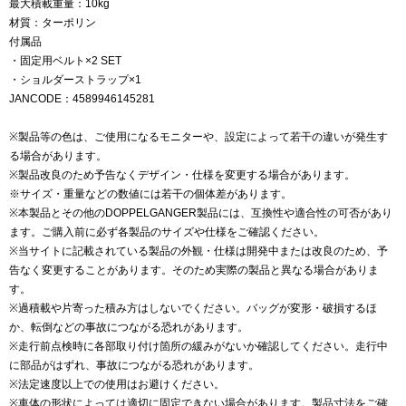
最大積載重量：10kg
材質：ターポリン
付属品
・固定用ベルト×2 SET
・ショルダーストラップ×1
JANCODE：4589946145281
※製品等の色は、ご使用になるモニターや、設定によって若干の違いが発生す
る場合があります。
※製品改良のため予告なくデザイン・仕様を変更する場合があります。
※サイズ・重量などの数値には若干の個体差があります。
※本製品とその他のDOPPELGANGER製品には、互換性や適合性の可否があり
ます。ご購入前に必ず各製品のサイズや仕様をご確認ください。
※当サイトに記載されている製品の外観・仕様は開発中または改良のため、予
告なく変更することがあります。そのため実際の製品と異なる場合がありま
す。
※過積載や片寄った積み方はしないでください。バッグが変形・破損するほ
か、転倒などの事故につながる恐れがあります。
※走行前点検時に各部取り付け箇所の緩みがないか確認してください。走行中
に部品がはずれ、事故につながる恐れがあります。
※法定速度以上での使用はお避けください。
※車体の形状によっては適切に固定できない場合があります。製品寸法をご確