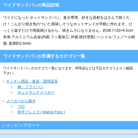
ワイドサンドパンの商品説明
ワイドになった ホットサンドパン。直火専用。好きな具材をはさんで焼くだ
け！こんがり焼き色のついた美味しそうなホットサンドが手軽に作れます。ひ
っくり返すだけで両面焼けるから、焼きムラになりません。約38.7×20×4.5cm･
本体:アルミニウム合金(内面:フッ素加工､外面:焼付塗装)･ハンドル:フェノール樹
脂･底厚約2.6mm
ワイドサンドパンが所属するカテゴリ一覧
ワイドサンドパン のカテゴリ一覧になります。同等品などは下記カテゴリよりご確認
下さい。
キッチン用品・食器・調理器具
鍋・フライパン
ホットサンドメーカー
メーカーから探す
ワ行
和平フレイズ ( Wahei Freiz )
ショッピングカート