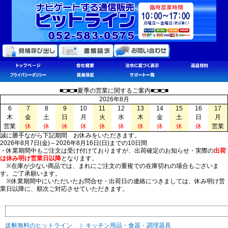
■□■□■夏季の営業に関するご案内■□■□■
2026年8月
6
7
8
9
10
11
12
13
14
15
16
17
木
金
土
日
月
火
水
木
金
土
日
月
営業
休
休
休
休
休
休
休
休
休
休
営業
誠に勝手ながら下記期間 お休みをいただきます。
2026年8月7日(金)～2026年8月16日(日)までの10日間
・休業期間中もご注文は受け付けておりますが、出荷確定のお知らせ・実際の
出荷
は休み明け営業日以降
となります。
※在庫が少ない商品では、まれにご注文の重複での在庫切れの場合もございま
す。ご了承願います。
※休業期間中にいただいたお問合せ・出荷日の連絡につきましては、休み明け営
業日以降に、順次ご対応させていただきます。
送料無料のヒットライン
キッチン用品・食器・調理器具