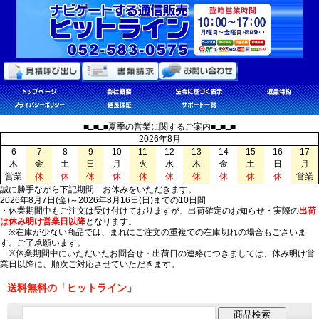
■□■□■夏季の営業に関するご案内■□■□■
2026年8月
6
7
8
9
10
11
12
13
14
15
16
17
木
金
土
日
月
火
水
木
金
土
日
月
営業
休
休
休
休
休
休
休
休
休
休
営業
誠に勝手ながら下記期間 お休みをいただきます。
2026年8月7日(金)～2026年8月16日(日)までの10日間
・休業期間中もご注文は受け付けておりますが、出荷確定のお知らせ・実際の
出荷
は休み明け営業日以降
となります。
※在庫が少ない商品では、まれにご注文の重複での在庫切れの場合もございま
す。ご了承願います。
※休業期間中にいただいたお問合せ・出荷日の連絡につきましては、休み明け営
業日以降に、順次ご対応させていただきます。
送料無料の「ヒットライン」