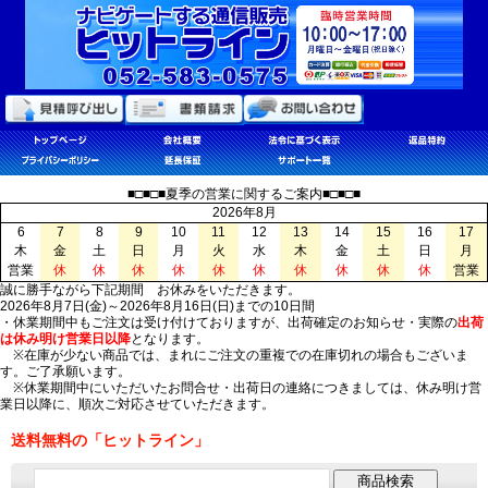
■□■□■夏季の営業に関するご案内■□■□■
2026年8月
6
7
8
9
10
11
12
13
14
15
16
17
木
金
土
日
月
火
水
木
金
土
日
月
営業
休
休
休
休
休
休
休
休
休
休
営業
誠に勝手ながら下記期間 お休みをいただきます。
2026年8月7日(金)～2026年8月16日(日)までの10日間
・休業期間中もご注文は受け付けておりますが、出荷確定のお知らせ・実際の
出荷
は休み明け営業日以降
となります。
※在庫が少ない商品では、まれにご注文の重複での在庫切れの場合もございま
す。ご了承願います。
※休業期間中にいただいたお問合せ・出荷日の連絡につきましては、休み明け営
業日以降に、順次ご対応させていただきます。
送料無料の「ヒットライン」