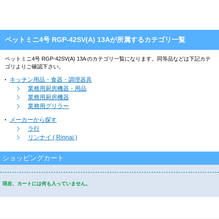
ペットミニ4号 RGP-42SV(A) 13Aが所属するカテゴリ一覧
ペットミニ4号 RGP-42SV(A) 13A のカテゴリ一覧になります。同等品などは下記カテ
ゴリよりご確認下さい。
キッチン用品・食器・調理器具
業務用厨房機器・用品
業務用厨房機器
業務用グリラー
メーカーから探す
ラ行
リンナイ ( Rinnai )
ショッピングカート
現在、カートには何も入っていません。