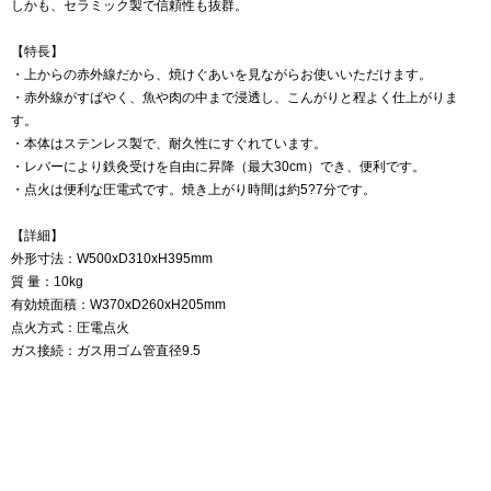
しかも、セラミック製で信頼性も抜群。
【特長】
・上からの赤外線だから、焼けぐあいを見ながらお使いいただけます。
・赤外線がすばやく、魚や肉の中まで浸透し、こんがりと程よく仕上がりま
す。
・本体はステンレス製で、耐久性にすぐれています。
・レバーにより鉄灸受けを自由に昇降（最大30cm）でき、便利です。
・点火は便利な圧電式です。焼き上がり時間は約5?7分です。
【詳細】
外形寸法：W500xD310xH395mm
質 量：10kg
有効焼面積：W370xD260xH205mm
点火方式：圧電点火
ガス接続：ガス用ゴム管直径9.5