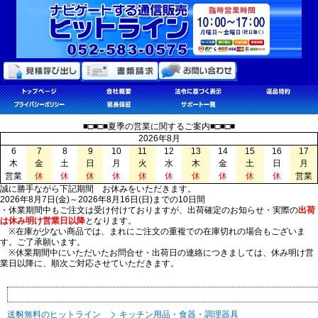
■□■□■夏季の営業に関するご案内■□■□■
2026年8月
6
7
8
9
10
11
12
13
14
15
16
17
木
金
土
日
月
火
水
木
金
土
日
月
営業
休
休
休
休
休
休
休
休
休
休
営業
誠に勝手ながら下記期間 お休みをいただきます。
2026年8月7日(金)～2026年8月16日(日)までの10日間
・休業期間中もご注文は受け付けておりますが、出荷確定のお知らせ・実際の
出荷
は休み明け営業日以降
となります。
※在庫が少ない商品では、まれにご注文の重複での在庫切れの場合もございま
す。ご了承願います。
※休業期間中にいただいたお問合せ・出荷日の連絡につきましては、休み明け営
業日以降に、順次ご対応させていただきます。
送料無料のヒットライン
キッチン用品・食器・調理器具