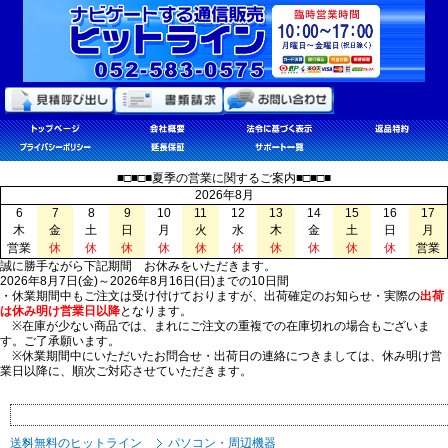
■□■□■夏季の営業に関するご案内■□■□■
2026年8月
6
7
8
9
10
11
12
13
14
15
16
17
木
金
土
日
月
火
水
木
金
土
日
月
営業
休
休
休
休
休
休
休
休
休
休
営業
誠に勝手ながら下記期間 お休みをいただきます。
2026年8月7日(金)～2026年8月16日(日)までの10日間
・休業期間中もご注文は受け付けておりますが、出荷確定のお知らせ・実際の
出荷
は休み明け営業日以降
となります。
※在庫が少ない商品では、まれにご注文の重複での在庫切れの場合もございま
す。ご了承願います。
※休業期間中にいただいたお問合せ・出荷日の連絡につきましては、休み明け営
業日以降に、順次ご対応させていただきます。
送料無料のヒットライン
パソコン・周辺機器