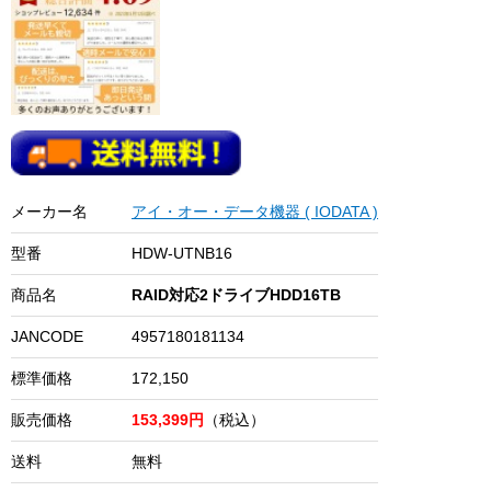
メーカー名
アイ・オー・データ機器 ( IODATA )
型番
HDW-UTNB16
商品名
RAID対応2ドライブHDD16TB
JANCODE
4957180181134
標準価格
172,150
販売価格
153,399円
（税込）
送料
無料