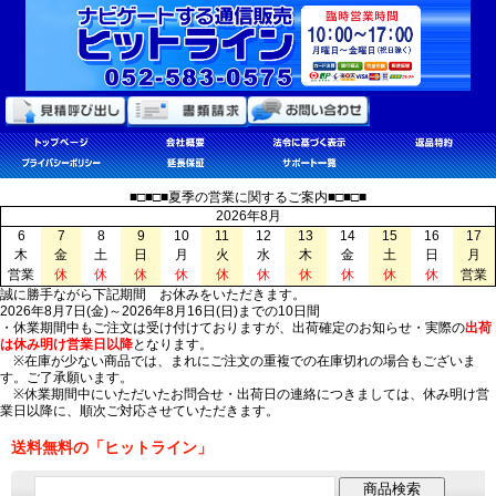
■□■□■夏季の営業に関するご案内■□■□■
2026年8月
6
7
8
9
10
11
12
13
14
15
16
17
木
金
土
日
月
火
水
木
金
土
日
月
営業
休
休
休
休
休
休
休
休
休
休
営業
誠に勝手ながら下記期間 お休みをいただきます。
2026年8月7日(金)～2026年8月16日(日)までの10日間
・休業期間中もご注文は受け付けておりますが、出荷確定のお知らせ・実際の
出荷
は休み明け営業日以降
となります。
※在庫が少ない商品では、まれにご注文の重複での在庫切れの場合もございま
す。ご了承願います。
※休業期間中にいただいたお問合せ・出荷日の連絡につきましては、休み明け営
業日以降に、順次ご対応させていただきます。
送料無料の「ヒットライン」