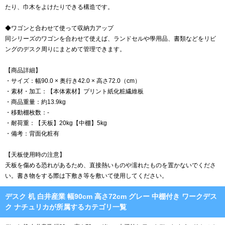
たり、巾木をよけたりできる構造です。
◆ワゴンと合わせて使って収納力アップ
同シリーズのワゴンを合わせて使えば、ランドセルや學用品、書類などをリビ
ングのデスク周りにまとめて管理できます。
【商品詳細】
・サイズ：幅90.0 × 奥行き42.0 × 高さ72.0（cm）
・素材・加工：【本体素材】プリント紙化粧繊維板
・商品重量：約13.9kg
・移動棚枚数：-
・耐荷重：【天板】20kg【中棚】5kg
・備考：背面化粧有
【天板使用時の注意】
天板を傷める恐れがあるため、直接熱いものや濡れたものを置かないでくださ
い。書き物をする際は下敷き等を敷いて使用してください。
デスク 机 白井産業 幅90cm 高さ72cm グレー 中棚付き ワークデス
ク ナチュリカが所属するカテゴリ一覧