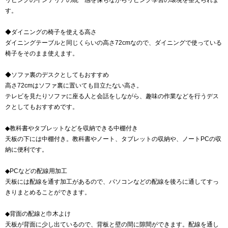
リビングのインテリアの統一感を保ちながらリビング學習の環境を整えられま
す。
◆ダイニングの椅子を使える高さ
ダイニングテーブルと同じくらいの高さ72cmなので、ダイニングで使っている
椅子をそのまま使えます。
◆ソファ裏のデスクとしてもおすすめ
高さ72cmはソファ裏に置いても目立たない高さ。
テレビを見たりソファに座る人と会話をしながら、趣味の作業などを行うデス
クとしてもおすすめです。
◆教科書やタブレットなどを収納できる中棚付き
天板の下には中棚付き。教科書やノート、タブレットの収納や、ノートPCの収
納に便利です。
◆PCなどの配線用加工
天板には配線を通す加工があるので、パソコンなどの配線を後ろに通してすっ
きりまとめることができます。
◆背面の配線と巾木よけ
天板が背面に少し出ているので、背板と壁の間に隙間ができます。配線を通し