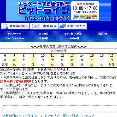
■□■□■夏季の営業に関するご案内■□■□■
2026年8月
6
7
8
9
10
11
12
13
14
15
16
17
木
金
土
日
月
火
水
木
金
土
日
月
営業
休
休
休
休
休
休
休
休
休
休
営業
誠に勝手ながら下記期間 お休みをいただきます。
2026年8月7日(金)～2026年8月16日(日)までの10日間
・休業期間中もご注文は受け付けておりますが、出荷確定のお知らせ・実際の
出荷
は休み明け営業日以降
となります。
※在庫が少ない商品では、まれにご注文の重複での在庫切れの場合もございま
す。ご了承願います。
※休業期間中にいただいたお問合せ・出荷日の連絡につきましては、休み明け営
業日以降に、順次ご対応させていただきます。
送料無料のヒットライン
インテリア・寝具・収納
デスク