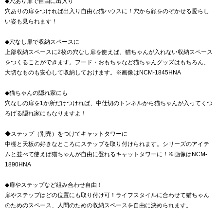
◆穴あり扉で自由に出入り
穴ありの扉をつければ出入り自由な猫ハウスに！穴から顔をのぞかせる愛らし
い姿も見られます！
◆穴なし扉で収納スペースに
上部収納スペースに2枚の穴なし扉を使えば、猫ちゃんが入れない収納スペース
をつくることができます。フード・おもちゃなど猫ちゃんグッズはもちろん、
大切なものも安心して収納しておけます。※画像はNCM-1845HNA
◆猫ちゃんの隠れ家にも
穴なしの扉を1か所だけつければ、中仕切のトンネルから猫ちゃんが入ってくつ
ろげる隠れ家にもなりますよ！
◆ステップ（別売）をつけてキャットタワーに
中棚と天板の好きなところにステップを取り付けられます。シリーズのアイテ
ムと並べて使えば猫ちゃんが自由に登れるキャットタワーに！※画像はNCM-
1890HNA
◆扉やステップなど組み合わせ自由！
扉やステップはどの位置にも取り付け可！ライフスタイルに合わせて猫ちゃん
のためのスペース、人間のための収納スペースを自由に決められます。