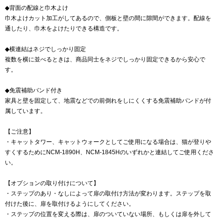
◆背面の配線と巾木よけ
巾木よけカット加工がしてあるので、側板と壁の間に隙間ができます。配線を
通したり、巾木をよけたりできる構造です。
◆横連結はネジでしっかり固定
複数を横に並べるときは、商品同士をネジでしっかり固定できるから安心で
す。
◆免震補助バンド付き
家具と壁を固定して、地震などでの前倒れをしにくくする免震補助バンドが付
属しています。
【ご注意】
・キャットタワー、キャットウォークとしてご使用になる場合は、猫が登りや
すくするためにNCM-1890H、NCM-1845Hのいずれかと連結してご使用くださ
い。
【オプションの取り付けについて】
・ステップのあり・なしによって扉の取付け方法が変わります。ステップを取
付けた後に、扉を取付けるようにしてください。
・ステップの位置を変える際は、扉のついていない場所、もしくは扉を外して