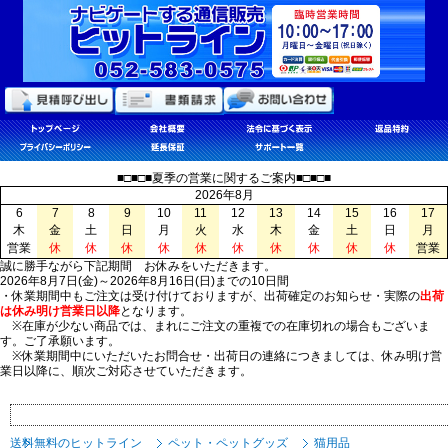
■□■□■夏季の営業に関するご案内■□■□■
2026年8月
6
7
8
9
10
11
12
13
14
15
16
17
木
金
土
日
月
火
水
木
金
土
日
月
営業
休
休
休
休
休
休
休
休
休
休
営業
誠に勝手ながら下記期間 お休みをいただきます。
2026年8月7日(金)～2026年8月16日(日)までの10日間
・休業期間中もご注文は受け付けておりますが、出荷確定のお知らせ・実際の
出荷
は休み明け営業日以降
となります。
※在庫が少ない商品では、まれにご注文の重複での在庫切れの場合もございま
す。ご了承願います。
※休業期間中にいただいたお問合せ・出荷日の連絡につきましては、休み明け営
業日以降に、順次ご対応させていただきます。
送料無料のヒットライン
ペット・ペットグッズ
猫用品