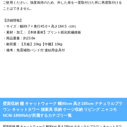
ご使用ください。強度保持のため、外した扉を一度取付けた所に再度取付ける
ことはできません。
【詳細情報】
・サイズ：幅89.7 × 奥行45.0 × 高さ184.5（cm）
・素材・加工：【本体素材】プリント紙化粧繊維板
・商品重量：約23.6k
・耐荷重：【天板】10kg【中棚】10kg
・備考：免震補助バンド付 連結用金具付
壁面収納 棚 キャットウォーク 幅90cm 高さ185cm ナチュラルブラ
ウン キャットタワー 猫家具 収納 ケージ収納 リビング ニャコモ
NCM-1890NAが所属するカテゴリ一覧
壁面収納 棚 キャットウォーク 幅90cm 高さ185cm ナチュラルブラウン キャットタワ