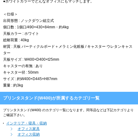
●ホワイトカラーでどんなオフィスにもマッチします。
＜仕様＞
出荷形態 : ノックダウン組立式
個口数 : 1個口/490×430×84mm・約4kg
天板カラー : ホワイト
総耐荷重 : 40kg
材質 : 天板 パーティクルボード＋メラミン化粧板 / キャスター ウレタンキャス
ター
天板サイズ : W400×D400×t25mm
キャスターの有無 : あり
キャスター径 : 50mm
サイズ : 約W400×D445×H87mm
重量 : 約3kg
プリンタスタンド(W400)が所属するカテゴリ一覧
プリンタスタンド(W400) のカテゴリ一覧になります。同等品などは下記カテゴリより
ご確認下さい。
インテリア・寝具・収納
オフィス家具
オフィス収納