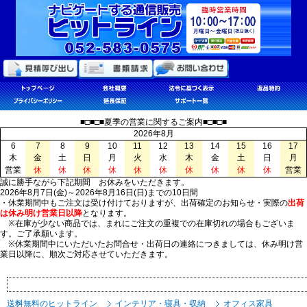
■□■□■夏季の営業に関するご案内■□■□■
2026年8月
6
7
8
9
10
11
12
13
14
15
16
17
木
金
土
日
月
火
水
木
金
土
日
月
営業
休
休
休
休
休
休
休
休
休
休
営業
誠に勝手ながら下記期間 お休みをいただきます。
2026年8月7日(金)～2026年8月16日(日)までの10日間
・休業期間中もご注文は受け付けておりますが、出荷確定のお知らせ・実際の
出荷
は休み明け営業日以降
となります。
※在庫が少ない商品では、まれにご注文の重複での在庫切れの場合もございま
す。ご了承願います。
※休業期間中にいただいたお問合せ・出荷日の連絡につきましては、休み明け営
業日以降に、順次ご対応させていただきます。
送料無料のヒットライン
インテリア・寝具・収納
オフィス家具