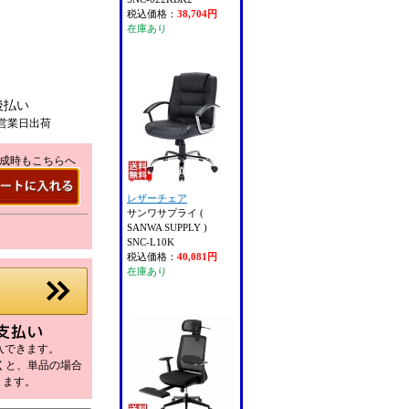
税込価格：
38,704円
在庫あり
後払い
営業日出荷
成時もこちらへ
レザーチェア
サンワサプライ (
SANWA SUPPLY )
SNC-L10K
税込価格：
40,081円
在庫あり
購入できます。
だくと、単品の場合
ります。