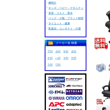
腕時計
キッズ・ベビー・マタニティ
美容・コスメ・香水
バッグ・小物・ブランド雑貨
ダイエット・健康
医薬品・コンタクト・介護
メーカー名 検索
ア行
カ行
サ行
タ行
ナ行
ハ行
マ行
ヤ行
ラ行
ワ行