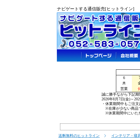
ナビゲートする通信販売[ヒットライン]
6
木
営業
誠に勝手ながら下記期
2026年8月7日(金)～2
・休業期間中もご注文
※在庫が少ない商品で
※休業期間中にいただ
送料無料のヒットライン
インテリア・寝