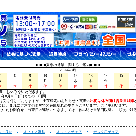
■□■□■夏季の営業に関するご案内■□■□■
2026年8月
7
8
9
10
11
12
13
14
15
金
土
日
月
火
水
木
金
土
休
休
休
休
休
休
休
休
休
間 お休みをいただきます。
026年8月16日(日)までの10日間
は受け付けておりますが、出荷確定のお知らせ・実際の
出荷は休み明け営業日以降
は、まれにご注文の重複での在庫切れの場合もございます。ご了承願います。
いたお問合せ・出荷日の連絡につきましては、休み明け営業日以降に、順次ご対
具・収納
オフィス家具
オフィスチェア
デスク用チェア