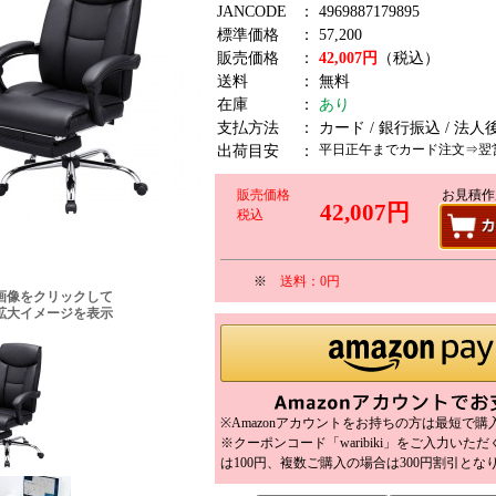
JANCODE
：
4969887179895
標準価格
：
57,200
販売価格
：
42,007円
（税込）
送料
：
無料
在庫
：
あり
支払方法
：
カード / 銀行振込 / 法人
平日正午までカード注文⇒翌
出荷目安
：
販売価格
お見積作
42,007円
税込
※
送料：0円
画像をクリックして
拡大イメージを表示
※Amazonアカウントをお持ちの方は最短で
※クーポンコード「waribiki」をご入力いた
は100円、複数ご購入の場合は300円割引とな