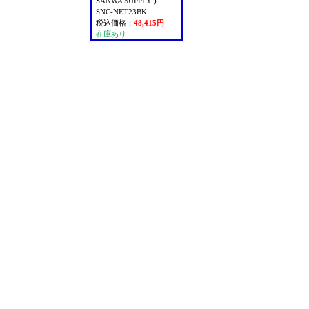
SANWA SUPPLY )
SNC-NET23BK
税込価格：
48,415円
在庫あり