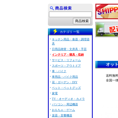
カテゴリ 一覧
キッチン用品・食器・調理器
具
日用品雑貨・文房具・手芸
インテリア・寝具・収納
サービス・リフォーム
オッ
スポーツ・アウトドア
車・バイク
送料無
車用品・バイク用品
全国一
花・ガーデン・DIY
ペット・ペットグッズ
家電
TV・オーディオ・カメラ
パソコン・周辺機器
おもちゃ・ゲーム
楽器・音響機器