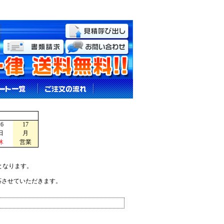
16
17
日
月
休
営業
となります。
応させていただきます。