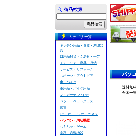
カテゴリ 一覧
キッチン用品・食器・調理器
具
日用品雑貨・文房具・手芸
インテリア・寝具・収納
サービス・リフォーム
パソコ
スポーツ・アウトドア
車・バイク
送料無料
車用品・バイク用品
全国一
花・ガーデン・DIY
ペット・ペットグッズ
家電
TV・オーディオ・カメラ
パソコン・周辺機器
おもちゃ・ゲーム
楽器・音響機器