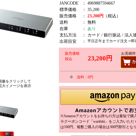
JANCODE
：
4969887594667
標準価格
：
35,200
販売価格
：
23,200円
（税込）
送料
：
無料
在庫
：
あり
支払方法
：
カード / 銀行振込 / 法人
平日正午までカード注文⇒即
出荷目安
：
販売価格
お見積作
23,200円
税込
※
送料：0円
画像をクリックして
拡大イメージを表示
※Amazonアカウントをお持ちの方は最短で
※クーポンコード「waribiki」をご入力いた
は100円、複数ご購入の場合は300円割引とな