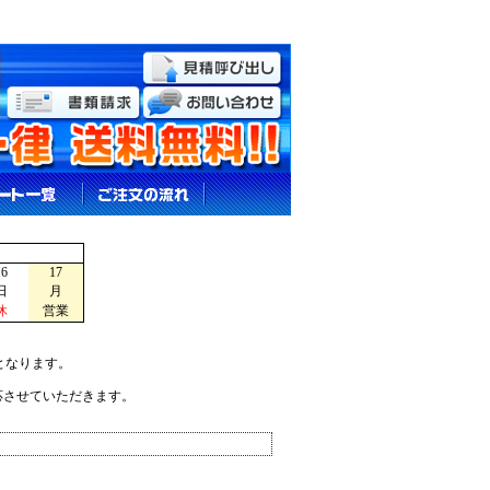
16
17
日
月
休
営業
となります。
応させていただきます。