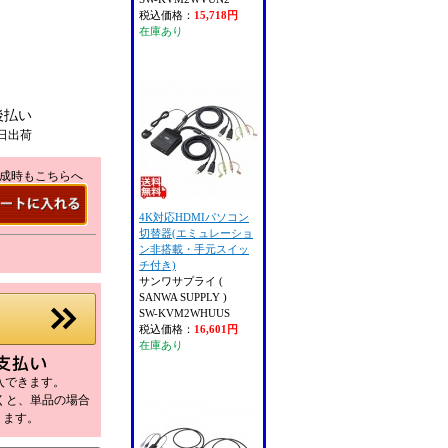
税込価格：
15,718円
在庫あり
後払い
日出荷
成時もこちらへ
4K対応HDMIパソコン
切替器(エミュレーショ
ン非搭載・手元スイッ
チ付き)
サンワサプライ (
SANWA SUPPLY )
SW-KVM2WHUUS
税込価格：
16,601円
在庫あり
購入できます。
だくと、単品の場合
ります。