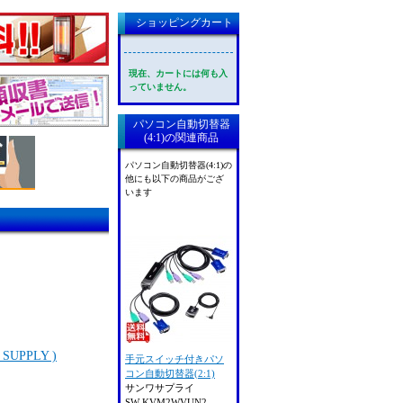
ショッピングカート
現在、カートには何も入
っていません。
パソコン自動切替器
(4:1)の関連商品
パソコン自動切替器(4:1)の
他にも以下の商品がござ
います
UPPLY )
手元スイッチ付きパソ
コン自動切替器(2:1)
サンワサプライ
SW-KVM2WVUN2