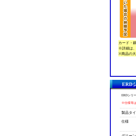
カード・
※詳細は、の発
※商品の
ERD
ERDシリ
※仕様等
製品タイ
仕様
グリーン