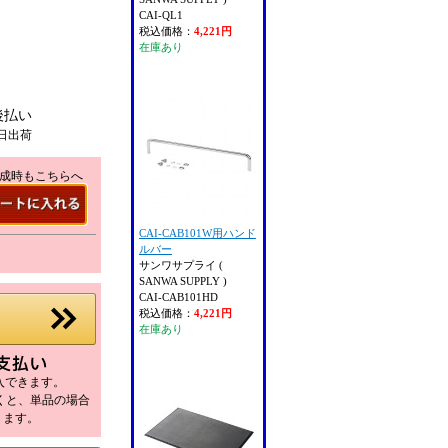
CAI-QL1
税込価格：
4,221円
在庫あり
後払い
日出荷
成時もこちらへ
CAI-CAB101W用ハンド
ルバー
サンワサプライ (
SANWA SUPPLY )
CAI-CAB101HD
税込価格：
4,221円
在庫あり
購入できます。
だくと、単品の場合
ります。