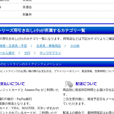
令
非適合
対象外
シリーズ用引き出し(小)が所属するカテゴリ一覧
ーズ用引き出し(小) のカテゴリ一覧になります。同等品などは下記カテゴリよりご確
雑貨・文房具・手芸
文房具・事務用品
その他
ーから探す
サ行
サンワサプライ
料のヒットラインのストアインフォメーション
のヒットラインでのお買い物の際のお支払方法、プライバシーポリシー、配送情報、営業時間につい
ジットカードと Amazon Pay がご利用いた
商品別に発送対応時間とお届け日を
す。
UFJ銀行・PayPay銀行
ご注文受付後に、発送予定日をメー
認後の発送となります。
ていただきます。
ード：VISA、MASTER、JCB いずれかの
リントされているカードが、ご利用いただ
配送上の都合で、着時間指定はお受