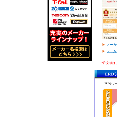
メーカ
メーカ
ご注文後は
ERD
ERDシリ