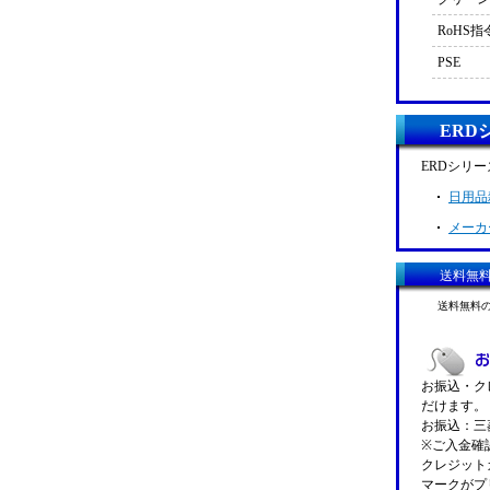
RoHS指
PSE
ERD
ERDシリ
日用品
メーカ
送料無
送料無料
お振込・クレ
だけます。
お振込：三菱
※ご入金確
クレジットカ
マークがプ