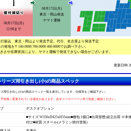
08月17日(月)
東京・岡山発送
ヤマト運輸
08月17日(月)
12:00まで
銀行振込 東京・岡山より発送予定。代引、名古屋より発送予定
地を〒140-0000 700-0000 460-0000でお調べ下さい。
大きさや在庫状況により、ヤマト運輸で発送できない場合がございます。
更新日時 2026
シリーズ用引き出し(小)の商品スペック
ーズ用引き出し(小)の商品スペック一覧を表示しています。仕様等をご確認下さい。
は予告無く変更されている場合があります。必ずメーカーページ等で別途ご確認ください。
プ
デスクオプション
■サイズ:W350xD425xH55mm■梱包:1個口■出荷形態:組立出荷 
付け■材質:スチール(メラミン焼付塗装)
購入法
非適合