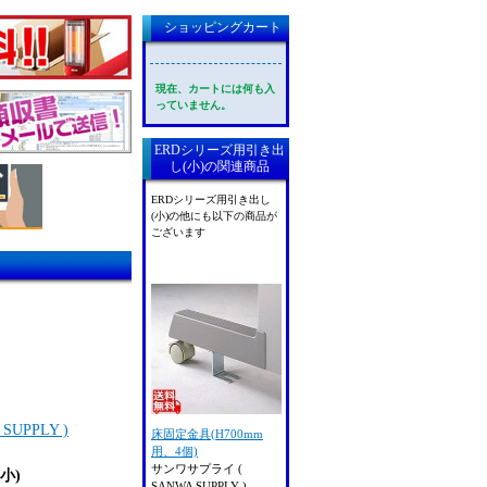
ショッピングカート
現在、カートには何も入
っていません。
ERDシリーズ用引き出
し(小)の関連商品
ERDシリーズ用引き出し
(小)の他にも以下の商品が
ございます
UPPLY )
床固定金具(H700mm
用、4個)
サンワサプライ (
小)
SANWA SUPPLY )