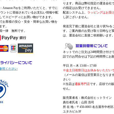
ります。商品は弊社指定の運送会社
Pay：Amazon Payをご利用いただくと、すでに
の指定はお受けできません。
nアカウントに登録されているお支払い情報や配
配送システム上、
ラッピングはお受
してスピーディにお買い物ができます。
し訳ございません。
 Payでお客様の安心・安全・簡単なお買い物を
ます。
発送完了後に運送会社と送り状Noを
国一律 無料です。
す。ご案内後のお受け取り日時など
は、運送会社に直接ご依頼願います
ネットでのご注文は24時間受け付け
話でのお問合せは下記の時間帯にお
平日 月～木 13:00～17:00
参照ください
※金土日祝祭日はお休みをいただい
（メールの返信は翌営業日となりま
さい）
※当店は
通販専門店
です。店頭での
せん。
販売業者名：株式会社ヒットライン
責任者氏名：山田 浩司
所 在 地：〒450-0003 名古屋市中村区
ユタカビル3F