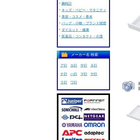
腕時計
キッズ・ベビー・マタニティ
美容・コスメ・香水
バッグ・小物・ブランド雑貨
ダイエット・健康
医薬品・コンタクト・介護
メーカー名 検索
ア行
カ行
サ行
タ行
ナ行
ハ行
マ行
ヤ行
ラ行
ワ行