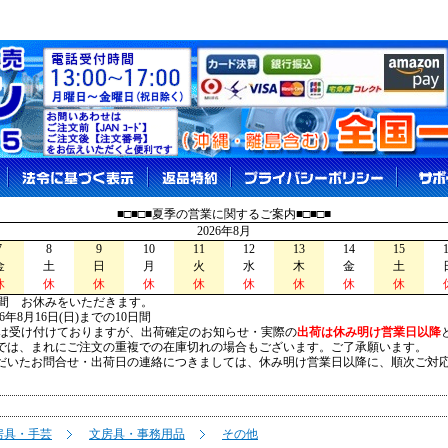
■□■□■夏季の営業に関するご案内■□■□■
2026年8月
7
8
9
10
11
12
13
14
15
金
土
日
月
火
水
木
金
土
休
休
休
休
休
休
休
休
休
間 お休みをいただきます。
026年8月16日(日)までの10日間
は受け付けておりますが、出荷確定のお知らせ・実際の
出荷は休み明け営業日以降
は、まれにご注文の重複での在庫切れの場合もございます。ご了承願います。
いたお問合せ・出荷日の連絡につきましては、休み明け営業日以降に、順次ご対
房具・手芸
文房具・事務用品
その他