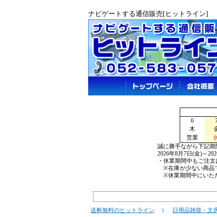
ナビゲートする通信販売[ヒットライン]
6
木
営業
誠に勝手ながら下記期
2026年8月7日(金)～2
・休業期間中もご注文
※在庫が少ない商品で
※休業期間中にいただ
送料無料のヒットライン
日用品雑貨・文