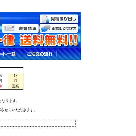
16
17
日
月
休
営業
となります。
応させていただきます。