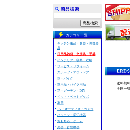
カテゴリ 一覧
キッチン用品・食器・調理器
具
日用品雑貨・文房具・手芸
インテリア・寝具・収納
サービス・リフォーム
ERD
スポーツ・アウトドア
車・バイク
送料無料
車用品・バイク用品
全国一
花・ガーデン・DIY
ペット・ペットグッズ
家電
TV・オーディオ・カメラ
パソコン・周辺機器
おもちゃ・ゲーム
楽器・音響機器