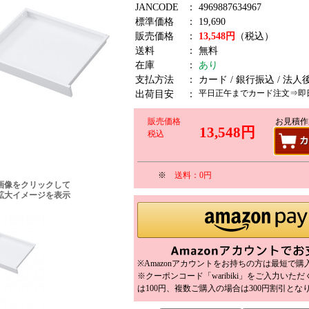
JANCODE
：
4969887634967
標準価格
：
19,690
販売価格
：
13,548円
（税込）
送料
：
無料
在庫
：
あり
支払方法
：
カード / 銀行振込 / 法人
平日正午までカード注文⇒即
出荷目安
：
販売価格
お見積作
13,548円
税込
※
送料：0円
画像をクリックして
拡大イメージを表示
※Amazonアカウントをお持ちの方は最短で
※クーポンコード「waribiki」をご入力いた
は100円、複数ご購入の場合は300円割引とな