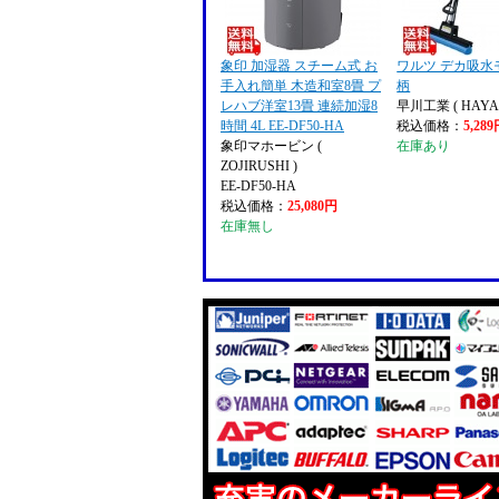
象印 加湿器 スチーム式 お
ワルツ デカ吸水
手入れ簡単 木造和室8畳 プ
柄
レハブ洋室13畳 連続加湿8
早川工業 ( HAYA
時間 4L EE-DF50-HA
税込価格：
5,28
象印マホービン (
在庫あり
ZOJIRUSHI )
EE-DF50-HA
税込価格：
25,080円
在庫無し