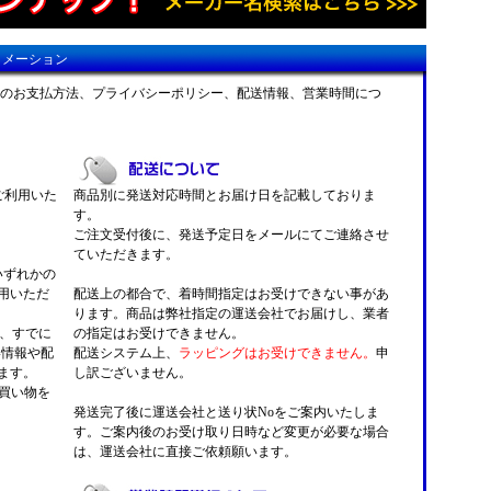
ォメーション
のお支払方法、プライバシーポリシー、配送情報、営業時間につ
がご利用いた
商品別に発送対応時間とお届け日を記載しておりま
す。
ご注文受付後に、発送予定日をメールにてご連絡させ
ていただきます。
 いずれかの
用いただ
配送上の都合で、着時間指定はお受けできない事があ
ります。商品は弊社指定の運送会社でお届けし、業者
くと、すでに
の指定はお受けできません。
い情報や配
配送システム上、
ラッピングはお受けできません。
申
ます。
し訳ございません。
お買い物を
発送完了後に運送会社と送り状Noをご案内いたしま
す。ご案内後のお受け取り日時など変更が必要な場合
は、運送会社に直接ご依頼願います。