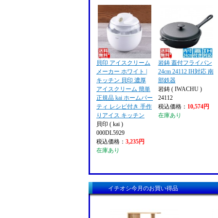
貝印 アイスクリーム
岩鋳 蓋付フライパン
メーカー ホワイト |
24cm 24112 IH対応 南
キッチン 貝印 濃厚
部鉄器
アイスクリーム 簡単
岩鋳 ( IWACHU )
正規品 kai ホームパー
24112
ティ レシピ付き 手作
税込価格：
10,574円
りアイス キッチン
在庫あり
貝印 ( kai )
000DL5929
税込価格：
3,235円
在庫あり
イチオシ今月のお買い得品