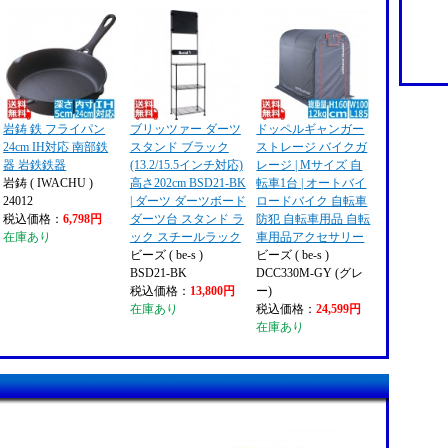
岩鋳 鉄 フライパン
ブリッツァー ダーツ
ドッペルギャンガー
24cm IH対応 南部鉄
スタンド ブラック
ストレージ バイクガ
器 岩鉄鉄器
(13.2/15.5インチ対応)
レージ | Mサイズ 自
岩鋳 ( IWACHU )
高さ202cm BSD21-BK
転車1台 | オートバイ
24012
| ダーツ ダーツボード
ロードバイク 自転車
税込価格：
6,798円
ダーツ台 スタンド ラ
防犯 自転車用品 自転
在庫あり
ック スチールラック
車用品アクセサリー
ビーズ ( be-s )
ビーズ ( be-s )
BSD21-BK
DCC330M-GY (グレ
税込価格：
13,800円
ー)
在庫あり
税込価格：
24,599円
在庫あり