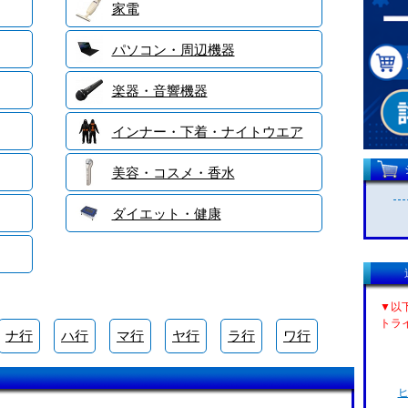
家電
パソコン・周辺機器
楽器・音響機器
インナー・下着・ナイトウエア
美容・コスメ・香水
ダイエット・健康
▼以
トラ
ナ行
ハ行
マ行
ヤ行
ラ行
ワ行