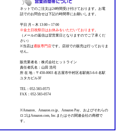
ネットでのご注文は24時間受け付けております。お電
話でのお問合せは下記の時間帯にお願いします。
平日 月～木 13:00～17:00
※金土日祝祭日はお休みをいただいております。
（メールの返信は翌営業日となりますのでご了承くだ
さい）
※当店は
通販専門店
です。店頭での販売は行っておりま
せん。
販売業者名：株式会社ヒットライン
責任者氏名：山田 浩司
所 在 地：〒450-0003 名古屋市中村区名駅南3-6-6 名駅
ユタカビル3F
TEL：052-583-0575
FAX：052-583-0574
※Amazon、Amazon.co.jp、Amazon Pay、およびそれらの
ロゴはAmazon.com, Inc.またはその関連会社の商標で
す。