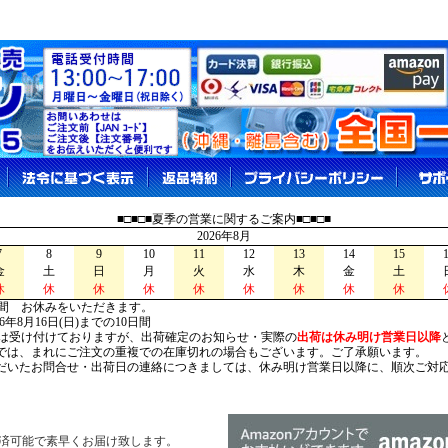
■□■□■夏季の営業に関するご案内■□■□■
2026年8月
7
8
9
10
11
12
13
14
15
金
土
日
月
火
水
木
金
土
休
休
休
休
休
休
休
休
休
間 お休みをいただきます。
026年8月16日(日)までの10日間
は受け付けておりますが、出荷確定のお知らせ・実際の
出荷は休み明け営業日以降
は、まれにご注文の重複での在庫切れの場合もございます。ご了承願います。
いたお問合せ・出荷日の連絡につきましては、休み明け営業日以降に、順次ご対
済可能で素早くお届け致します。