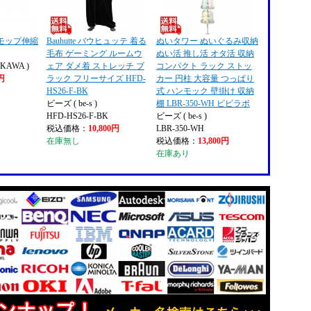
モップ伸縮
Bauhutte バウヒュッテ 着る
ぬいタワー ぬいぐるみ収納
毛布 ゲーミング ルームウ
ぬい活 推し活 オタ活 収納
KAWA )
ェア ダメ着 ストレッチ ブ
コンパクト ラック ストッ
9円
ラック フリーサイズ HFD-
カー 円柱 大容量 つっぱり
HS26-F-BK
式 ハンモック 壁掛け 収納
ビーズ ( be-s )
棚 LBR-350-WH ビビラボ
HFD-HS26-F-BK
ビーズ ( be-s )
税込価格：
10,800円
LBR-350-WH
在庫無し
税込価格：
13,800円
在庫あり