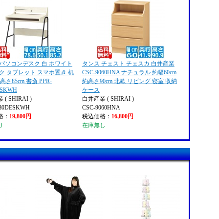
 パソコンデスク 白 ホワイト
タンス チェスト チェスカ 白井産業
ク タブレット スマホ置き 机
CSC-9060HNA ナチュラル 約幅60cm
 高さ85cm 書斎 PPR-
約高さ90cm 北歐 リビング 寝室 収納
ESKWH
ケース
( SHIRAI )
白井産業 ( SHIRAI )
580DESKWH
CSC-9060HNA
格：
19,800円
税込価格：
16,800円
り
在庫無し