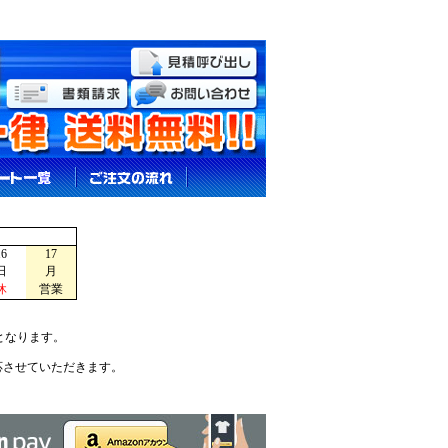
16
17
日
月
休
営業
となります。
応させていただきます。