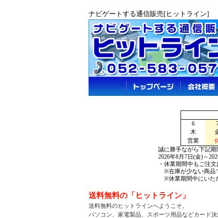
ナビゲートする通信販売[ヒットライン]
6
木
営業
誠に勝手ながら下記期
2026年8月7日(金)～2
・休業期間中もご注文
※在庫が少ない商品で
※休業期間中にいただ
送料無料の「ヒットライン」
送料無料のヒットラインへようこそ。
パソコン、家電製品、
スポーツ用品などカード決