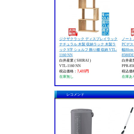
ジクザクラック ディスプレイラック
ノート
ナチュラル 木製 収納ラック 木製ラ
PCデス
ック S字 シェルフ 飾り棚 収納 VTL-
幅80cm
1160 NN
8580D
白井産業 ( SHIRAI )
白井産業 
VTL-1160 NN
PPR-8
税込価格：
7,435円
税込価
在庫無し
在庫あ
レコメンド