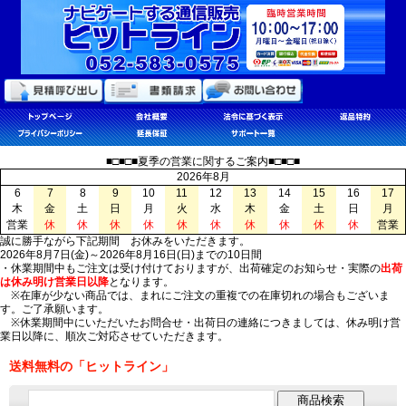
■□■□■夏季の営業に関するご案内■□■□■
2026年8月
6
7
8
9
10
11
12
13
14
15
16
17
木
金
土
日
月
火
水
木
金
土
日
月
営業
休
休
休
休
休
休
休
休
休
休
営業
誠に勝手ながら下記期間 お休みをいただきます。
2026年8月7日(金)～2026年8月16日(日)までの10日間
・休業期間中もご注文は受け付けておりますが、出荷確定のお知らせ・実際の
出荷
は休み明け営業日以降
となります。
※在庫が少ない商品では、まれにご注文の重複での在庫切れの場合もございま
す。ご了承願います。
※休業期間中にいただいたお問合せ・出荷日の連絡につきましては、休み明け営
業日以降に、順次ご対応させていただきます。
送料無料の「ヒットライン」