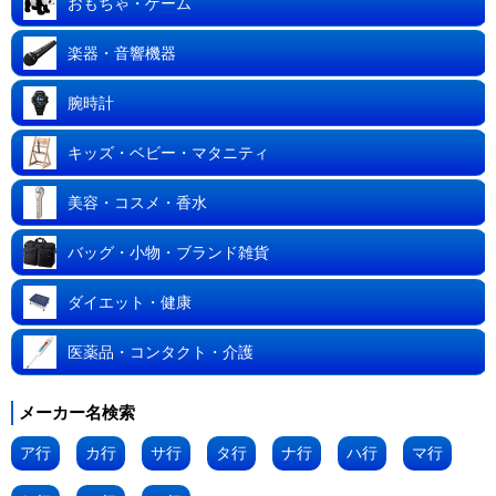
おもちゃ・ゲーム
楽器・音響機器
腕時計
キッズ・ベビー・マタニティ
美容・コスメ・香水
バッグ・小物・ブランド雑貨
ダイエット・健康
医薬品・コンタクト・介護
メーカー名検索
ア行
カ行
サ行
タ行
ナ行
ハ行
マ行