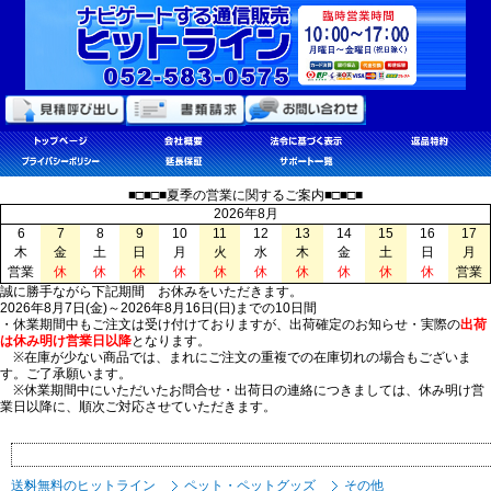
■□■□■夏季の営業に関するご案内■□■□■
2026年8月
6
7
8
9
10
11
12
13
14
15
16
17
木
金
土
日
月
火
水
木
金
土
日
月
営業
休
休
休
休
休
休
休
休
休
休
営業
誠に勝手ながら下記期間 お休みをいただきます。
2026年8月7日(金)～2026年8月16日(日)までの10日間
・休業期間中もご注文は受け付けておりますが、出荷確定のお知らせ・実際の
出荷
は休み明け営業日以降
となります。
※在庫が少ない商品では、まれにご注文の重複での在庫切れの場合もございま
す。ご了承願います。
※休業期間中にいただいたお問合せ・出荷日の連絡につきましては、休み明け営
業日以降に、順次ご対応させていただきます。
送料無料のヒットライン
ペット・ペットグッズ
その他