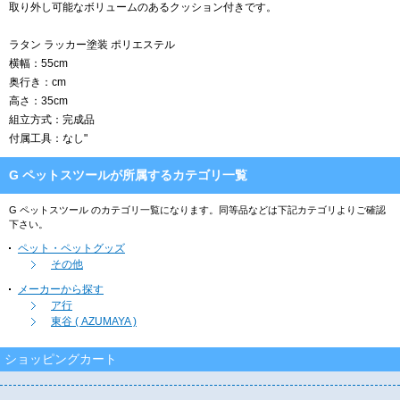
取り外し可能なボリュームのあるクッション付きです。
ラタン ラッカー塗装 ポリエステル
横幅：55cm
奥行き：cm
高さ：35cm
組立方式：完成品
付属工具：なし"
G ペットスツールが所属するカテゴリ一覧
G ペットスツール のカテゴリ一覧になります。同等品などは下記カテゴリよりご確認
下さい。
ペット・ペットグッズ
その他
メーカーから探す
ア行
東谷 ( AZUMAYA )
ショッピングカート