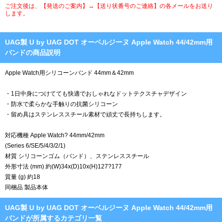
ご注文後は、【発送のご案内】→【送り状番号のご連絡】の各メールをお送り
します。
UAG製 U by UAG DOT オーベルジーヌ Apple Watch 44/42mm用
バンドの商品説明
Apple Watch用シリコーンバンド 44mm＆42mm
・1日中身につけてても快適でおしゃれなドットテクスチャデザイン
・防水で柔らかな手触りの抗菌シリコーン
・留め具はステンレススチール素材で頑丈で長持ちします。
対応機種 Apple Watch? 44mm/42mm
(Series 6/SE/5/4/3/2/1)
材質 シリコーンゴム（バンド）、ステンレススチール
外形寸法 (mm) 約(W)34x(D)10x(H)127?177
質量 (g) 約18
同梱品 製品本体
UAG製 U by UAG DOT オーベルジーヌ Apple Watch 44/42mm用
バンドが所属するカテゴリ一覧