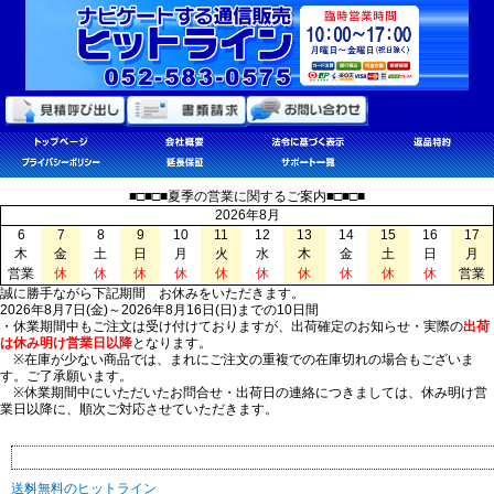
■□■□■夏季の営業に関するご案内■□■□■
2026年8月
6
7
8
9
10
11
12
13
14
15
16
17
木
金
土
日
月
火
水
木
金
土
日
月
営業
休
休
休
休
休
休
休
休
休
休
営業
誠に勝手ながら下記期間 お休みをいただきます。
2026年8月7日(金)～2026年8月16日(日)までの10日間
・休業期間中もご注文は受け付けておりますが、出荷確定のお知らせ・実際の
出荷
は休み明け営業日以降
となります。
※在庫が少ない商品では、まれにご注文の重複での在庫切れの場合もございま
す。ご了承願います。
※休業期間中にいただいたお問合せ・出荷日の連絡につきましては、休み明け営
業日以降に、順次ご対応させていただきます。
送料無料のヒットライン