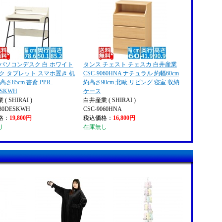
 パソコンデスク 白 ホワイト
タンス チェスト チェスカ 白井産業
ク タブレット スマホ置き 机
CSC-9060HNA ナチュラル 約幅60cm
 高さ85cm 書斎 PPR-
約高さ90cm 北歐 リビング 寝室 収納
ESKWH
ケース
( SHIRAI )
白井産業 ( SHIRAI )
580DESKWH
CSC-9060HNA
格：
19,800円
税込価格：
16,800円
り
在庫無し