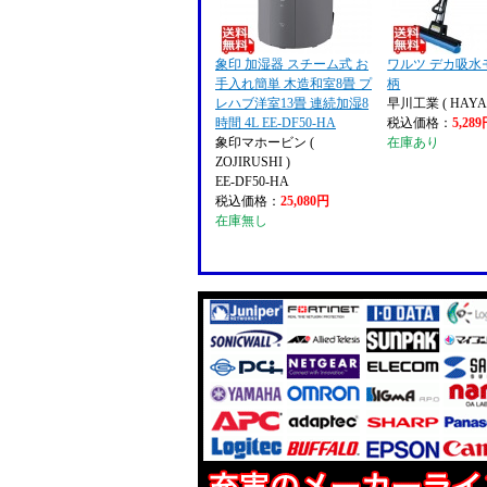
象印 加湿器 スチーム式 お
ワルツ デカ吸水
手入れ簡単 木造和室8畳 プ
柄
レハブ洋室13畳 連続加湿8
早川工業 ( HAYA
時間 4L EE-DF50-HA
税込価格：
5,28
象印マホービン (
在庫あり
ZOJIRUSHI )
EE-DF50-HA
税込価格：
25,080円
在庫無し