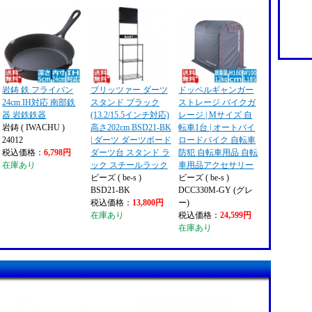
岩鋳 鉄 フライパン
ブリッツァー ダーツ
ドッペルギャンガー
24cm IH対応 南部鉄
スタンド ブラック
ストレージ バイクガ
器 岩鉄鉄器
(13.2/15.5インチ対応)
レージ | Mサイズ 自
岩鋳 ( IWACHU )
高さ202cm BSD21-BK
転車1台 | オートバイ
24012
| ダーツ ダーツボード
ロードバイク 自転車
税込価格：
6,798円
ダーツ台 スタンド ラ
防犯 自転車用品 自転
在庫あり
ック スチールラック
車用品アクセサリー
ビーズ ( be-s )
ビーズ ( be-s )
BSD21-BK
DCC330M-GY (グレ
税込価格：
13,800円
ー)
在庫あり
税込価格：
24,599円
在庫あり