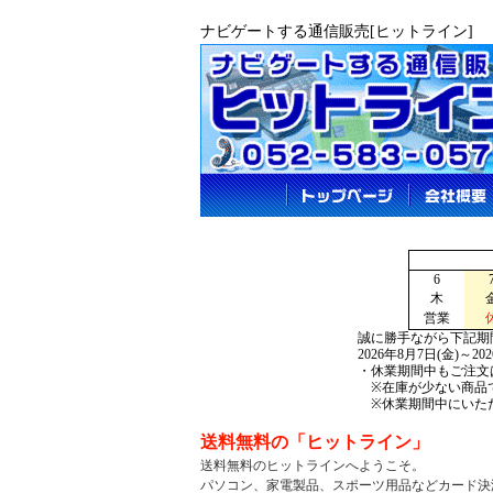
ナビゲートする通信販売[ヒットライン]
6
木
営業
誠に勝手ながら下記期
2026年8月7日(金)～2
・休業期間中もご注文
※在庫が少ない商品で
※休業期間中にいただ
送料無料の「ヒットライン」
送料無料のヒットラインへようこそ。
パソコン、家電製品、
スポーツ用品などカード決