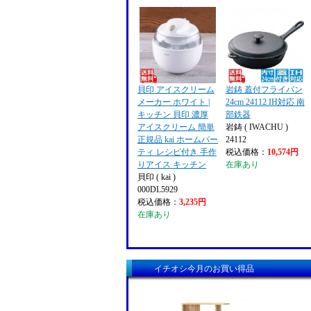
貝印 アイスクリーム
岩鋳 蓋付フライパン
メーカー ホワイト |
24cm 24112 IH対応 南
キッチン 貝印 濃厚
部鉄器
アイスクリーム 簡単
岩鋳 ( IWACHU )
正規品 kai ホームパー
24112
ティ レシピ付き 手作
税込価格：
10,574円
りアイス キッチン
在庫あり
貝印 ( kai )
000DL5929
税込価格：
3,235円
在庫あり
イチオシ今月のお買い得品