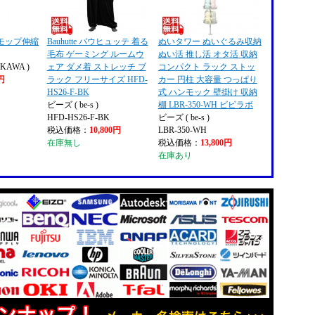
モップ伸縮
Bauhutte バウヒュッテ 着る
ぬいタワー ぬいぐるみ収納
毛布 ゲーミング ルームウ
ぬい活 推し活 オタ活 収納
KAWA )
ェア ダメ着 ストレッチ ブ
コンパクト ラック ストッ
9円
ラック フリーサイズ HFD-
カー 円柱 大容量 つっぱり
HS26-F-BK
式 ハンモック 壁掛け 収納
ビーズ ( be-s )
棚 LBR-350-WH ビビラボ
HFD-HS26-F-BK
ビーズ ( be-s )
税込価格：
10,800円
LBR-350-WH
在庫無し
税込価格：
13,800円
在庫あり