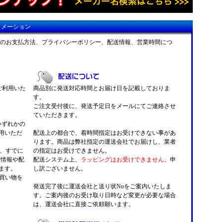
ォメーション
のお支払方法、プライバシーポリシー、配送情報、営業時間につ
がご利用いた
商品別に発送対応時間とお届け日を記載しておりま
す。
ご注文受付後に、発送予定日をメールにてご連絡させ
ていただきます。
 いずれかの
用いただ
配送上の都合で、着時間指定はお受けできない事があ
ります。商品は弊社指定の運送会社でお届けし、業者
くと、すでに
の指定はお受けできません。
い情報や配
配送システム上、
ラッピングはお受けできません。
申
ます。
し訳ございません。
お買い物を
発送完了後に運送会社と送り状Noをご案内いたしま
す。ご案内後のお受け取り日時など変更が必要な場合
は、運送会社に直接ご依頼願います。