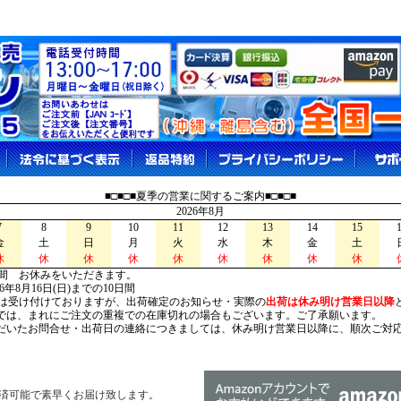
■□■□■夏季の営業に関するご案内■□■□■
2026年8月
7
8
9
10
11
12
13
14
15
金
土
日
月
火
水
木
金
土
休
休
休
休
休
休
休
休
休
間 お休みをいただきます。
026年8月16日(日)までの10日間
は受け付けておりますが、出荷確定のお知らせ・実際の
出荷は休み明け営業日以降
は、まれにご注文の重複での在庫切れの場合もございます。ご了承願います。
いたお問合せ・出荷日の連絡につきましては、休み明け営業日以降に、順次ご対
済可能で素早くお届け致します。