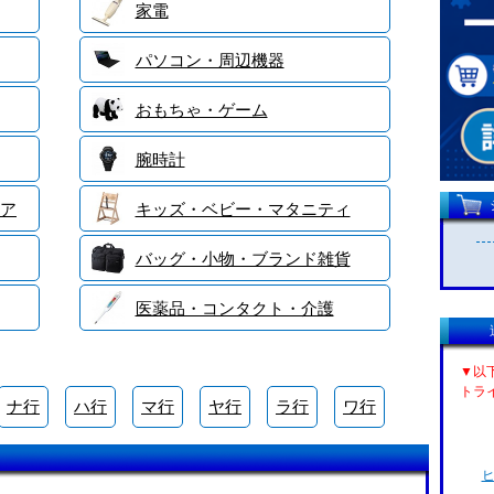
家電
パソコン・周辺機器
おもちゃ・ゲーム
腕時計
ア
キッズ・ベビー・マタニティ
バッグ・小物・ブランド雑貨
医薬品・コンタクト・介護
▼以
トラ
ナ行
ハ行
マ行
ヤ行
ラ行
ワ行