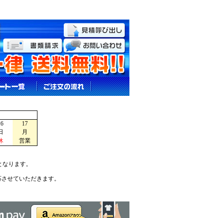
16
17
日
月
休
営業
となります。
応させていただきます。