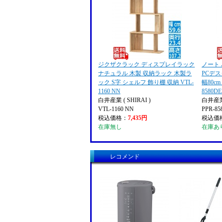
ジクザクラック ディスプレイラック
ノート
ナチュラル 木製 収納ラック 木製ラ
PCデス
ック S字 シェルフ 飾り棚 収納 VTL-
幅80cm
1160 NN
8580D
白井産業 ( SHIRAI )
白井産業 
VTL-1160 NN
PPR-8
税込価格：
7,435円
税込価
在庫無し
在庫あ
レコメンド