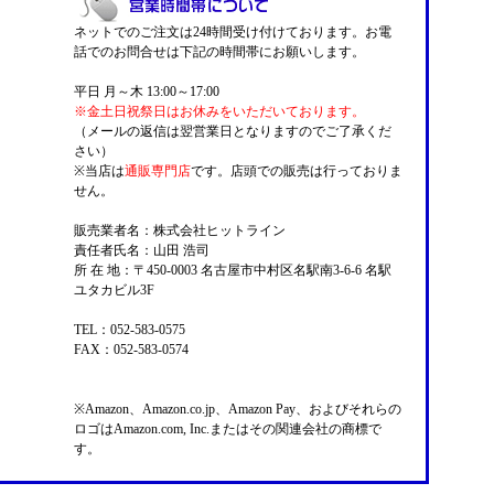
ネットでのご注文は24時間受け付けております。お電
話でのお問合せは下記の時間帯にお願いします。
平日 月～木 13:00～17:00
※金土日祝祭日はお休みをいただいております。
（メールの返信は翌営業日となりますのでご了承くだ
さい）
※当店は
通販専門店
です。店頭での販売は行っておりま
せん。
販売業者名：株式会社ヒットライン
責任者氏名：山田 浩司
所 在 地：〒450-0003 名古屋市中村区名駅南3-6-6 名駅
ユタカビル3F
TEL：052-583-0575
FAX：052-583-0574
※Amazon、Amazon.co.jp、Amazon Pay、およびそれらの
ロゴはAmazon.com, Inc.またはその関連会社の商標で
す。