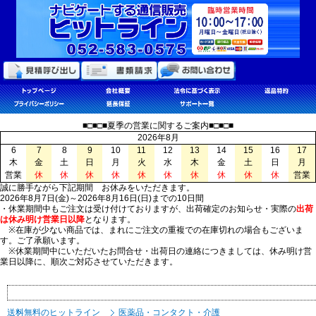
■□■□■夏季の営業に関するご案内■□■□■
2026年8月
6
7
8
9
10
11
12
13
14
15
16
17
木
金
土
日
月
火
水
木
金
土
日
月
営業
休
休
休
休
休
休
休
休
休
休
営業
誠に勝手ながら下記期間 お休みをいただきます。
2026年8月7日(金)～2026年8月16日(日)までの10日間
・休業期間中もご注文は受け付けておりますが、出荷確定のお知らせ・実際の
出荷
は休み明け営業日以降
となります。
※在庫が少ない商品では、まれにご注文の重複での在庫切れの場合もございま
す。ご了承願います。
※休業期間中にいただいたお問合せ・出荷日の連絡につきましては、休み明け営
業日以降に、順次ご対応させていただきます。
送料無料のヒットライン
医薬品・コンタクト・介護