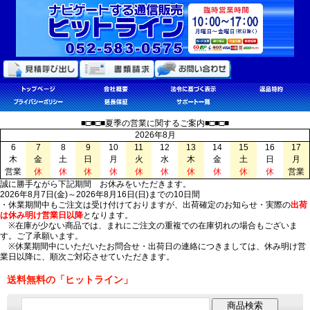
■□■□■夏季の営業に関するご案内■□■□■
2026年8月
6
7
8
9
10
11
12
13
14
15
16
17
木
金
土
日
月
火
水
木
金
土
日
月
営業
休
休
休
休
休
休
休
休
休
休
営業
誠に勝手ながら下記期間 お休みをいただきます。
2026年8月7日(金)～2026年8月16日(日)までの10日間
・休業期間中もご注文は受け付けておりますが、出荷確定のお知らせ・実際の
出荷
は休み明け営業日以降
となります。
※在庫が少ない商品では、まれにご注文の重複での在庫切れの場合もございま
す。ご了承願います。
※休業期間中にいただいたお問合せ・出荷日の連絡につきましては、休み明け営
業日以降に、順次ご対応させていただきます。
送料無料の「ヒットライン」