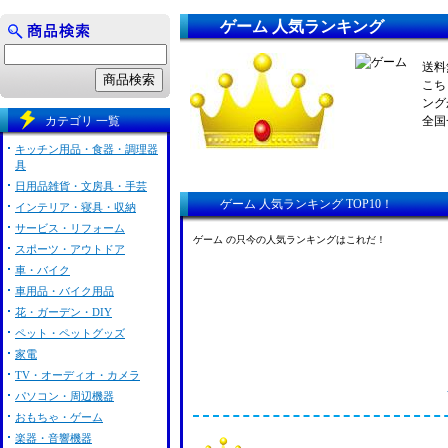
ゲーム 人気ランキング
送料
こち
ング
カテゴリ 一覧
全国
キッチン用品・食器・調理器
具
日用品雑貨・文房具・手芸
ゲーム 人気ランキング TOP10！
インテリア・寝具・収納
サービス・リフォーム
ゲーム の只今の人気ランキングはこれだ！
スポーツ・アウトドア
車・バイク
車用品・バイク用品
花・ガーデン・DIY
ペット・ペットグッズ
家電
TV・オーディオ・カメラ
パソコン・周辺機器
おもちゃ・ゲーム
楽器・音響機器