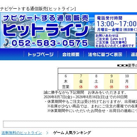
ナビゲートする通信販売[ヒットライン]
■□■□■夏
6
7
8
9
10
木
金
土
日
月
営業
休
休
休
休
誠に勝手ながら下記期間 お休みをいただきます。
2026年8月7日(金)～2026年8月16日(日)までの10日間
・休業期間中もご注文は受け付けておりますが、出荷確
※在庫が少ない商品では、まれにご注文の重複での在
※休業期間中にいただいたお問合せ・出荷日の連絡につ
送料無料のヒットライン
ゲーム 人気ランキング