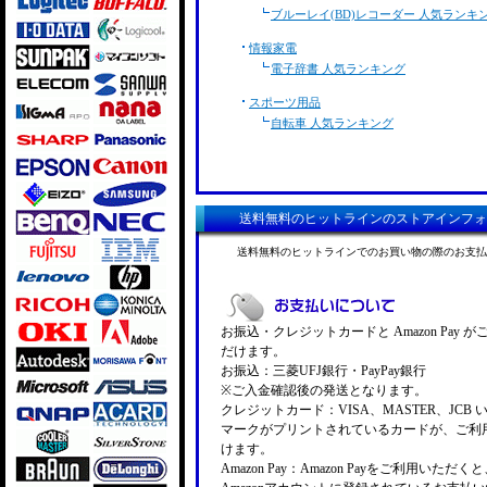
ブルーレイ(BD)レコーダー 人気ランキ
情報家電
電子辞書 人気ランキング
スポーツ用品
自転車 人気ランキング
送料無料のヒットラインのストアインフォ
送料無料のヒットラインでのお買い物の際のお支払
お振込・クレジットカードと Amazon Pay 
だけます。
お振込：三菱UFJ銀行・PayPay銀行
※ご入金確認後の発送となります。
クレジットカード：VISA、MASTER、JCB 
マークがプリントされているカードが、ご利
けます。
Amazon Pay：Amazon Payをご利用いただ