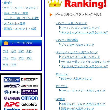
腕時計
キッズ・ベビー・マタニティ
美容・コスメ・香水
ゲーム以外の人気ランキングを見る
バッグ・小物・ブランド雑貨
パソコン 人気ランキング
ダイエット・健康
ノートパソコン 人気ランキング
医薬品・コンタクト・介護
デスクトップパソコン 人気ランキング
パソコン周辺機器
メーカー名 検索
プリンター 人気ランキング
ア行
カ行
サ行
タ行
デジカメ・カメラ 人気ランキング
デジタルカメラ 人気ランキング
ナ行
ハ行
マ行
ヤ行
デジタル一眼レフカメラ 人気ランキン
ラ行
ワ行
デジタルビデオカメラ 人気ランキング
PCパーツ
PCケース 人気ランキング
PCソフト
セキュリティソフト 人気ランキング
AV機器
薄型テレビ・テレビ 人気ランキング
液晶テレビ 人気ランキング