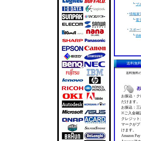
ブ
情報家
電
スポー
自
送料無
送料無料
お振込・クレ
だけます。
お振込：三菱
※ご入金確
クレジットカ
マークがプ
けます。
Amazon 