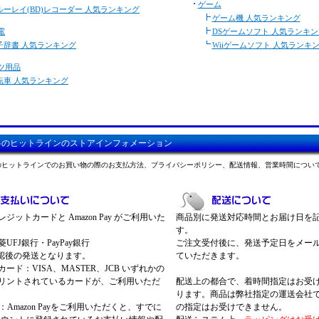
ゲーム
ルーレイ(BD)レコーダー 人気ランキング
ゲーム機 人気ランキング
電
DSゲームソフト 人気ランキン
子辞書 人気ランキング
Wiiゲームソフト 人気ランキ
ツ用品
転車 人気ランキング
料のヒットラインのストアインフォメーション
のヒットラインでのお買い物の際のお支払方法、プライバシーポリシー、配送情報、営業時間につい
ジットカードと Amazon Pay がご利用いた
商品別に発送対応時間とお届け日を
す。
UFJ銀行・PayPay銀行
ご注文受付後に、発送予定日をメー
認後の発送となります。
ていただきます。
ード：VISA、MASTER、JCB いずれかの
リントされているカードが、ご利用いただ
配送上の都合で、着時間指定はお受
ります。商品は弊社指定の運送会社
Pay：Amazon Payをご利用いただくと、すでに
の指定はお受けできません。