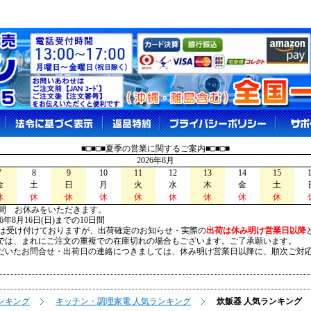
■□■□■夏季の営業に関するご案内■□■□■
2026年8月
7
8
9
10
11
12
13
14
15
金
土
日
月
火
水
木
金
土
休
休
休
休
休
休
休
休
休
間 お休みをいただきます。
026年8月16日(日)までの10日間
は受け付けておりますが、出荷確定のお知らせ・実際の
出荷は休み明け営業日以降
は、まれにご注文の重複での在庫切れの場合もございます。ご了承願います。
いたお問合せ・出荷日の連絡につきましては、休み明け営業日以降に、順次ご対
ンキング
キッチン・調理家電 人気ランキング
炊飯器 人気ランキング