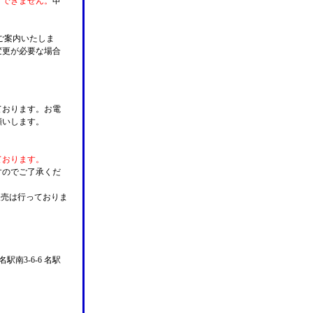
けできません。
申
ご案内いたしま
変更が必要な場合
。
ております。お電
願いします。
ております。
すのでご了承くだ
販売は行っておりま
名駅南3-6-6 名駅