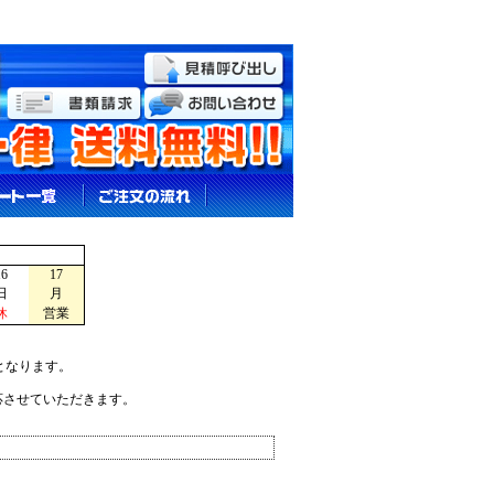
16
17
日
月
休
営業
となります。
応させていただきます。