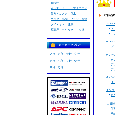
腕時計
キッズ・ベビー・マタニティ
美容・コスメ・香水
炊飯器
バッグ・小物・ブランド雑貨
パソコ
ダイエット・健康
ノ
医薬品・コンタクト・介護
デ
パソコ
メーカー名 検索
プ
ア行
カ行
サ行
タ行
デジカ
デ
ナ行
ハ行
マ行
ヤ行
デ
ラ行
ワ行
デ
PCパー
P
PCソフ
セ
AV機器
薄
液