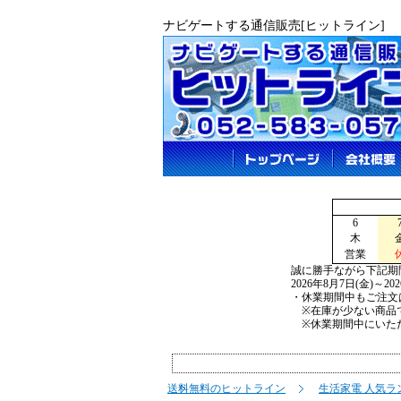
ナビゲートする通信販売[ヒットライン]
6
木
営業
誠に勝手ながら下記期
2026年8月7日(金)～2
・休業期間中もご注文
※在庫が少ない商品で
※休業期間中にいただ
送料無料のヒットライン
生活家電 人気ラ