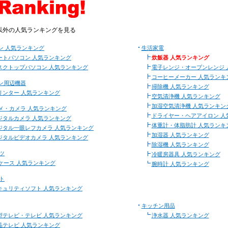
以外の人気ランキングを見る
ン 人気ランキング
生活家電
ートパソコン 人気ランキング
炊飯器 人気ランキング
スクトップパソコン 人気ランキング
電子レンジ・オーブンレンジ 
コーヒーメーカー 人気ランキ
ン周辺機器
掃除機 人気ランキング
リンター 人気ランキング
空気清浄機 人気ランキング
加湿空気清浄機 人気ランキン
メ・カメラ 人気ランキング
ドライヤー・ヘアアイロン 人
ジタルカメラ 人気ランキング
体重計・体脂肪計 人気ランキ
ジタル一眼レフカメラ 人気ランキング
加湿器 人気ランキング
ジタルビデオカメラ 人気ランキング
除湿機 人気ランキング
ツ
冷暖房器具 人気ランキング
Cケース 人気ランキング
腕時計 人気ランキング
ト
キュリティソフト 人気ランキング
キッチン用品
型テレビ・テレビ 人気ランキング
浄水器 人気ランキング
晶テレビ 人気ランキング