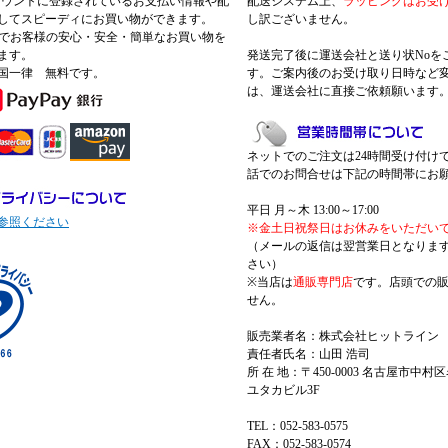
nアカウントに登録されているお支払い情報や配
配送システム上、
ラッピングはお受
してスピーディにお買い物ができます。
し訳ございません。
 Payでお客様の安心・安全・簡単なお買い物を
ます。
発送完了後に運送会社と送り状Noを
国一律 無料です。
す。ご案内後のお受け取り日時など
は、運送会社に直接ご依頼願います
ネットでのご注文は24時間受け付け
話でのお問合せは下記の時間帯にお
平日 月～木 13:00～17:00
参照ください
※金土日祝祭日はお休みをいただい
（メールの返信は翌営業日となりま
さい）
※当店は
通販専門店
です。店頭での
せん。
販売業者名：株式会社ヒットライン
責任者氏名：山田 浩司
所 在 地：〒450-0003 名古屋市中村区
ユタカビル3F
TEL：052-583-0575
FAX：052-583-0574