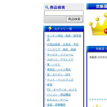
炊飯器
カテゴリ 一覧
キッチン用品・食器・調理器
具
日用品雑貨・文房具・手芸
炊飯器 
インテリア・寝具・収納
サービス・リフォーム
炊飯器 の只今
スポーツ・アウトドア
車・バイク
車用品・バイク用品
花・ガーデン・DIY
ペット・ペットグッズ
家電
TV・オーディオ・カメラ
パソコン・周辺機器
おもちゃ・ゲーム
楽器・音響機器