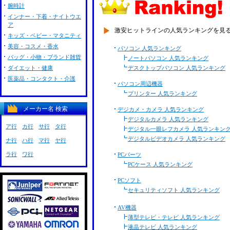
腕時計
インナー・下着・ナイトウエ
ア
激安ヒットラインの人気ランキングを見
キッズ・ベビー・マタニティ
美容・コスメ・香水
パソコン 人気ランキング
バッグ・小物・ブランド雑貨
ノートパソコン 人気ランキング
ダイエット・健康
デスクトップパソコン 人気ランキング
医薬品・コンタクト・介護
パソコン周辺機器
プリンター 人気ランキング
メーカー名 検索
デジカメ・カメラ 人気ランキング
デジタルカメラ 人気ランキング
ア行
カ行
サ行
タ行
デジタル一眼レフカメラ 人気ランキン
デジタルビデオカメラ 人気ランキング
ナ行
ハ行
マ行
ヤ行
ラ行
ワ行
PCパーツ
PCケース 人気ランキング
PCソフト
セキュリティソフト 人気ランキング
AV機器
薄型テレビ・テレビ 人気ランキング
液晶テレビ 人気ランキング