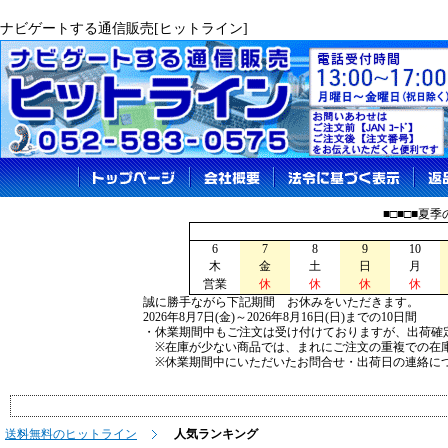
ナビゲートする通信販売[ヒットライン]
■□■□■夏
6
7
8
9
10
木
金
土
日
月
営業
休
休
休
休
誠に勝手ながら下記期間 お休みをいただきます。
2026年8月7日(金)～2026年8月16日(日)までの10日間
・休業期間中もご注文は受け付けておりますが、出荷確
※在庫が少ない商品では、まれにご注文の重複での在
※休業期間中にいただいたお問合せ・出荷日の連絡につ
送料無料のヒットライン
人気ランキング