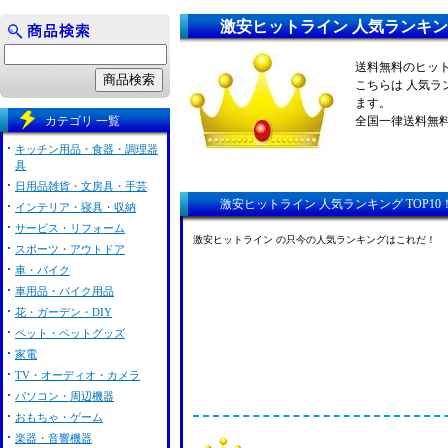
激安ヒットライン 人気ランキ
送料無料のヒッ
こちらは 人気
ます。
カテゴリ 一覧
全国一律送料無
キッチン用品・食器・調理器
具
日用品雑貨・文房具・手芸
激安ヒットライン 人気ランキング TOP10
インテリア・寝具・収納
サービス・リフォーム
激安ヒットライン の只今の人気ランキングはこれだ！
スポーツ・アウトドア
車・バイク
車用品・バイク用品
花・ガーデン・DIY
ペット・ペットグッズ
家電
TV・オーディオ・カメラ
パソコン・周辺機器
おもちゃ・ゲーム
楽器・音響機器