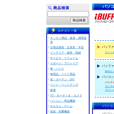
パソコ
カテゴリ 一覧
キッチン用品・食器・調理器
具
バッファ
日用品雑貨・文房具・手芸
スイッ
インテリア・寝具・収納
サービス・リフォーム
スポーツ・アウトドア
バッファロ
車・バイク
外付け
車用品・バイク用品
パソコン
花・ガーデン・DIY
バッファロ
ペット・ペットグッズ
エレコム 
家電
プリンスト
TV・オーディオ・カメラ
パソコン・周辺機器
パソコン
おもちゃ・ゲーム
楽器・音響機器
パソコン・