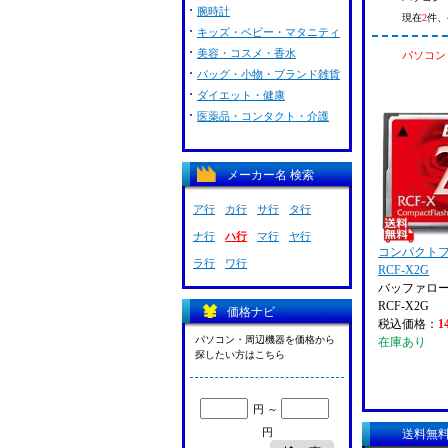
腕時計
現在
2
件、
キッズ・ベビー・マタニティ
美容・コスメ・香水
パソコン・
バッグ・小物・ブランド雑貨
ダイエット・健康
医薬品・コンタクト・介護
メーカー名 検索
ア行
カ行
サ行
タ行
ナ行
ハ行
マ行
ヤ行
コンパクトフ
ラ行
ワ行
RCF-X2G
バッファロー (
RCF-X2G
価格ナビ
税込価格：
1
パソコン・周辺機器を価格から
在庫あり
探したい方はこちら
円 ～
円
送料無