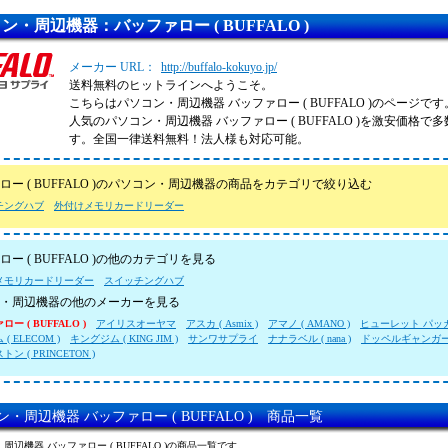
ン・周辺機器：バッファロー ( BUFFALO )
メーカー URL：
http://buffalo-kokuyo.jp/
送料無料のヒットラインへようこそ。
こちらはパソコン・周辺機器 バッファロー ( BUFFALO )のページです
人気のパソコン・周辺機器 バッファロー ( BUFFALO )を激安価格で
す。全国一律送料無料！法人様も対応可能。
ロー ( BUFFALO )のパソコン・周辺機器の商品をカテゴリで絞り込む
チングハブ
外付けメモリカードリーダー
ー ( BUFFALO )の他のカテゴリを見る
メモリカードリーダー
スイッチングハブ
・周辺機器の他のメーカーを見る
ー ( BUFFALO )
アイリスオーヤマ
アスカ ( Asmix )
アマノ ( AMANO )
ヒューレット パッカー
( ELECOM )
キングジム ( KING JIM )
サンワサプライ
ナナラベル ( nana )
ドッペルギャンガ
ン ( PRINCETON )
・周辺機器 バッファロー ( BUFFALO ) 商品一覧
周辺機器 バッファロー ( BUFFALO )の商品一覧です。