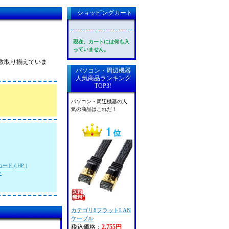
ショッピングカート
現在、カートには何も入
っていません。
。
多数取り揃えていま
パソコン・周辺機器
人気商品ランキング
TOP3!
パソコン・周辺機器の人
気の商品はこれだ！
ド ( HP )
ー
カテゴリ8フラットLAN
ケーブル
税込価格：
2,755円