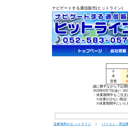
ナビゲートする通信販売[ヒットライン]
6
木
営業
誠に勝手ながら下記期
2026年8月7日(金)～2
・休業期間中もご注文
※在庫が少ない商品で
※休業期間中にいただ
送料無料のヒットライン
パソコン・周辺