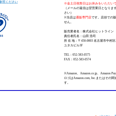
参照ください
※金土日祝祭日はお休みをいただい
（メールの返信は翌営業日となりま
さい）
※当店は
通販専門店
です。店頭での
せん。
販売業者名：株式会社ヒットライン
責任者氏名：山田 浩司
所 在 地：〒450-0003 名古屋市中村区
ユタカビル3F
TEL：052-583-0575
FAX：052-583-0574
※Amazon、Amazon.co.jp、Amazo
ロゴはAmazon.com, Inc.またはそ
す。