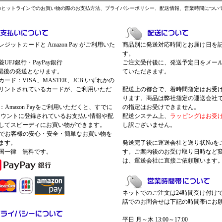
のヒットラインでのお買い物の際のお支払方法、プライバシーポリシー、配送情報、営業時間につい
ジットカードと Amazon Pay がご利用いた
商品別に発送対応時間とお届け日を
す。
UFJ銀行・PayPay銀行
ご注文受付後に、発送予定日をメー
認後の発送となります。
ていただきます。
ード：VISA、MASTER、JCB いずれかの
リントされているカードが、ご利用いただ
配送上の都合で、着時間指定はお受
ります。商品は弊社指定の運送会社
Pay：Amazon Payをご利用いただくと、すでに
の指定はお受けできません。
nアカウントに登録されているお支払い情報や配
配送システム上、
ラッピングはお受
してスピーディにお買い物ができます。
し訳ございません。
 Payでお客様の安心・安全・簡単なお買い物を
ます。
発送完了後に運送会社と送り状Noを
国一律 無料です。
す。ご案内後のお受け取り日時など
は、運送会社に直接ご依頼願います
ネットでのご注文は24時間受け付け
話でのお問合せは下記の時間帯にお
平日 月～木 13:00～17:00