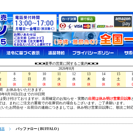
■□■□■夏季の営業に関するご案内■□■□■
2026年8月
7
8
9
10
11
12
13
14
15
金
土
日
月
火
水
木
金
土
休
休
休
休
休
休
休
休
休
間 お休みをいただきます。
026年8月16日(日)までの10日間
は受け付けておりますが、出荷確定のお知らせ・実際の
出荷は休み明け営業日以降
は、まれにご注文の重複での在庫切れの場合もございます。ご了承願います。
いたお問合せ・出荷日の連絡につきましては、休み明け営業日以降に、順次ご対
機器
バッファロー ( BUFFALO )