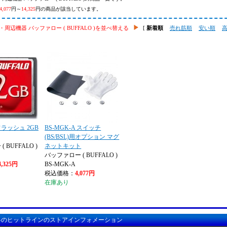
4,077
円～
14,325
円の商品が該当しています。
周辺機器 バッファロー ( BUFFALO )を並べ替える
[
新着順
売れ筋順
安い順
ラッシュ 2GB
BS-MGK-A スイッチ
(BS/BSL)用オプション マグ
 BUFFALO )
ネットキット
バッファロー ( BUFFALO )
4,325円
BS-MGK-A
税込価格：
4,077円
在庫あり
料のヒットラインのストアインフォメーション