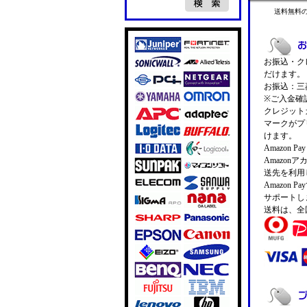
送料無料
お振込・クレ
だけます。
お振込：三菱
※ご入金確
クレジットカ
マークがプ
けます。
Amazon 
Amazo
送先を利用
Amazon
サポートし
送料は、全