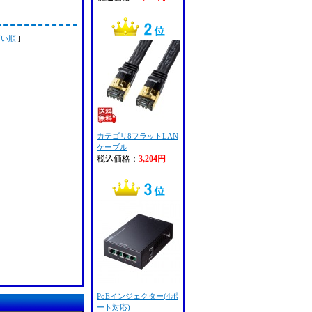
高い順
]
カテゴリ8フラットLAN
ケーブル
税込価格：
3,204円
PoEインジェクター(4ポ
ート対応)