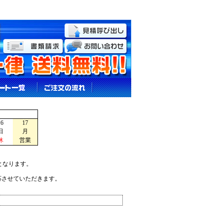
16
17
日
月
休
営業
となります。
応させていただきます。