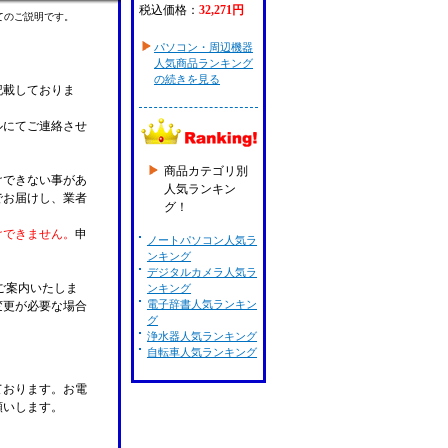
税込価格：
32,271円
てのご説明です。
パソコン・周辺機器
人気商品ランキング
の続きを見る
記載しておりま
ルにてご連絡させ
商品カテゴリ別
けできない事があ
人気ランキン
でお届けし、業者
グ！
けできません。
申
ノートパソコン人気ラ
ンキング
デジタルカメラ人気ラ
ご案内いたしま
ンキング
電子辞書人気ランキン
変更が必要な場合
グ
。
浄水器人気ランキング
自転車人気ランキング
ております。お電
願いします。