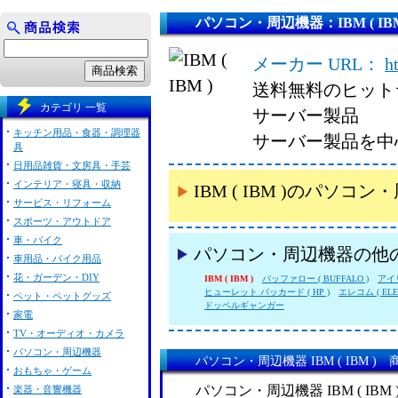
パソコン・周辺機器：IBM ( IBM
メーカー URL：
h
送料無料のヒット
カテゴリ 一覧
サーバー製品
キッチン用品・食器・調理器
サーバー製品を中
具
日用品雑貨・文房具・手芸
インテリア・寝具・収納
IBM ( IBM )のパ
サービス・リフォーム
スポーツ・アウトドア
車・バイク
パソコン・周辺機器の他
車用品・バイク用品
花・ガーデン・DIY
IBM ( IBM )
バッファロー ( BUFFALO )
アイ
ヒューレット パッカード ( HP )
エレコム ( ELE
ペット・ペットグッズ
ドッペルギャンガー
家電
TV・オーディオ・カメラ
パソコン・周辺機器
パソコン・周辺機器 IBM ( IBM )
おもちゃ・ゲーム
パソコン・周辺機器 IBM ( IB
楽器・音響機器