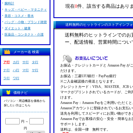
腕時計
現在
0
件、該当する商品はあり
キッズ・ベビー・マタニティ
美容・コスメ・香水
バッグ・小物・ブランド雑貨
送料無料のヒットラインのストアインフォ
ダイエット・健康
送料無料のヒットラインでのお
医薬品・コンタクト・介護
ー、配送情報、営業時間につい
メーカー名 検索
ア行
カ行
サ行
タ行
お振込・クレジットカードと Amazon Pay 
ナ行
ハ行
マ行
ヤ行
だけます。
お振込：三菱UFJ銀行・PayPay銀行
ラ行
ワ行
※ご入金確認後の発送となります。
クレジットカード：VISA、MASTER、JCB 
マークがプリントされているカードが、ご利
価格ナビ
けます。
パソコン・周辺機器を価格から
Amazon Pay：Amazon Payをご利用いただ
探したい方はこちら
Amazonアカウントに登録されているお支払
送先を利用してスピーディにお買い物ができ
Amazon Payでお客様の安心・安全・簡単な
円 ～
サポートします。
円
送料は、全国一律 無料です。