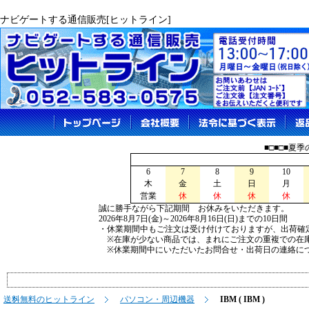
ナビゲートする通信販売[ヒットライン]
■□■□■夏
6
7
8
9
10
木
金
土
日
月
営業
休
休
休
休
誠に勝手ながら下記期間 お休みをいただきます。
2026年8月7日(金)～2026年8月16日(日)までの10日間
・休業期間中もご注文は受け付けておりますが、出荷確
※在庫が少ない商品では、まれにご注文の重複での在
※休業期間中にいただいたお問合せ・出荷日の連絡につ
送料無料のヒットライン
パソコン・周辺機器
IBM ( IBM )