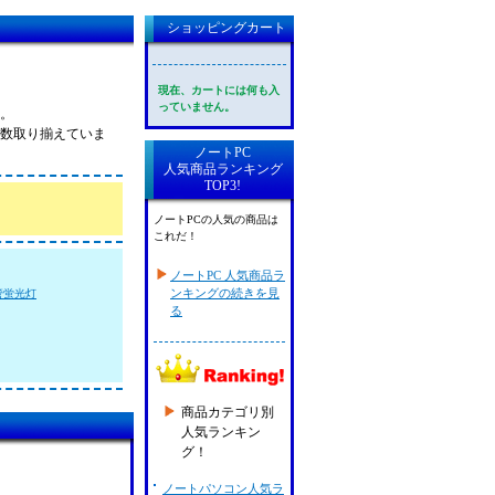
ショッピングカート
現在、カートには何も入
っていません。
す。
格で多数取り揃えていま
ノートPC
人気商品ランキング
TOP3!
ノートPCの人気の商品は
これだ！
ノートPC 人気商品ラ
ンキングの続きを見
管蛍光灯
る
商品カテゴリ別
人気ランキン
グ！
ノートパソコン人気ラ