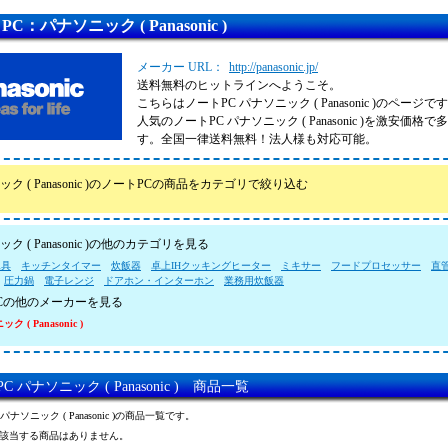
C：パナソニック ( Panasonic )
メーカー URL：
http://panasonic.jp/
送料無料のヒットラインへようこそ。
こちらはノートPC パナソニック ( Panasonic )のページで
人気のノートPC パナソニック ( Panasonic )を激安価
す。全国一律送料無料！法人様も対応可能。
ク ( Panasonic )のノートPCの商品をカテゴリで絞り込む
ク ( Panasonic )の他のカテゴリを見る
工具
キッチンタイマー
炊飯器
卓上IHクッキングヒーター
ミキサー
フードプロセッサー
直
圧力鍋
電子レンジ
ドアホン・インターホン
業務用炊飯器
Cの他のメーカーを見る
 ( Panasonic )
C パナソニック ( Panasonic ) 商品一覧
パナソニック ( Panasonic )の商品一覧です。
該当する商品はありません。