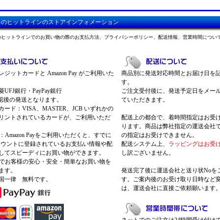
料のヒットラインのストアインフォメーション
のヒットラインでのお買い物の際のお支払方法、プライバシーポリシー、配送情報、営業時間につい
ジットカードと Amazon Pay がご利用いた
商品別に発送対応時間とお届け日を
す。
UFJ銀行・PayPay銀行
ご注文受付後に、発送予定日をメー
認後の発送となります。
ていただきます。
ード：VISA、MASTER、JCB いずれかの
リントされているカードが、ご利用いただ
配送上の都合で、着時間指定はお受
ります。商品は弊社指定の運送会社
Pay：Amazon Payをご利用いただくと、すでに
の指定はお受けできません。
nアカウントに登録されているお支払い情報や配
配送システム上、
ラッピングはお受
してスピーディにお買い物ができます。
し訳ございません。
 Payでお客様の安心・安全・簡単なお買い物を
ます。
発送完了後に運送会社と送り状Noを
国一律 無料です。
す。ご案内後のお受け取り日時など
は、運送会社に直接ご依頼願います