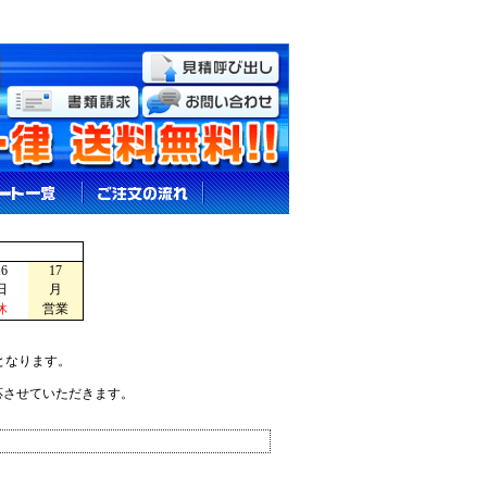
16
17
日
月
休
営業
となります。
応させていただきます。