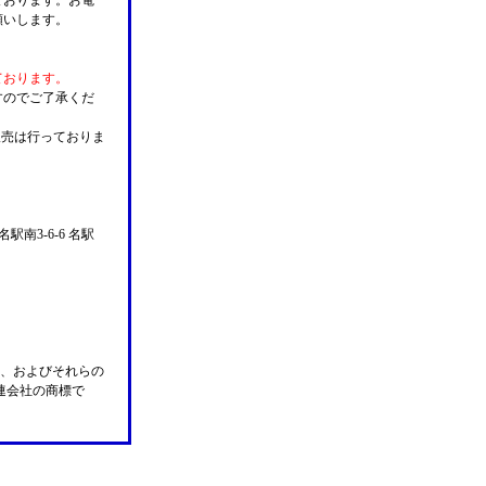
ております。お電
願いします。
ております。
すのでご了承くだ
販売は行っておりま
名駅南3-6-6 名駅
n Pay、およびそれらの
の関連会社の商標で