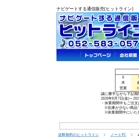
ナビゲートする通信販売[ヒットライン]
6
木
営業
誠に勝手ながら下記期
2026年8月7日(金)～2
・休業期間中もご注文
※在庫が少ない商品で
※休業期間中にいただ
送料無料のヒットライン
ノートPC