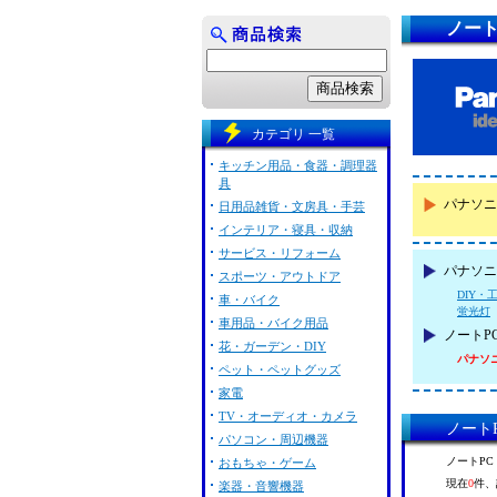
ノートP
カテゴリ 一覧
キッチン用品・食器・調理器
具
パナソニッ
日用品雑貨・文房具・手芸
インテリア・寝具・収納
サービス・リフォーム
パナソニッ
スポーツ・アウトドア
DIY・
車・バイク
蛍光灯
車用品・バイク用品
ノートP
花・ガーデン・DIY
パナソニック
ペット・ペットグッズ
家電
TV・オーディオ・カメラ
ノートP
パソコン・周辺機器
ノートPC 
おもちゃ・ゲーム
現在
0
件、
楽器・音響機器