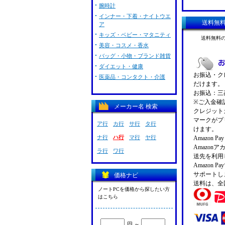
腕時計
インナー・下着・ナイトウエ
送料無
ア
キッズ・ベビー・マタニティ
送料無料
美容・コスメ・香水
バッグ・小物・ブランド雑貨
ダイエット・健康
お振込・クレ
医薬品・コンタクト・介護
だけます。
お振込：三菱
※ご入金確
メーカー名 検索
クレジットカ
マークがプ
ア行
カ行
サ行
タ行
けます。
ナ行
ハ行
マ行
ヤ行
Amazon 
Amazo
ラ行
ワ行
送先を利用
Amazon
サポートし
価格ナビ
送料は、全
ノートPCを価格から探したい方
はこちら
円 ～