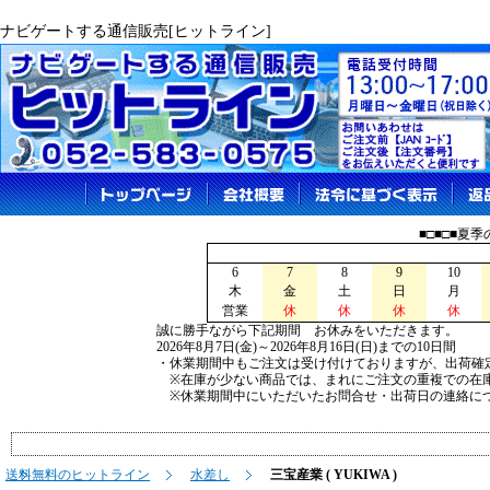
ナビゲートする通信販売[ヒットライン]
■□■□■夏
6
7
8
9
10
木
金
土
日
月
営業
休
休
休
休
誠に勝手ながら下記期間 お休みをいただきます。
2026年8月7日(金)～2026年8月16日(日)までの10日間
・休業期間中もご注文は受け付けておりますが、出荷確
※在庫が少ない商品では、まれにご注文の重複での在
※休業期間中にいただいたお問合せ・出荷日の連絡につ
送料無料のヒットライン
水差し
三宝産業 ( YUKIWA )