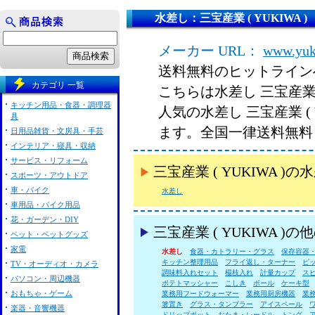
水差し：三宝産業 ( YUKIWA )
メーカー URL：
www.yuki
送料無料のヒットライン
カテゴリ 一覧
こちらは水差し 三宝産業 (
キッチン用品・食器・調理器
人気の水差し 三宝産業 (
具
ます。全国一律送料無料
日用品雑貨・文房具・手芸
インテリア・寝具・収納
サービス・リフォーム
三宝産業 ( YUKIWA
スポーツ・アウトドア
車・バイク
水差し
車用品・バイク用品
花・ガーデン・DIY
三宝産業 ( YUKIWA 
ペット・ペットグッズ
家電
水差し
食器・カトラリー・グラス
保存容器
キッチン整理用品
フライ返し・ターナー
ピ
TV・オーディオ・カメラ
調味料入れセット
楊枝入れ
計量カップ
ス
パソコン・周辺機器
ポテトマッシャー
こしき
ボール
ケーキ型
おもちゃ・ゲーム
業務用フードウォーマー
業務用厨房機器
業
箸置き
グラス・タンブラー
アイスペール
楽器・音響機器
ドリップポット
おたま・レードル
トング