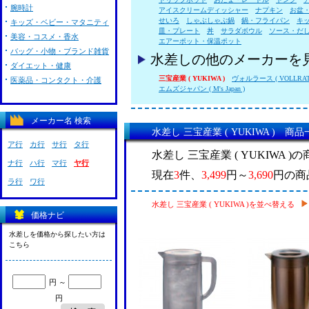
腕時計
アイスクリームディッシャー
ナプキン
お盆
せいろ
しゃぶしゃぶ鍋
鍋・フライパン
キ
キッズ・ベビー・マタニティ
皿・プレート
丼
サラダボウル
ソース・だ
美容・コスメ・香水
エアーポット・保温ポット
バッグ・小物・ブランド雑貨
水差しの他のメーカーを
ダイエット・健康
三宝産業 ( YUKIWA )
ヴォルラース ( VOLLRAT
医薬品・コンタクト・介護
エムズジャパン ( M's Japan )
メーカー名 検索
水差し 三宝産業 ( YUKIWA ) 商
ア行
カ行
サ行
タ行
水差し 三宝産業 ( YUKIWA 
ナ行
ハ行
マ行
ヤ行
現在
3
件、
3,499
円～
3,690
円の商
ラ行
ワ行
水差し 三宝産業 ( YUKIWA )を並べ替える
価格ナビ
水差しを価格から探したい方は
こちら
円 ～
円