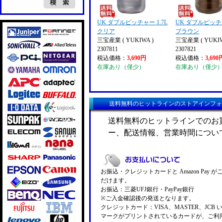
UK ダブルピッチャー 1.7L
UK ダブルピッチャ
クリア
ブラウン
三宝産業 ( YUKIWA )
三宝産業 ( YUKIW
2307811
2307821
税込価格：
3,690円
税込価格：
3,690
在庫あり（僅少）
在庫あり（僅少
送料無料のヒットラインのストアインフォ
送料無料のヒットラインでのお
ー、配送情報、営業時間につい
お振込・クレジットカードと Amazon Pay 
だけます。
お振込：三菱UFJ銀行・PayPay銀行
※ご入金確認後の発送となります。
クレジットカード：VISA、MASTER、JCB 
マークがプリントされているカードが、ご利